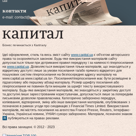
rss
контакти
e-mail:
contact@capital.ua
Бізнес починається з Капіталу
Ідеї оформлення, стиль та весь зміст сайту
www.capital.ua
є об'єктом авторського
права та охороняються законом. Будь-яке використання матеріалів сайту
допускається тільки при дотриманні правил передруку і за наявності гіперпосилання
на
www.capital.ua
. Дозволяється використання тільки матеріалів, що знаходяться у
відкритому доступі і лише за умови посилання та/або прямого відкритого для
пошукових систем гіперпосилання на безпосередню адресу матеріалу на
www.capital.ua www.capital.ua /a>. Посилання/гіперпосилання має бути розміщене в
підзаголовку або першому абзаці матеріалу. Розмір шрифту посилання або
гіперпосилання не повинен бути меншим за шрифт тексту використовуваного
матеріалу. Будь-яке використання матеріалів, які знаходяться у закритому доступі
та доступні лише зареєстрованим користувачам, допускається лише за попереднім
письмовим дозволом правовласника. Категорично заборонено передрук,
копіювання, відтворення, зміну або інше використання матеріалів, опублікованих з
позначкою в рамках угоди про синдикацію з Financial Times Limited. Використання
матеріалів, які містять посилання на агентства France-Presse, Reuters, Інтерфакс-
Україна, Українські новини, УНІАН суворо заборонено. Матеріали, позначені знаком
публікуються на правах реклами.
Всі права захищені. © 2012 - 2023