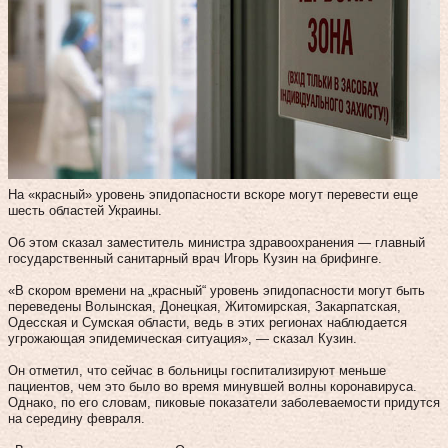
На «красный» уровень эпидопасности вскоре могут перевести еще
шесть областей Украины.
Об этом сказал заместитель министра здравоохранения — главный
государственный санитарный врач Игорь Кузин на брифинге.
«В скором времени на „красный“ уровень эпидопасности могут быть
переведены Волынская, Донецкая, Житомирская, Закарпатская,
Одесская и Сумская области, ведь в этих регионах наблюдается
угрожающая эпидемическая ситуация», — сказал Кузин.
Он отметил, что сейчас в больницы госпитализируют меньше
пациентов, чем это было во время минувшей волны коронавируса.
Однако, по его словам, пиковые показатели заболеваемости придутся
на середину февраля.