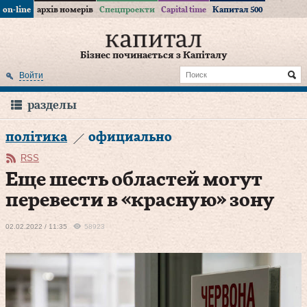
on-line
архів номерів
Спецпроекти
Capital time
Капитал 500
Бізнес починається з Капіталу
Войти
разделы
політика
официально
RSS
Еще шесть областей могут
перевести в «красную» зону
02.02.2022 / 11:35
58923