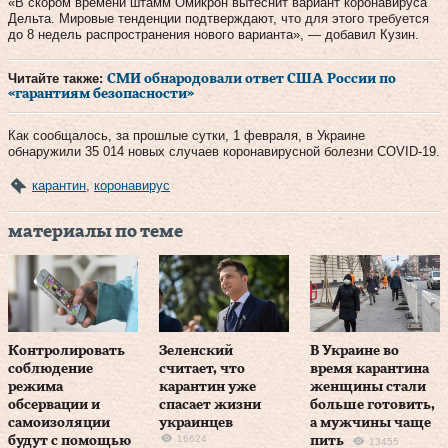
«В скором времени штамм Омикрон вытеснит вариант коронавируса
Дельта. Мировые тенденции подтверждают, что для этого требуется
до 8 недель распространения нового варианта», — добавил Кузин.
Читайте также:
СМИ обнародовали ответ США России по
«гарантиям безопасности»
Как сообщалось, за прошлые сутки, 1 февраля, в Украине
обнаружили 35 014 новых случаев коронавирусной болезни COVID-19.
карантин
,
коронавирус
материалы по теме
Контролировать
Зеленский
В Украине во
соблюдение
считает, что
время карантина
режима
карантин уже
женщины стали
обсервации и
спасает жизни
больше готовить,
самоизоляции
украинцев
а мужчины чаще
16624
будут с помощью
пить
13455