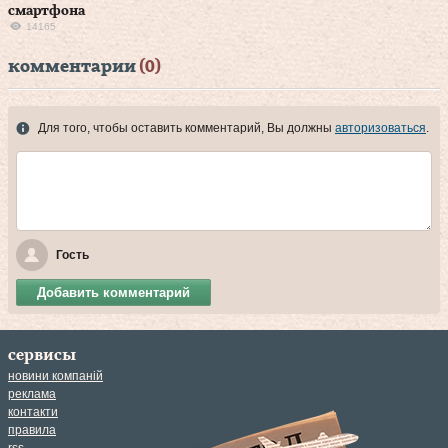
смартфона
14165
комментарии
(0)
Для того, чтобы оставить комментарий, Вы должны
авторизоваться
.
Гость
Добавить комментарий
сервисы
новини компаній
реклама
контакти
правила