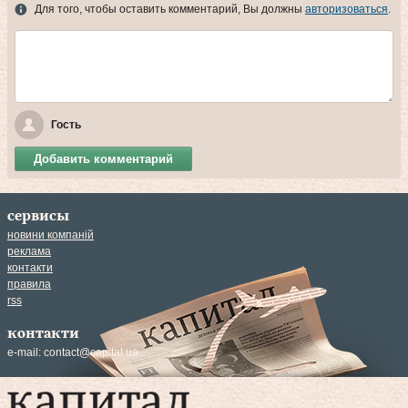
Для того, чтобы оставить комментарий, Вы должны
авторизоваться
.
Гость
Добавить комментарий
сервисы
новини компаній
реклама
контакти
правила
rss
контакти
e-mail:
contact@capital.ua