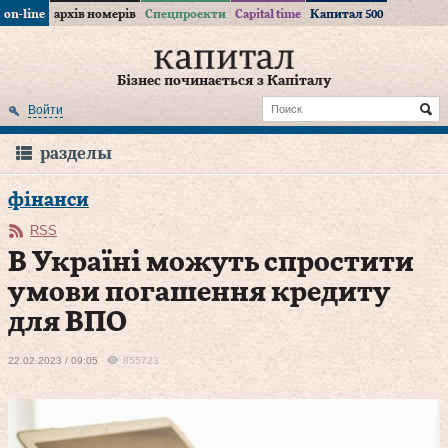
on-line
архів номерів
Спецпроекти
Capital time
Капитал 500
Бізнес починається з Капіталу
Войти
разделы
фінанси
RSS
В Україні можуть спростити
умови погашення кредиту
для ВПО
22.02.2023 / 09:05
855723