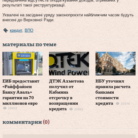
передбачена відсутність оподаткування доходів, отриманих у
результаті такої реструктуризації.
Ухвалені на засіданні уряду законопроєкти найближчим часом будуть
внесені до Верховної Ради.
кредит
,
ВПО
материалы по теме
ЕИБ предоставит
ДТЭК Ахметова
НБУ уточнил
«Райффайзен
получил от
правила расчета
Банку Аваль»
Кабмина
банками
гарантии на 70
отсрочку в
стоимости
миллионов евро
возвращении
кредита
20376
19953
кредита
22861
комментарии
(0)