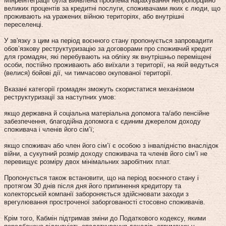
Мінреінтеграції була виявлена проблема нарахування непропорційно
великих процентів за кредитні послуги, споживачами яких є люди, що
проживають на уражених війною територіях, або внутрішні
переселенці.
У зв'язку з цим на період воєнного стану пропонується запровадити
обов’язкову реструктуризацію за договорами про споживчий кредит
для громадян, які перебувають на обліку як внутрішньо переміщені
особи, постійно проживають або виїхали з території, на якій ведуться
(велися) бойові дії, чи тимчасово окупованої території.
Вказані категорії громадян зможуть скористатися механізмом
реструктуризації за наступних умов:
якщо державна й соціальна матеріальна допомога та/або пенсійне
забезпечення, благодійна допомога є єдиним джерелом доходу
споживача і членів його сім’ї;
якщо споживач або член його сім’ї є особою з інвалідністю внаслідок
війни, а сукупний розмір доходу споживача та членів його сім’ї не
перевищує розміру двох мінімальних заробітних плат.
Пропонується також встановити, що на період воєнного стану і
протягом 30 днів після дня його припинення кредитору та
колекторській компанії забороняється здійснювати заходи з
врегулювання простроченої заборгованості стосовно споживачів.
Крім того, Кабмін підтримав зміни до Податкового кодексу, якими