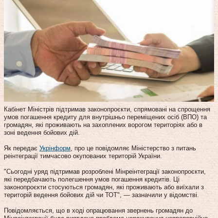
Кабінет Міністрів підтримав законопроєкти, спрямовані на спрощення
умов погашення кредиту для внутрішньо переміщених осіб (ВПО) та
громадян, які проживають на захоплених ворогом територіях або в
зоні ведення бойових дій.
Як передає
Укрінформ
, про це повідомляє Міністерство з питань
реінтеграції тимчасово окупованих територій України.
"Сьогодні уряд підтримав розроблені Мінреінтеграції законопроєкти,
які передбачають полегшення умов погашення кредитів. Ці
законопроєкти стосуються громадян, які проживають або виїхали з
територій ведення бойових дій чи ТОТ", — зазначили у відомстві.
Повідомляється, що в ході опрацювання звернень громадян до