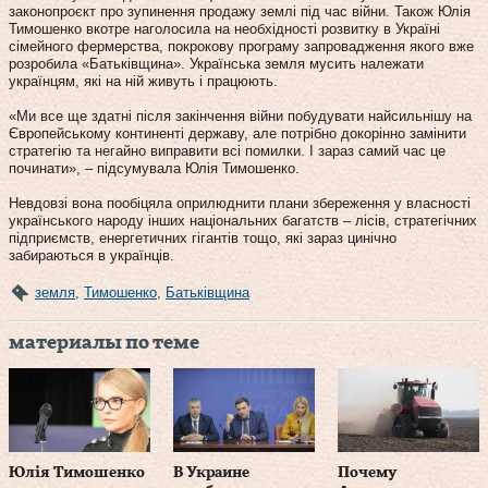
законопроєкт про зупинення продажу землі під час війни. Також Юлія
Тимошенко вкотре наголосила на необхідності розвитку в Україні
сімейного фермерства, покрокову програму запровадження якого вже
розробила «Батьківщина». Українська земля мусить належати
українцям, які на ній живуть і працюють.
«Ми все ще здатні після закінчення війни побудувати найсильнішу на
Європейському континенті державу, але потрібно докорінно замінити
стратегію та негайно виправити всі помилки. І зараз самий час це
починати», – підсумувала Юлія Тимошенко.
Невдовзі вона пообіцяла оприлюднити плани збереження у власності
українського народу інших національних багатств – лісів, стратегічних
підприємств, енергетичних гігантів тощо, які зараз цинічно
забираються в українців.
земля
,
Тимошенко
,
Батьківщина
материалы по теме
Юлія Тимошенко
В Украине
Почему