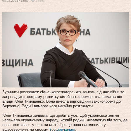
04.03.2024 / 15:59
15593
Зупинити розпродаж сільськогосподарських земель під час війни та
запровадити програму розвитку сімейного фермерства вимагає від
влади Юлія Тимошенко. Вона внесла відповідний законопроект до
Верховної Ради і вимагає його негайно розглянути.
Юлія Тимошенко заявила, що зробить усе, щоб українська земля
належала українському народу, кожній родині, незалежно від того, де
вона проживає - у селі чи місті. Про це вона наголосила у
відеозверненні на своєму
Youtube-каналі
.