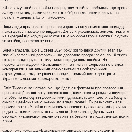
«Я не хочу, щоб наші воїни повернулися з війни і побачили, що країна,
за яку вони віддавали своє життя, обібрана до нитки й кинута на
поталу, – заявила Юлія Тимошенко.
Поки люди проливають кров і захищають нашу землю можновладці
намагаються незаконно віддати 72% всіх українських земель тим, хто
на вкрадені від корупційних схем в Міноборони гроші зможе її скупити
за копійки, попереджає вона.
Вона нагадала, що з 1 січня 2024 року розпочався другий етап так
званої «земельної реформи», що дозволяє продаж землі по 10 тисяч
гектарів в одні руки, в тому числі і юридичним особам. На
переконання лідерки «Батьківщини», вітчизняні фермери не в змозі
конкурувати з земельними спекулянтами та олігархічними
структурами, тому це рішення влади – прямий шлях до втрати
Україною сільськогосподарської землі.
Юлія Тимошенко наголошує, що йдеться фактично про повторення
приватизації на світанку незалежності, коли людям роздали ваучери
начебто на володіння державними підприємствами, але їх за безцінь
скупили декілька наближених до влади людей. Як результат - вся
промисловість України опинилась у власності декількох олігархічних
родин, а людей викинули на вулицю. Теж саме відбувається і
сьогодні - українську землю куплять за безцінь, а люди залишаться ні
з чим.
Саме тому команда «Батьківщини» вимагає негайно ухвалити