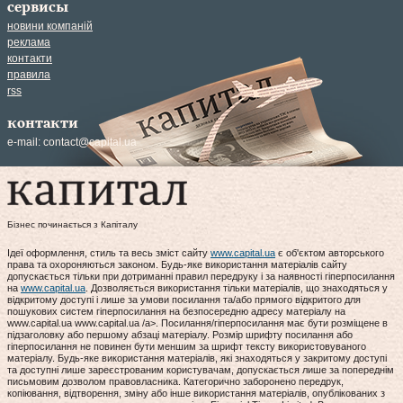
сервисы
новини компаній
реклама
контакти
правила
rss
контакти
e-mail:
contact@capital.ua
Бізнес починається з Капіталу
Ідеї оформлення, стиль та весь зміст сайту
www.capital.ua
є об'єктом авторського
права та охороняються законом. Будь-яке використання матеріалів сайту
допускається тільки при дотриманні правил передруку і за наявності гіперпосилання
на
www.capital.ua
. Дозволяється використання тільки матеріалів, що знаходяться у
відкритому доступі і лише за умови посилання та/або прямого відкритого для
пошукових систем гіперпосилання на безпосередню адресу матеріалу на
www.capital.ua www.capital.ua /a>. Посилання/гіперпосилання має бути розміщене в
підзаголовку або першому абзаці матеріалу. Розмір шрифту посилання або
гіперпосилання не повинен бути меншим за шрифт тексту використовуваного
матеріалу. Будь-яке використання матеріалів, які знаходяться у закритому доступі
та доступні лише зареєстрованим користувачам, допускається лише за попереднім
письмовим дозволом правовласника. Категорично заборонено передрук,
копіювання, відтворення, зміну або інше використання матеріалів, опублікованих з