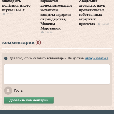
знаходить
заработал
Академия
політика, якого
дополнительный
аграрных наук
шукає НАБУ
механизм
провалилась в
2187
защиты аграриев
собственных
от рейдерства, -
аграрных
Максим
проектах
24941
Мартынюк
28689
комментарии
(0)
Для того, чтобы оставить комментарий, Вы должны
авторизоваться
.
Гость
Добавить комментарий