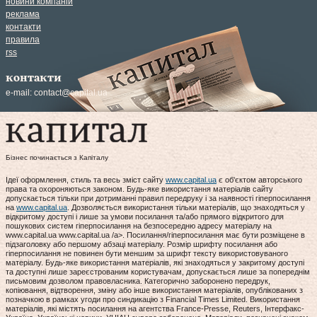
новини компаній
реклама
контакти
правила
rss
контакти
e-mail:
contact@capital.ua
Бізнес починається з Капіталу
Ідеї оформлення, стиль та весь зміст сайту
www.capital.ua
є об'єктом авторського
права та охороняються законом. Будь-яке використання матеріалів сайту
допускається тільки при дотриманні правил передруку і за наявності гіперпосилання
на
www.capital.ua
. Дозволяється використання тільки матеріалів, що знаходяться у
відкритому доступі і лише за умови посилання та/або прямого відкритого для
пошукових систем гіперпосилання на безпосередню адресу матеріалу на
www.capital.ua www.capital.ua /a>. Посилання/гіперпосилання має бути розміщене в
підзаголовку або першому абзаці матеріалу. Розмір шрифту посилання або
гіперпосилання не повинен бути меншим за шрифт тексту використовуваного
матеріалу. Будь-яке використання матеріалів, які знаходяться у закритому доступі
та доступні лише зареєстрованим користувачам, допускається лише за попереднім
письмовим дозволом правовласника. Категорично заборонено передрук,
копіювання, відтворення, зміну або інше використання матеріалів, опублікованих з
позначкою в рамках угоди про синдикацію з Financial Times Limited. Використання
матеріалів, які містять посилання на агентства France-Presse, Reuters, Інтерфакс-