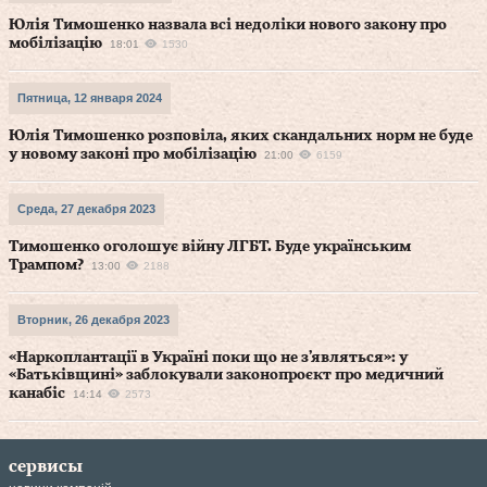
Юлія Тимошенко назвала всі недоліки нового закону про
мобілізацію
18:01
1530
Пятница, 12 января 2024
Юлія Тимошенко розповіла, яких скандальних норм не буде
у новому законі про мобілізацію
21:00
6159
Среда, 27 декабря 2023
Тимошенко оголошує війну ЛГБТ. Буде українським
Трампом?
13:00
2188
Вторник, 26 декабря 2023
«Наркоплантації в Україні поки що не з’являться»: у
«Батьківщині» заблокували законопроєкт про медичний
канабіс
14:14
2573
сервисы