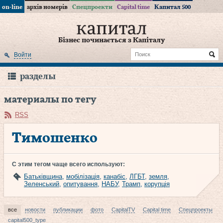
on-line
архів номерів
Спецпроекти
Capital time
Капитал 500
Бізнес починається з Капіталу
Войти
разделы
материалы по тегу
RSS
Тимошенко
С этим тегом чаще всего используют:
Батьківщина
,
мобілізація
,
канабіс
,
ЛГБТ
,
земля
,
Зеленський
,
опитування
,
НАБУ
,
Трамп
,
корупція
все
новости
публикации
фото
CapitalTV
Capital time
Спецпроекты
capital500_type