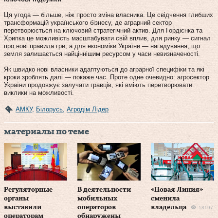
Ця угода — більше, ніж просто зміна власника. Це свідчення глибших
трансформацій українського бізнесу, де аграрний сектор
перетворюється на ключовий стратегічний актив. Для Гордієнка та
Хрипка це можливість масштабувати свій вплив, для ринку — сигнал
про нові правила гри, а для економіки України — нагадування, що
земля залишається найціннішим ресурсом у часи невизначеності.
Як швидко нові власники адаптуються до аграрної специфіки та які
кроки зроблять далі — покаже час. Проте одне очевидно: агросектор
України продовжує залучати гравців, які вміють перетворювати
виклики на можливості.
АМКУ
,
Білорусь
,
Агродім Лідер
материалы по теме
Регуляторные
В деятельности
«Новая Линия»
органы
мобильных
сменила
выставили
операторов
владельца
18197
операторам
обнаружены