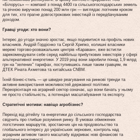
«Білорусь» — компанії з понад 4400 га сільськогосподарських земель
та річною виручкою понад 200 млн грн — виглядає логічним кроком
для тих, хто прагне довгострокових інвестицій із передбачуваним
доходом.
Гравці угоди: хто вони?
Інтерес до угоди значно зростає, якщо подивитися на профіль нових
власників. Андрій Гордієнко та Сергій Хрипко, колишні власники
мережі торгово-розважальних центрів «Караван», вже встигли
зарекомендувати себе серед найбільш прибуткових інвесторів у сфері
альтернативної енергетики. У 2019 році вони заробили понад 1,9 млрд
грн на "зелених" тарифах, поступившись лише таким гравцям, як
ДТЕК Ріната Ахметова та китайська CNBM.
Їхній бізнес-стиль — це швидке реагування на ринкові тренди та
активне використання можливостей державної політики.
Переорієнтація на аграрний сектор означає, що вони бачать у ньому
не просто стабільність, а потенціал масштабування та експорту.
Стратегічні мотиви: навіщо агробізнес?
Перехід від рітейлу та енергетики до сільського господарства
свідчить про глибше розуміння ринку. В умовах обмежених
логістичних маршрутів, зростаючих цін на продовольство та
глобального інтересу до українських зернових, контроль над
аграрним активом такого масштабу відкриває нові фінансові та
політичні можливості.