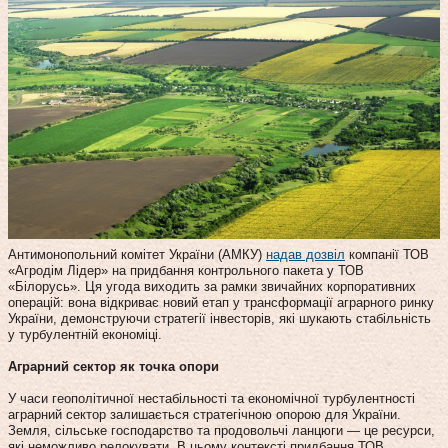
Антимонопольний комітет України (АМКУ)
надав дозвіл
компанії ТОВ
«Агродім Лідер» на придбання контрольного пакета у ТОВ
«Білорусь». Ця угода виходить за рамки звичайних корпоративних
операцій: вона відкриває новий етап у трансформації аграрного ринку
України, демонструючи стратегії інвесторів, які шукають стабільність
у турбулентній економіці.
Аграрний сектор як точка опори
У часи геополітичної нестабільності та економічної турбулентності
аграрний сектор залишається стратегічною опорою для України.
Земля, сільське господарство та продовольчі ланцюги — це ресурси,
які неможливо релокувати. В цьому контексті придбання ТОВ