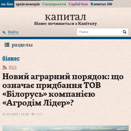
on-line
архів номерів
Спецпроекти
Capital time
Капитал 500
Бізнес починається з Капіталу
Войти
разделы
бізнес
RSS
Новий аграрний порядок: що
означає придбання ТОВ
«Білорусь» компанією
«Агродім Лідер»?
21.02.2025 / 13:38
4423