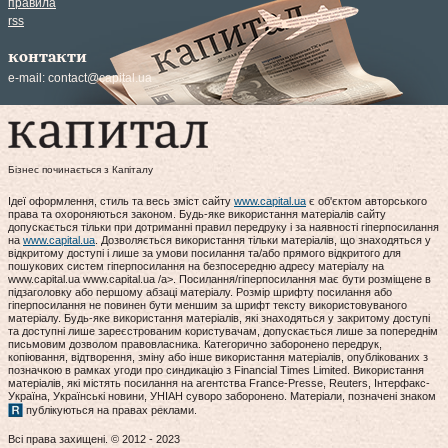
правила
rss
контакти
e-mail:
contact@capital.ua
Бізнес починається з Капіталу
Ідеї оформлення, стиль та весь зміст сайту
www.capital.ua
є об'єктом авторського
права та охороняються законом. Будь-яке використання матеріалів сайту
допускається тільки при дотриманні правил передруку і за наявності гіперпосилання
на
www.capital.ua
. Дозволяється використання тільки матеріалів, що знаходяться у
відкритому доступі і лише за умови посилання та/або прямого відкритого для
пошукових систем гіперпосилання на безпосередню адресу матеріалу на
www.capital.ua www.capital.ua /a>. Посилання/гіперпосилання має бути розміщене в
підзаголовку або першому абзаці матеріалу. Розмір шрифту посилання або
гіперпосилання не повинен бути меншим за шрифт тексту використовуваного
матеріалу. Будь-яке використання матеріалів, які знаходяться у закритому доступі
та доступні лише зареєстрованим користувачам, допускається лише за попереднім
письмовим дозволом правовласника. Категорично заборонено передрук,
копіювання, відтворення, зміну або інше використання матеріалів, опублікованих з
позначкою в рамках угоди про синдикацію з Financial Times Limited. Використання
матеріалів, які містять посилання на агентства France-Presse, Reuters, Інтерфакс-
Україна, Українські новини, УНІАН суворо заборонено. Матеріали, позначені знаком
публікуються на правах реклами.
Всі права захищені. © 2012 - 2023