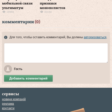
мобильной связи
признаки
ультиматум
монополистов
19966
30164
комментарии
(0)
Для того, чтобы оставить комментарий, Вы должны
авторизоваться
.
Гость
Добавить комментарий
сервисы
новини компаній
реклама
контакти