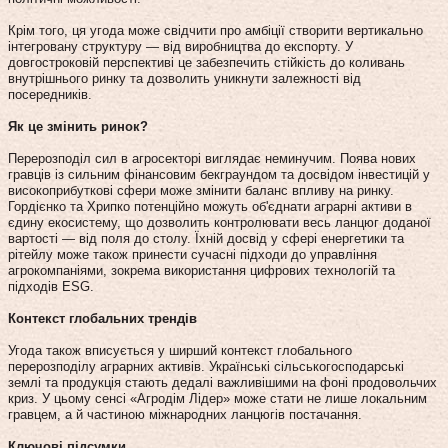
Крім того, ця угода може свідчити про амбіції створити вертикально
інтегровану структуру — від виробництва до експорту. У
довгостроковій перспективі це забезпечить стійкість до коливань
внутрішнього ринку та дозволить уникнути залежності від
посередників.
Як це змінить ринок?
Перерозподіл сил в агросекторі виглядає неминучим. Поява нових
гравців із сильним фінансовим бекграундом та досвідом інвестицій у
високоприбуткові сфери може змінити баланс впливу на ринку.
Гордієнко та Хрипко потенційно можуть об'єднати аграрні активи в
єдину екосистему, що дозволить контролювати весь ланцюг доданої
вартості — від поля до столу. Їхній досвід у сфері енергетики та
рітейлу може також принести сучасні підходи до управління
агрокомпаніями, зокрема використання цифрових технологій та
підходів ESG.
Контекст глобальних трендів
Угода також вписується у ширший контекст глобального
перерозподілу аграрних активів. Українські сільськогосподарські
землі та продукція стають дедалі важливішими на фоні продовольчих
криз. У цьому сенсі «Агродім Лідер» може стати не лише локальним
гравцем, а й частиною міжнародних ланцюгів постачання.
Ключові підсумки