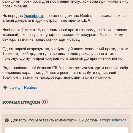
санкціями проти росії для посилення тиску, аби вона припинила війну
проти України.
Як передає
Укрінформ
, про це повідомляє Reuters із посиланням на
власні джерела в адміністрації президента США.
Нові санкції мають бути спрямовані проти газпрому, а також великих
компаній, які працюють у сфері природних ресурсів і банківському
секторі, зазначив представник адміністрації.
Однак наразі незрозуміло, чи буде цей пакет схвалений президентом
Трампом, який дедалі гучніше висловлює розчарування з того
приводу, що путін проігнорував його заклики до припинення вогню.
Рада національної безпеки США «намагається узгодити певний набір
сильніших каральних дій проти росії, і він має бути підписаний
Трампом», зазначив посадовець, знайомий із цим питанням.
санкції
,
Reuters
комментарии
(0)
Для того, чтобы оставить комментарий, Вы должны
авторизоваться
.