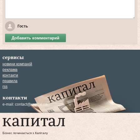
Гость
Добавить комментарий
сервисы
новини компаній
реклама
контакти
правила
rss
контакти
e-mail:
contact@capital.ua
Бізнес починається з Капіталу