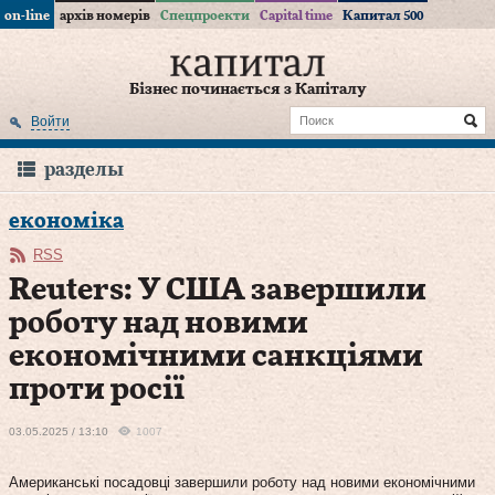
on-line
архів номерів
Спецпроекти
Capital time
Капитал 500
Бізнес починається з Капіталу
Войти
разделы
економіка
RSS
Reuters: У США завершили
роботу над новими
економічними санкціями
проти росії
03.05.2025 / 13:10
1007
Американські посадовці завершили роботу над новими економічними