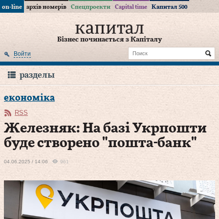
on-line
архів номерів
Спецпроекти
Capital time
Капитал 500
Бізнес починається з Капіталу
Войти
разделы
економіка
RSS
Железняк: На базі Укрпошти
буде створено "пошта-банк"
04.06.2025 / 14:06
961