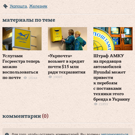
Укрпошта
,
Железняк
материалы по теме
Услугами
«Укрпочта»
Штраф АМКУ
Госреестра теперь
возьмет в кредит
на продавцов
можно
почти $15 млн
автомобилей
воспользоваться
ради техразвития
Hyundai может
19005
по почте
привести
18244
к перебоям
с поставками
техники этого
бренда в Украину
21853
комментарии
(0)
Для того, чтобы оставить комментарий, Вы должны
авторизоваться
.