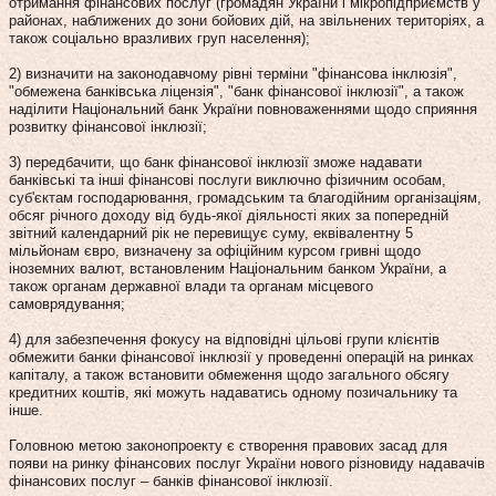
отримання фінансових послуг (громадян України і мікропідприємств у
районах, наближених до зони бойових дій, на звільнених територіях, а
також соціально вразливих груп населення);
2) визначити на законодавчому рівні терміни "фінансова інклюзія",
"обмежена банківська ліцензія", "банк фінансової інклюзії", а також
наділити Національний банк України повноваженнями щодо сприяння
розвитку фінансової інклюзії;
3) передбачити, що банк фінансової інклюзії зможе надавати
банківські та інші фінансові послуги виключно фізичним особам,
суб'єктам господарювання, громадським та благодійним організаціям,
обсяг річного доходу від будь-якої діяльності яких за попередній
звітний календарний рік не перевищує суму, еквівалентну 5
мільйонам євро, визначену за офіційним курсом гривні щодо
іноземних валют, встановленим Національним банком України, а
також органам державної влади та органам місцевого
самоврядування;
4) для забезпечення фокусу на відповідні цільові групи клієнтів
обмежити банки фінансової інклюзії у проведенні операцій на ринках
капіталу, а також встановити обмеження щодо загального обсягу
кредитних коштів, які можуть надаватись одному позичальнику та
інше.
Головною метою законопроекту є створення правових засад для
появи на ринку фінансових послуг України нового різновиду надавачів
фінансових послуг – банків фінансової інклюзії.