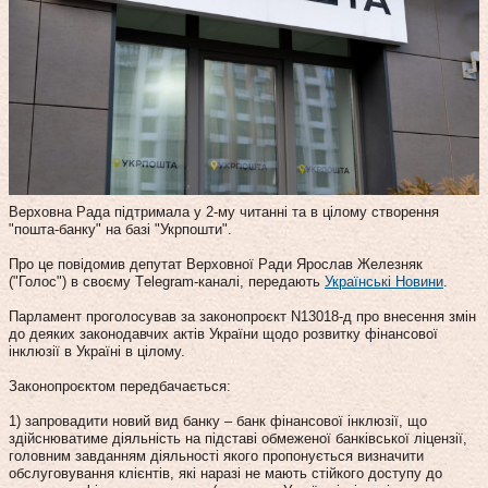
Верховна Рада підтримала у 2-му читанні та в цілому створення
"пошта-банку" на базі "Укрпошти".
Про це повідомив депутат Верховної Ради Ярослав Железняк
("Голос") в своєму Тelegram-каналі, передають
Українські Новини
.
Парламент проголосував за законопроєкт N13018-д про внесення змін
до деяких законодавчих актів України щодо розвитку фінансової
інклюзії в Україні в цілому.
Законопроєктом передбачається:
1) запровадити новий вид банку – банк фінансової інклюзії, що
здійснюватиме діяльність на підставі обмеженої банківської ліцензії,
головним завданням діяльності якого пропонується визначити
обслуговування клієнтів, які наразі не мають стійкого доступу до