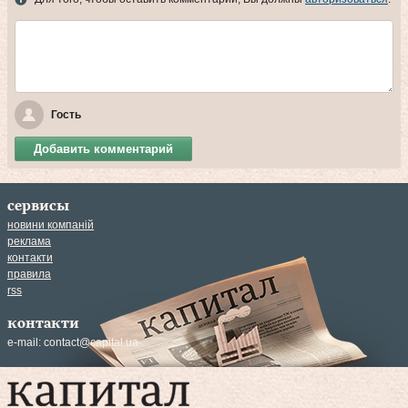
Гость
Добавить комментарий
сервисы
новини компаній
реклама
контакти
правила
rss
контакти
e-mail:
contact@capital.ua