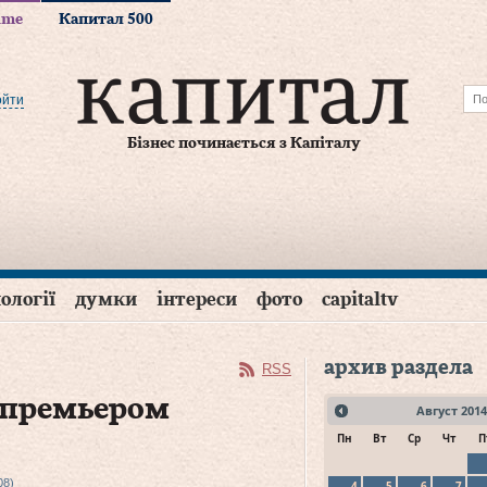
time
Капитал 500
ойти
Бізнес починається з Капіталу
ології
думки
інтереси
фото
capitaltv
архив раздела
RSS
д премьером
Август
2014
Пн
Вт
Ср
Чт
П
08)
4
5
6
7