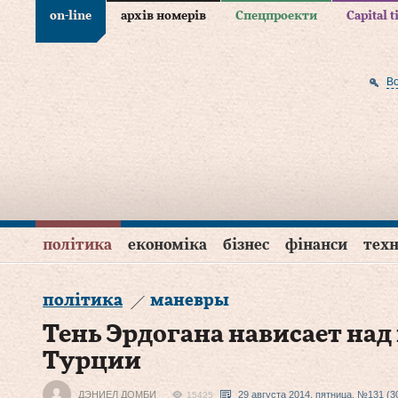
on-line
архів номерів
Спецпроекти
Capital 
В
політика
економіка
бізнес
фінанси
техн
політика
маневры
Тень Эрдогана нависает на
Турции
ДЭНИЕЛ ДОМБИ
29 августа 2014, пятница, №131 (3
15425