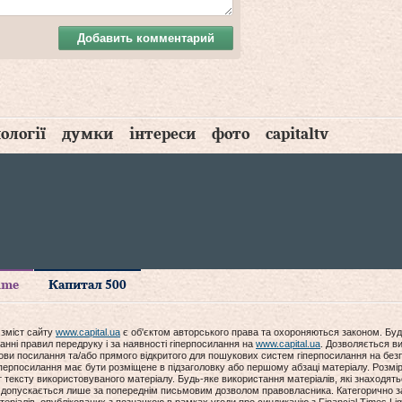
Добавить комментарий
ології
думки
інтереси
фото
capitaltv
time
Капитал 500
 зміст сайту
www.capital.ua
є об'єктом авторського права та охороняються законом. Буд
анні правил передруку і за наявності гіперпосилання на
www.capital.ua
. Дозволяється ви
мови посилання та/або прямого відкритого для пошукових систем гіперпосилання на без
гіперпосилання має бути розміщене в підзаголовку або першому абзаці матеріалу. Розм
ексту використовуваного матеріалу. Будь-яке використання матеріалів, які знаходять
допускається лише за попереднім письмовим дозволом правовласника. Категорично за
еріалів, опублікованих з позначкою в рамках угоди про синдикацію з Financial Times Lim