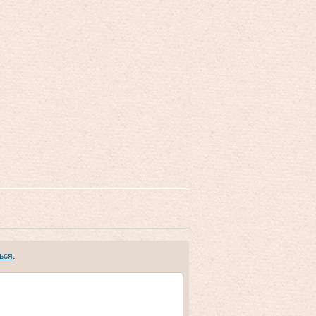
ься
.