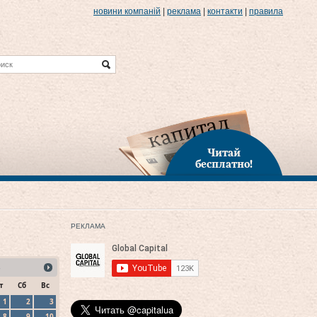
новини компаній
|
реклама
|
контакти
|
правила
Читай
бесплатно!
РЕКЛАМА
т
Сб
Вс
1
2
3
8
9
10