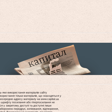
ь-яке використання матеріалів сайту
користання тільки матеріалів, що знаходяться у
посередню адресу матеріалу на www.capital.ua
ір шрифту посилання або гіперпосилання не
ся у закритому доступі та доступні лише
боронено передрук, копіювання, відтворення,
ited. Використання матеріалів, які містять