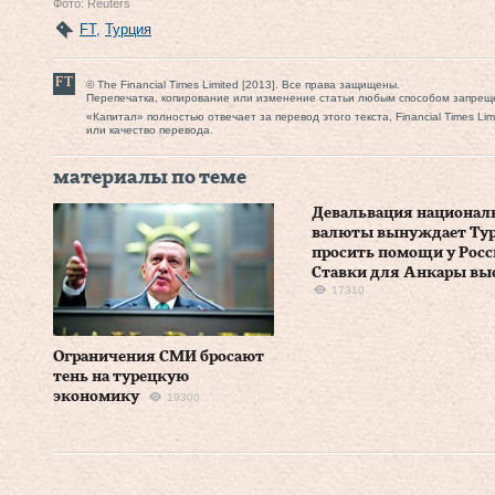
Фото: Reuters
FT
,
Турция
© The Financial Times Limited [2013]. Все права защищены.
Перепечатка, копирование или изменение статьи любым способом запрещ
«Капитал» полностью отвечает за перевод этого текста, Financial Times Li
или качество перевода.
материалы по теме
Девальвация национал
валюты вынуждает Ту
просить помощи у Росс
Ставки для Анкары вы
17310
Ограничения СМИ бросают
тень на турецкую
экономику
19300