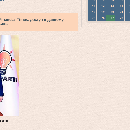
11
12
13
14
18
19
20
21
25
26
27
28
nancial Times, доступ к данному
аины.
вить