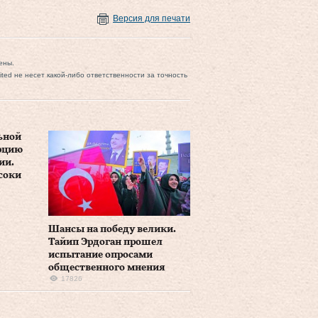
Версия для печати
ены.
mited не несет какой-либо ответственности за точность
ьной
рцию
ии.
соки
Шансы на победу велики.
Тайип Эрдоган прошел
испытание опросами
общественного мнения
17826