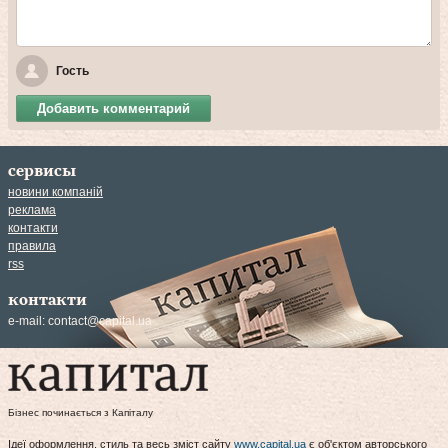
Гость
Добавить комментарий
сервисы
новини компаній
реклама
контакти
правила
rss
контакти
e-mail:
contact@capital.ua
Бізнес починається з Капіталу
Ідеї оформлення, стиль та весь зміст сайту
www.capital.ua
є об'єктом авторського