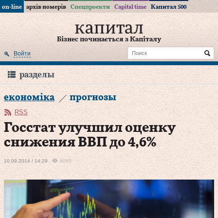
on-line
архів номерів
Спецпроекти
Capital time
Капитал 500
Бізнес починається з Капіталу
Войти
разделы
економіка
прогнозы
RSS
Госстат улучшил оценку
снижения ВВП до 4,6%
10.09.2014 / 14:29
6085