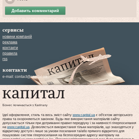
Добавить комментарий
сервисы
новини компаній
реклама
контакти
правила
rss
контакти
e-mail:
contact@capital.ua
Бізнес починається з Капіталу
Ідеї оформлення, стиль та весь зміст сайту
www.capital.ua
є об'єктом авторського
права та охороняються законом. Будь-яке використання матеріалів сайту
допускається тільки при дотриманні правил передруку і за наявності гіперпосилання
на
www.capital.ua
. Дозволяється використання тільки матеріалів, що знаходяться у
відкритому доступі і лише за умови посилання та/або прямого відкритого для
пошукових систем гіперпосилання на безпосередню адресу матеріалу на
www.capital.ua www.capital.ua /a>. Посилання/гіперпосилання має бути розміщене в