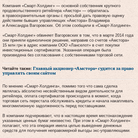
Компания «Смарт-Холдинг» — основной собственник крупного
продовольственного ритейлера «Амстор» — обратилась
в правоохранительные органы с просьбой дать правовую оценку
действиям бывших управляющих «Амстора» Владимира
и Александра Вагоровских. Об этом сообщили в «Смарт-Холдинге».
«Смарт-Холдинг» обвиняет Вагоровских в том, что в марте 2014 года
они приняли единоличное решение, направив со счетов «Амстора»
15 млн грн в адрес компании ООО «Ланселот» в счет покупки
инвестиционных сертификатов. Указанная операция была
произведена без согласования с собственниками торговой сети.
Читайте также:
Главный акционер «Амстора» судится за право
управлять своим сайтом
По мнению «Смарт-Холдинга», помимо того что сама сделка
являлась абсолютно несвойственным видом деятельности для
ритейлера, оплата сертификатов происходила в момент, когда
торговая сеть перестала обслуживать кредиты и начала накапливать
многомилионную задолженность перед поставщиками.
В компании подчеркивают, что в настоящее время местонахождение
указанных ценных бумаг неизвестно. При этом в «Смарт-Холдинге»
полагают, что эта операция имела целью выведение денежных
средств для получения неправомерной выгоды экс-управляющими.