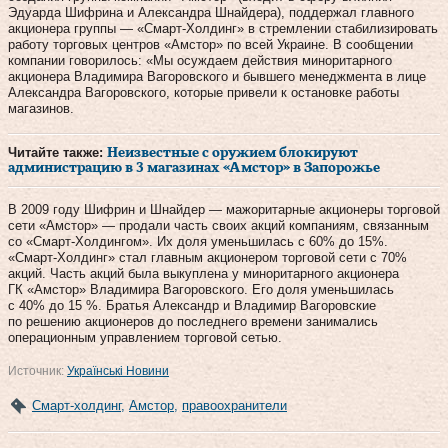
Эдуарда Шифрина и Александра Шнайдера), поддержал главного
акционера группы — «Смарт-Холдинг» в стремлении стабилизировать
работу торговых центров «Амстор» по всей Украине. В сообщении
компании говорилось: «Мы осуждаем действия миноритарного
акционера Владимира Вагоровского и бывшего менеджмента в лице
Александра Вагоровского, которые привели к остановке работы
магазинов.
Читайте также:
Неизвестные с оружием блокируют
администрацию в 3 магазинах «Амстор» в Запорожье
В 2009 году Шифрин и Шнайдер — мажоритарные акционеры торговой
сети «Амстор» — продали часть своих акций компаниям, связанным
со «Смарт-Холдингом». Их доля уменьшилась с 60% до 15%.
«Смарт-Холдинг» стал главным акционером торговой сети с 70%
акций. Часть акций была выкуплена у миноритарного акционера
ГК «Амстор» Владимира Вагоровского. Его доля уменьшилась
с 40% до 15 %. Братья Александр и Владимир Вагоровские
по решению акционеров до последнего времени занимались
операционным управлением торговой сетью.
Источник:
Українські Новини
Смарт-холдинг
,
Амстор
,
правоохранители