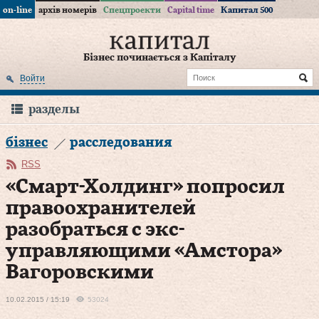
on-line
архів номерів
Спецпроекти
Capital time
Капитал 500
Бізнес починається з Капіталу
Войти
разделы
бізнес
расследования
RSS
«Смарт-Холдинг» попросил
правоохранителей
разобраться с экс-
управляющими «Амстора»
Вагоровскими
10.02.2015 / 15:19
53024