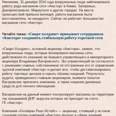
Напомним, 31 декабря 2014 года вооруженные люди заблокировали
работу ряда магазинов сети «Амстор» в Киеве, Запорожье,
Днепропетровске, Мариуполе и других городах. На места
происшествий прибыла милиция, работа магазинов была
восстановлена, но ненадолго. Сейчас не работает большинство
магазинов сети «Амстор».
Читайте также:
«Смарт-холдинг» призывает сотрудников
«Амстора» сохранить стабильную работу торговой сети
«Смарт-Холдинг», основной акционер «Амстора», заявил, что
вооруженные люди, которые блокировали магазины сети,
действовали по указанию ее бывшего управляющего и миноритарного
акционера Владимира Вагоровского. Экс-управляющий не согласился
с решением главных собственников об отстранении его от управления
группой компаний «Амстор» и делает все, чтобы дестабилизировать
работу торговых центров и скрыть объемы хищений. Результаты
аудита, проведенного главным акционером, выявили попытки
Вагоровских присвоить компанию, а также хищения денежных
средств для личного обогащения.
Вагоровские на данный момент контролируют магазины на территории
так называемой ДНР, выручка которых не приходит на счета
ГК «Амстор».
Компания «Гелабран Реал Истейт» — акционер, стоявший у истоков
создания группы компаний «Амстор» (входит в сферу влияния