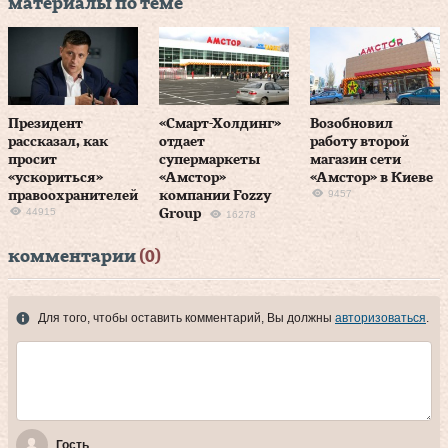
материалы по теме
Президент
«Смарт-Холдинг»
Возобновил
рассказал, как
отдает
работу второй
просит
супермаркеты
магазин сети
«ускориться»
«Амстор»
«Амстор» в Киеве
9457
правоохранителей
компании Fozzy
44915
Group
16278
комментарии
(0)
Для того, чтобы оставить комментарий, Вы должны
авторизоваться
.
Гость