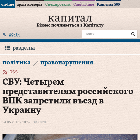
on-line
архів номерів
Спецпроекти
Capital time
Капитал 500
Бізнес починається з Капіталу
Войти
разделы
політика
правонарушения
RSS
СБУ: Четырем
представителям российского
ВПК запретили въезд в
Украину
24.05.2016 / 10:59
8928