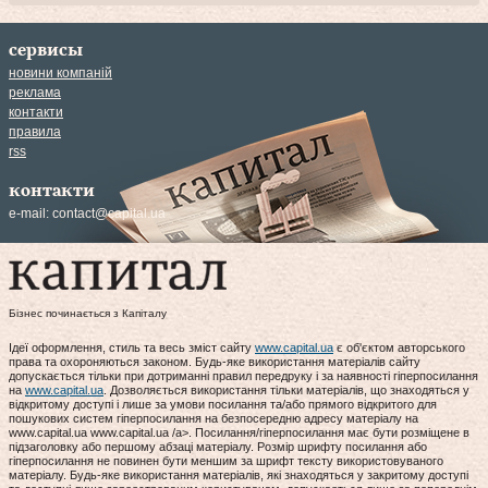
сервисы
новини компаній
реклама
контакти
правила
rss
контакти
e-mail:
contact@capital.ua
Бізнес починається з Капіталу
Ідеї оформлення, стиль та весь зміст сайту
www.capital.ua
є об'єктом авторського
права та охороняються законом. Будь-яке використання матеріалів сайту
допускається тільки при дотриманні правил передруку і за наявності гіперпосилання
на
www.capital.ua
. Дозволяється використання тільки матеріалів, що знаходяться у
відкритому доступі і лише за умови посилання та/або прямого відкритого для
пошукових систем гіперпосилання на безпосередню адресу матеріалу на
www.capital.ua www.capital.ua /a>. Посилання/гіперпосилання має бути розміщене в
підзаголовку або першому абзаці матеріалу. Розмір шрифту посилання або
гіперпосилання не повинен бути меншим за шрифт тексту використовуваного
матеріалу. Будь-яке використання матеріалів, які знаходяться у закритому доступі