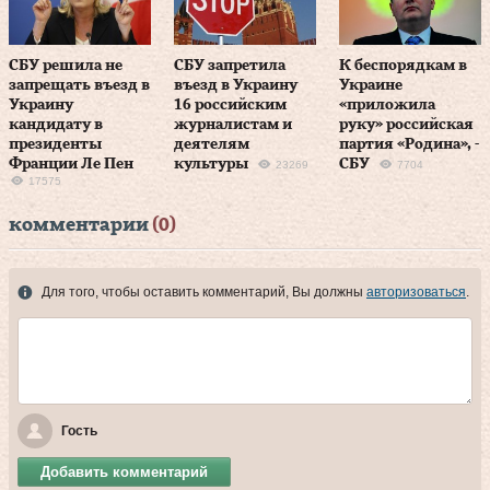
СБУ решила не
СБУ запретила
К беспорядкам в
запрещать въезд в
въезд в Украину
Украине
Украину
16 российским
«приложила
кандидату в
журналистам и
руку» российская
президенты
деятелям
партия «Родина», -
Франции Ле Пен
культуры
СБУ
23269
7704
17575
комментарии
(0)
Для того, чтобы оставить комментарий, Вы должны
авторизоваться
.
Гость
Добавить комментарий