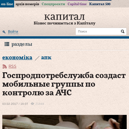
on-line
архів номерів
Спецпроекти
Capital time
Капитал 500
Бізнес починається з Капіталу
Войти
разделы
економіка
апк
RSS
Госпродпотребслужба создаст
мобильные группы по
контролю за АЧС
03.02.2017 / 16:07
21649