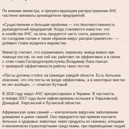
По мнению министра, в прогрессирующем распространении АЧС
частично виноваты руководители предприятий.
«Существенная и большая проблема — это безответственность
руководителей предприятий. Когда становится известно, что
в хозяйстве АЧС, за ночь продается часть скота, развозится
по соседним селам и таким образом вирус распространяется», —
добавил глава аграрного ведомства.
Министр считает, что ограничивать перевозку живца можно при
помощи постов, но они сей час работают не эффективно и в связи
с этим глава Госпродпотребслужбы Владимир Лапа поехал
с проверкой эффективности работы таких постов.
«Посты должны стоять на границах каждой области. Есть большое
опасение, что эти посты не везде эффективны, а в некоторых местах
их нет вообще», — отметил Кутовый.
В 2016 году вирус АЧС прогрессировал в Украине. В частности,
в январе 2017 года были зафиксированы вспышки в Харьковской,
Донецкой, Херсонской и Луганской областях.
Африканская чума свиней — контагиозное вирусное заболевание
домашних и диких свиней. Оно передается при прямом контакте
больных и здоровых животных через продукты из свинины, клещами
и механически (транспортными средствами, при перемещении людей