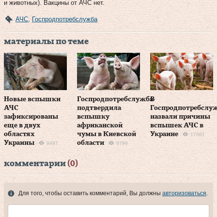
и животных). Вакцины от АЧС нет.
АЧС
,
Госпродпотребслужба
материалы по теме
Новые вспышки
Госпродпотребслужба
В
АЧС
подтвердила
Госпродпотребслу
зафиксированы
вспышку
назвали причины
еще в двух
африканской
вспышек АЧС в
областях
чумы в Киевской
Украине
17681
Украины
области
9497
9799
комментарии
(0)
Для того, чтобы оставить комментарий, Вы должны
авторизоваться
.