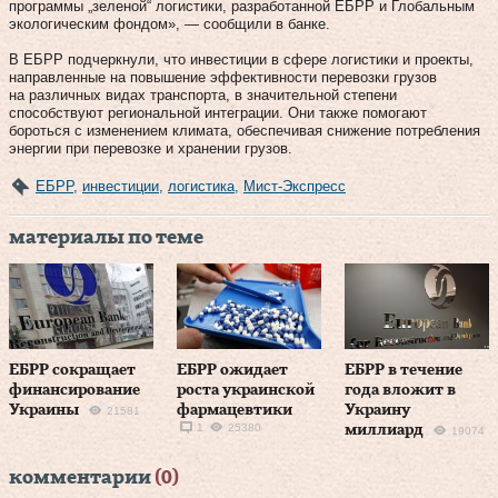
программы „зеленой“ логистики, разработанной ЕБРР и Глобальным
экологическим фондом», — сообщили в банке.
В ЕБРР подчеркнули, что инвестиции в сфере логистики и проекты,
направленные на повышение эффективности перевозки грузов
на различных видах транспорта, в значительной степени
способствуют региональной интеграции. Они также помогают
бороться с изменением климата, обеспечивая снижение потребления
энергии при перевозке и хранении грузов.
ЕБРР
,
инвестиции
,
логистика
,
Мист-Экспресс
материалы по теме
ЕБРР сокращает
ЕБРР ожидает
ЕБРР в течение
финансирование
роста украинской
года вложит в
Украины
фармацевтики
Украину
21581
1
25380
миллиард
19074
комментарии
(0)