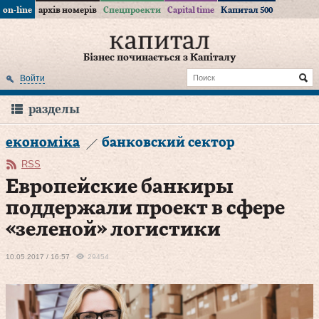
on-line
архів номерів
Спецпроекти
Capital time
Капитал 500
Бізнес починається з Капіталу
Войти
разделы
економіка
банковский сектор
RSS
Европейские банкиры
поддержали проект в сфере
«зеленой» логистики
10.05.2017 / 16:57
29454