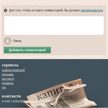
Для того, чтобы оставить комментарий, Вы должны
авторизоваться
.
Гость
Добавить комментарий
сервисы
новини компаній
реклама
контакти
правила
rss
контакти
e-mail:
contact@capital.ua