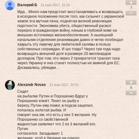
Валерий Б
21 мая 2017, 11:24
7
Мда... Много нам предстоит восстанавливать и возвращать
в исходное положение после того, как схлынет с украинской
земли эта мутная пена, поднятая волной революции
гидотности. Экономика убита, общественный раскол
перерос в гражданскую войну, нэнька в глубокой коме на
внешних источниках жизнеобеспечения. А нынешний
начальник отделения реанимации давно и четко пообещал
закрыть эту лавочку для любителей халявы в пользу
собственных сограждан. И шо тогда? Через три года надо
возвращать внешний долг в размере 20 миллиардов
долларов. При том, что через 2 прекратится транзит газа
через Украину и она станет полностью не важной для ЕС.
Доскакались, ублюдки...
Alexandr Novas
21 мая 2017, 10:51
5
Сидят
на рыбалке Путин и Порошенко.Вдруг у
Порошенко клюёт. Тянет он рыбу к
берегу, Путин ему помог, в подсак зацeпил,
попалась золотая рыбка. И
говорит она им, что есть у них 3 желания. Ну
Порошенко со свойственной
жадностью заявляет что 2 из 3 желаний его.
Путин
согласился. Загадывает 1
желание, чтоб в Украине ни одного