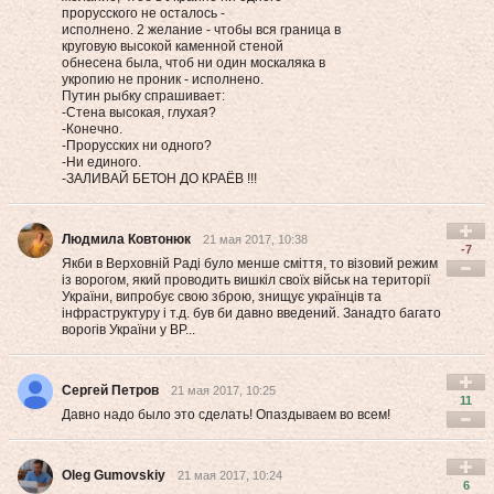
прорусского не осталось -
исполнено. 2 желание - чтобы вся граница в
круговую высокой каменной стеной
обнесена была, чтоб ни один москаляка в
укропию не проник - исполнено.
Путин рыбку спрашивает:
-Стена высокая, глухая?
-Конечно.
-Прорусских ни одного?
-Ни единого.
-ЗАЛИВАЙ БЕТОН ДО КРАЁВ !!!
Людмила Ковтонюк
21 мая 2017, 10:38
-7
Якби в Верховній Раді було менше сміття, то візовий режим
із ворогом, який проводить вишкіл своїх військ на території
України, випробує свою зброю, знищує українців та
інфраструктуру і т.д. був би давно введений. Занадто багато
ворогів України у ВР...
Сергей Петров
21 мая 2017, 10:25
11
Давно надо было это сделать! Опаздываем во всем!
Oleg Gumovskiy
21 мая 2017, 10:24
6