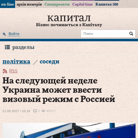
on-line
архів номерів
Спецпроекти
Capital time
Капитал 500
Бізнес починається з Капіталу
Войти
разделы
політика
соседи
RSS
На следующей неделе
Украина может ввести
визовый режим с Россией
21.05.2017 / 10:10
6
86577