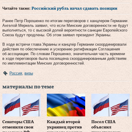
Читайте также:
Российский рубль начал сдавать позиции
Ранее Петр Порошенко по итогам переговоров с канцлером Германии
Ангелой Меркель заявил, что если Минские договоренности не будут
выполняться, то с высокой долей вероятности санкции Европейского
Союза будут продлены. Об этом заявил президент Украины.
В ходе встречи глава Украины и канцлер Германии скоординировали
действия по обеспечению и ускорению ратификации Соглашения
об ассоциации. По словам Порошенко, значительная часть времени
в ходе переговоров была посвящена скоординированным действиям
по имплементации Минских договоренностей.
Россия
,
визы
материалы по теме
Сенаторы США
Каждый второй
Посол США
отменили свои
украинец против
объяснил