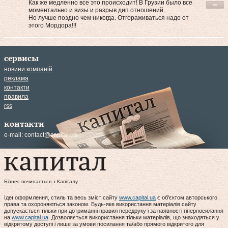
Как же медленно все это происходит! В Грузии было все
моментально и визы и разрыв дип.отношений...
Но лучше поздно чем никогда. Отгораживаться надо от
этого Мордора!!!
сервисы
новини компаній
реклама
контакти
правила
rss
контакти
e-mail:
contact@capital.ua
Бізнес починається з Капіталу
Ідеї оформлення, стиль та весь зміст сайту
www.capital.ua
є об'єктом авторського
права та охороняються законом. Будь-яке використання матеріалів сайту
допускається тільки при дотриманні правил передруку і за наявності гіперпосилання
на
www.capital.ua
. Дозволяється використання тільки матеріалів, що знаходяться у
відкритому доступі і лише за умови посилання та/або прямого відкритого для