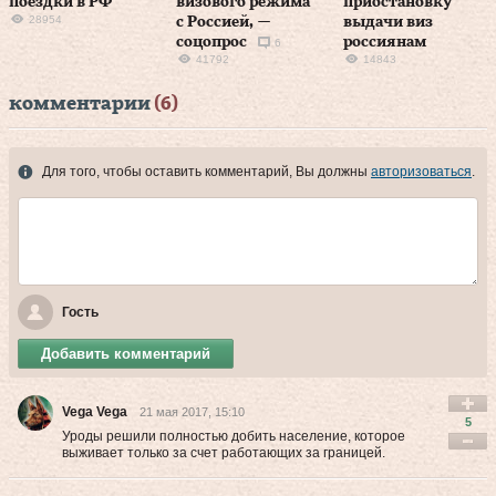
поездки в РФ
визового режима
приостановку
28954
с Россией, —
выдачи виз
соцопрос
россиянам
6
41792
14843
комментарии
(6)
Для того, чтобы оставить комментарий, Вы должны
авторизоваться
.
Гость
Добавить комментарий
Vega Vega
21 мая 2017, 15:10
5
Уроды решили полностью добить население, которое
выживает только за счет работающих за границей.