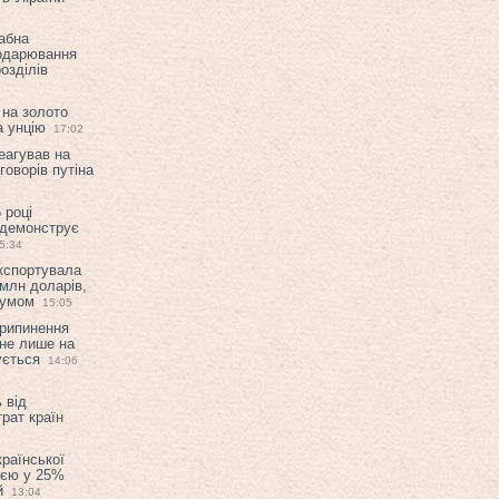
абна
подарювання
озділів
 на золото
а унцію
17:02
еагував на
оворів путіна
 році
 демонструє
5:34
експортувала
млн доларів,
мумом
15:05
припинення
 не лише на
ується
14:06
 від
рат країн
країнської
ією у 25%
й
13:04