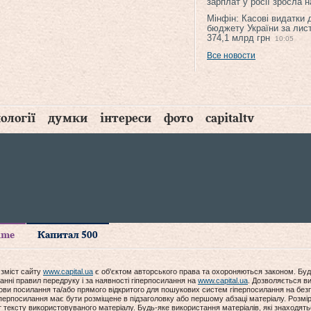
зарплат у росії зросла 
Мінфін: Касові видатки
бюджету України за лис
374,1 млрд грн
10:05
Все новости
ології
думки
інтереси
фото
capitaltv
time
Капитал 500
 зміст сайту
www.capital.ua
є об'єктом авторського права та охороняються законом. Буд
анні правил передруку і за наявності гіперпосилання на
www.capital.ua
. Дозволяється ви
мови посилання та/або прямого відкритого для пошукових систем гіперпосилання на без
гіперпосилання має бути розміщене в підзаголовку або першому абзаці матеріалу. Розм
ексту використовуваного матеріалу. Будь-яке використання матеріалів, які знаходять