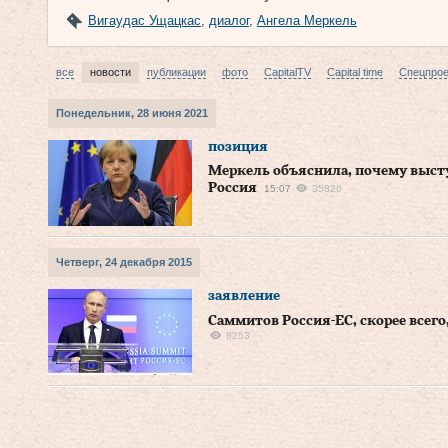
Вигаудас Ущацкас
,
диалог
,
Ангела Меркель
все
новости
публикации
фото
CapitalTV
Capital time
Спецпро
Понедельник, 28 июня 2021
позиция
Меркель объяснила, почему высту
Россия
15:07
35826
Четверг, 24 декабря 2015
заявление
Саммитов Россия-ЕС, скорее всего
8253