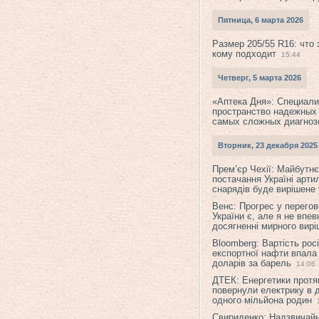
Пятница, 6 марта 2026
Размер 205/55 R16: что 
кому подходит
15:44
Четверг, 5 марта 2026
«Аптека Дня»: Специал
пространство надежных
самых сложных диагноз
Вторник, 23 декабря 2025
Прем’єр Чехії: Майбутнє 
постачання Україні арти
снарядів буде вирішене у
Венс: Прогрес у перего
України є, але я не впев
досягненні мирного вир
Bloomberg: Вартість рос
експортної нафти впала
доларів за барель
14:06
ДТЕК: Енергетики протя
повернули електрику в 
одного мільйона родин
Свириденко: Надзвичай