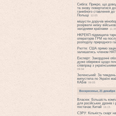
Сибіга: Прикро, що дово
та знову повертатися до
ганебного ставлення до 
Польщі
12:05
мішустін доручів міноб
розірвати низку військов
західними країнами
11:3
НКРЕКП підвищила тар
операторів ГРМ на послу
розподілу природного га
Рютте: США прямо зацік
залишатись членом НА
Експерт: Закордонні обо
дуже обережні щодо поч
співпраці з українським
09:34
Зеленський: За тиждень
випустила по Україні ма
КАБів
09:05
Воскресенье, 21 декабря 
Власюк: Більшість ком
для російських дронів і 
постачає Китай
16:15
СЗРУ: Кількість скарг н