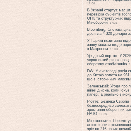
18:00
В Україні стартує масшт
перевірка суб’єктів гос
ОПК та структурних підр
Міноборони
17:31
Bloomberg: Спотова ціна
досягла 4 320 доларів з
У Парижі позитивно відр
заяву москви щодо перег
з Макроном
16:03
Урядовий портал: У 2025
український ринок праці
обережну стабілізацію
1
DW: У листопаді росія 
до Китаю золота на 961 
що є історичним макси
Зеленський: Угода про 
війни дійсна, коли існує
папері, а реально викон
Рютте: Безпека Європи
безпосередньо залежить
зростання оборонних вит
НАТО
13:35
Мінекономіки: Перелік у
агротехніки з компенсац
зріс на 216 нових позиці