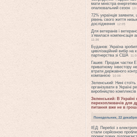
мати міністра енергетик
опалювальний сезон
13
72% українців заявили,
рівень свого життя низьк
дослідження
12:05
Для ветеранів і ветерано
з’явилася компенсація а
11:36
Буданов: Україна зроби
цивілізаційний вибір на 
партнерства зі США
11:0
Гашев: Продаж частки 
приватному інвестору н
втрати державного конт
компанією
10:06
Зеленський: Нині стоїть
організувати в Україні р
виробництво комплексі
Зеленський: В Україні
перехоплювачів для др
питання вже не в грош
Понедельник, 22 декабря
ІЕД: Перебої з електро
стали серйозною пробл
промислових підприємст