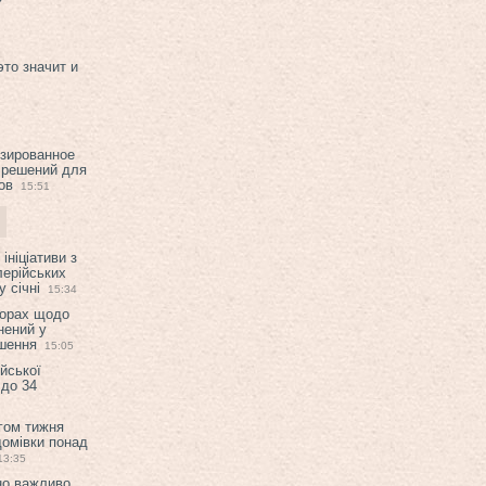
это значит и
изированное
 решений для
ов
15:51
ініціативи з
лерійських
 січні
15:34
ворах щодо
нений у
ішення
15:05
ійської
 до 34
гом тижня
домівки понад
13:35
но важливо