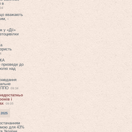
и в
:04
 що вважають
им, -
к у «Дії»
втоцивілки
ла
користь
4
ЕКА
е призведе до
ролю над
 завдання
еальне
в ППО
09:34
 недостатньо
онів і
ах
09:05
 2025
постачанням
емою для 43%
в України