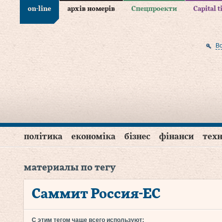
on-line
архів номерів
Спецпроекти
Capital 
В
політика
економіка
бізнес
фінанси
техн
материалы по тегу
Саммит Россия-ЕС
С этим тегом чаще всего используют: