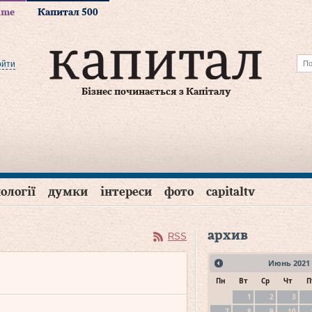
time
Капитал 500
ойти
Бізнес починається з Капіталу
ології
думки
інтереси
фото
capitaltv
архив
RSS
Июнь
2021
Пн
Вт
Ср
Чт
П
1
2
3
7
8
9
10