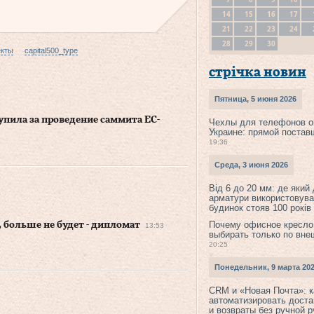
14
15
16
17
21
22
23
24
28
29
30
екты
capital500_type
стрічка новин
Пятница, 5 июня 2026
пила за проведение саммита ЕС-
Чехлы для телефонов о
Украине: прямой постав
19:36
Среда, 3 июня 2026
Від 6 до 20 мм: де який
арматури використовува
будинок стояв 100 років
Почему офисное кресло
, больше не будет - дипломат
13:53
выбирать только по вне
20:25
Понедельник, 9 марта 20
CRM и «Новая Почта»: к
автоматизировать доста
и возвраты без ручной 