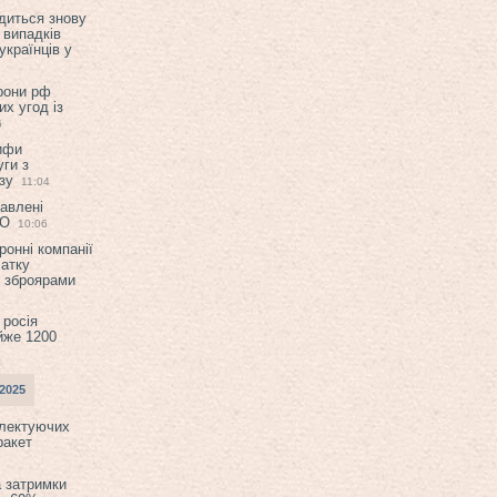
диться знову
 випадків
українців у
орони рф
их угод із
6
ифи
ги з
зу
11:04
авлені
ТО
10:06
ронні компанії
атку
и зброярами
 росія
йже 1200
2025
плектуючих
ракет
а затримки