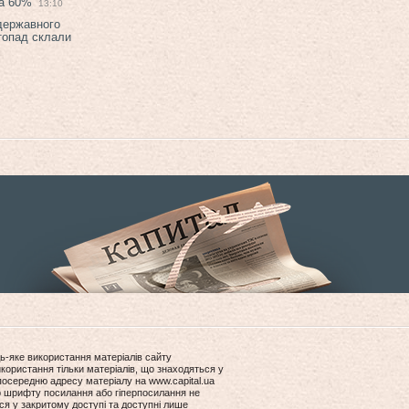
на 60%
13:10
 державного
топад склали
ь-яке використання матеріалів сайту
користання тільки матеріалів, що знаходяться у
посередню адресу матеріалу на www.capital.ua
ір шрифту посилання або гіперпосилання не
ся у закритому доступі та доступні лише