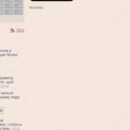
18
19
20
РЕКЛАМА
25
26
27
RSS
птом в
щик Ncase
 діаметр
ти, щоб
20:42
 нельзя
шнему виду
26
ак
вку, статусы
рутины
13:15