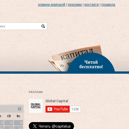
новини компаній
|
реклама
|
контакти
|
правила
Читай
бесплатно!
РЕКЛАМА
т
Сб
Вс
4
5
6
11
12
13