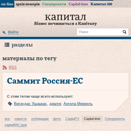
on-line
архів номерів
Спецпроекти
Capital time
Капитал 500
Бізнес починається з Капіталу
Войти
разделы
материалы по тегу
RSS
Саммит Россия-ЕС
С этим тегом чаще всего используют:
Вигаудас Ущацкас
,
диалог
,
Ангела Меркель
все
новости
публикации
фото
CapitalTV
Capital time
Спецпроекты
capital500_type