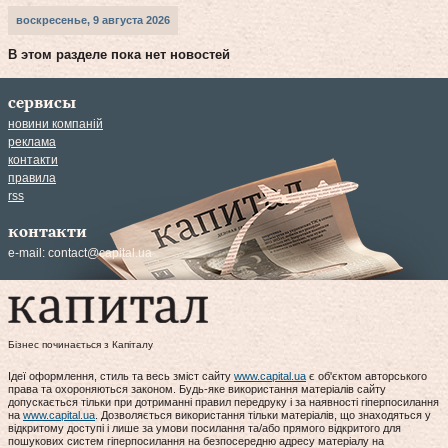
воскресенье, 9 августа 2026
В этом разделе пока нет новостей
сервисы
новини компаній
реклама
контакти
правила
rss
контакти
e-mail:
contact@capital.ua
Бізнес починається з Капіталу
Ідеї оформлення, стиль та весь зміст сайту
www.capital.ua
є об'єктом авторського
права та охороняються законом. Будь-яке використання матеріалів сайту
допускається тільки при дотриманні правил передруку і за наявності гіперпосилання
на
www.capital.ua
. Дозволяється використання тільки матеріалів, що знаходяться у
відкритому доступі і лише за умови посилання та/або прямого відкритого для
пошукових систем гіперпосилання на безпосередню адресу матеріалу на