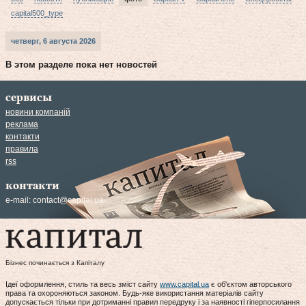
capital500_type
четверг, 6 августа 2026
В этом разделе пока нет новостей
сервисы
новини компаній
реклама
контакти
правила
rss
контакти
e-mail:
contact@capital.ua
Бізнес починається з Капіталу
Ідеї оформлення, стиль та весь зміст сайту
www.capital.ua
є об'єктом авторського
права та охороняються законом. Будь-яке використання матеріалів сайту
допускається тільки при дотриманні правил передруку і за наявності гіперпосилання