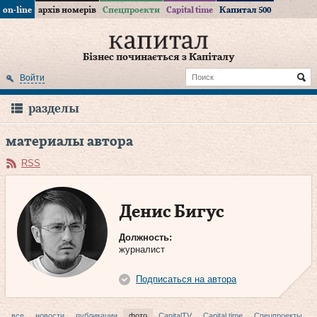
on-line
архів номерів
Спецпроекти
Capital time
Капитал 500
Бізнес починається з Капіталу
Войти
разделы
материалы автора
RSS
Денис Бигус
Должность:
журналист
Подписаться на автора
все
новости
публикации
фото
CapitalTV
Capital time
Спецпроекты