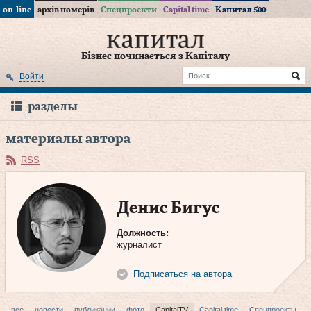
on-line
архів номерів
Спецпроекти
Capital time
Капитал 500
Бізнес починається з Капіталу
Войти
разделы
материалы автора
RSS
Денис Бигус
Должность:
журналист
Подписаться на автора
все
новости
публикации
фото
CapitalTV
Capital time
Спецпроекты