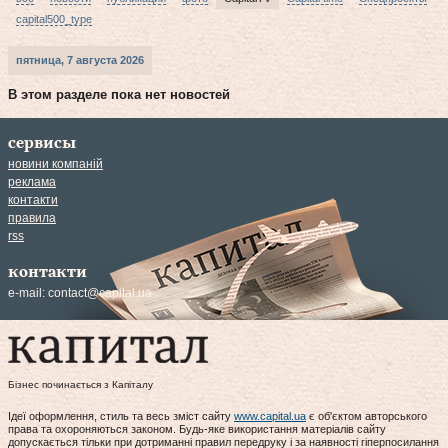
capital500_type
пятница, 7 августа 2026
В этом разделе пока нет новостей
сервисы
новини компаній
реклама
контакти
правила
rss
контакти
e-mail:
contact@capital.ua
Бізнес починається з Капіталу
Ідеї оформлення, стиль та весь зміст сайту
www.capital.ua
є об'єктом авторського
права та охороняються законом. Будь-яке використання матеріалів сайту
допускається тільки при дотриманні правил передруку і за наявності гіперпосилання