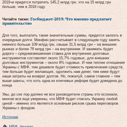
2019-м придется потратить 145,2 млрд грн, что на 15 млрд грн
больше, чем в 2018 году.
Читайте также:
Госбюджет-2019: Что именно предлагает
правительство
Для того, выплатить такие значительные суммы, придется залезть в
очередные долги. Минфин рассчитывает в следующем году занять
немного больше 109 млрд грн, свыше 31,5 млрд грн – на внешних
рынках и более 78 млрд грн – на внутреннем. И занимать будет
дорого – средневзвешенная ставка для внутренних долговых
инструментов составляет около 15,7% годовых, для внешних
долговых инструментов – около 9% годовых. И чем теплее отношения
Украины с МВФ, тем дешевле будет стоимость привлечения средств,
тем больше будет желающих, одолжить нам денег, тем ниже будут
наши затраты на возврат долгов. Но, пожалуй, самое главное – тем
выше шансы, что хоть одна из ключевых реформ будет доведена до
конца.
Увы, до сих пор далеко не все руководители страны это осознали,
многие все еще уверенны, что МВФ будет спасать Украину любой
ценой – именно это является основным риском срыва переговоров
Украины с фондом.
Источник
МВФ
,
бюджет