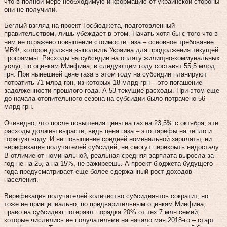
что в полной мере необходимую информацию от украинской стороны
они не получили.
Беглый взгляд на проект Госбюджета, подготовленный
правительством, лишь убеждает в этом. Начать хотя бы с того что в
нем не отражено повышение стоимости газа – основное требование
МВФ, которое должна выполнить Украина для продолжения текущей
программы. Расходы на субсидии на оплату жилищно-коммунальных
услуг, по оценкам Минфина, в следующем году составят 55,5 млрд
грн. При нынешней цене газа в этом году на субсидии планируют
потратить 71 млрд грн, из которых 18 млрд грн – это погашение
задолженности прошлого года. А 53 текущие расходы. При этом еще
до начала отопительного сезона на субсидии было потрачено 56
млрд грн.
Очевидно, что после повышения цены на газ на 23,5% с октября, эти
расходы должны вырасти, ведь цена газа – это тарифы на тепло и
горячую воду. И ни повышение средней номинальной зарплаты, ни
верификация получателей субсидий, не смогут перекрыть недостачу.
В отличие от номинальной, реальная средняя зарплата выросла за
год не на 25, а на 15%, не зажиреешь. А проект бюджета будущего
года предусматривает еще более сдержанный рост доходов
населения.
Верификация получателей количество субсидиантов сократит, но
тоже не принципиально, по предварительным оценкам Минфина,
право на субсидию потеряют порядка 20% от тех 7 млн семей,
которые числились ее получателями на начало мая 2018-го – старт