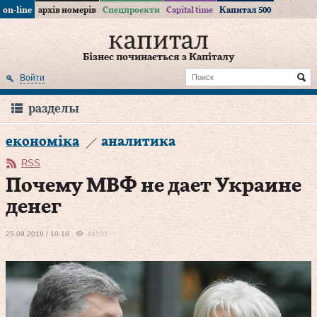
on-line
архів номерів
Спецпроекти
Capital time
Капитал 500
Бізнес починається з Капіталу
Войти
разделы
економіка
аналитика
RSS
Почему МВФ не дает Украине
денег
25.09.2018 / 10:16
44101