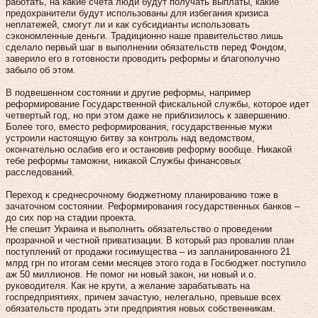
работать, на какие счета люди будут получать выплаты, какие
предохранители будут использованы для избегания кризиса
неплатежей, смогут ли и как субсидианты использовать
сэкономленные деньги. Традиционно наше правительство лишь
сделало первый шаг в выполнении обязательств перед Фондом,
заверило его в готовности проводить реформы и благополучно
забыло об этом.
В подвешенном состоянии и другие реформы, например
реформирование Государственной фискальной службы, которое идет
четвертый год, но при этом даже не приблизилось к завершению.
Более того, вместо реформирования, государственные мужи
устроили настоящую битву за контроль над ведомством,
окончательно ослабив его и остановив реформу вообще. Никакой
тебе реформы таможни, никакой Службы финансовых
расследований.
Переход к среднесрочному бюджетному планированию тоже в
зачаточном состоянии. Реформирования государственных банков –
до сих пор на стадии проекта.
Не спешит Украина и выполнить обязательство о проведении
прозрачной и честной приватизации. В который раз провалив план
поступлений от продажи госимущества – из запланированного 21
млрд грн по итогам семи месяцев этого года в Госбюджет поступило
аж 50 миллионов. Не помог ни новый закон, ни новый и.о.
руководителя. Как не крути, а желание зарабатывать на
госпредприятиях, причем зачастую, нелегально, превыше всех
обязательств продать эти предприятия новых собственникам.