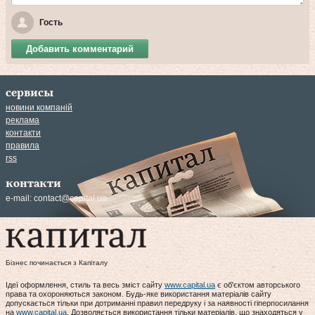
Гость
Добавить комментарий
сервисы
новини компаній
реклама
контакти
правила
rss
контакти
e-mail:
contact@capital.ua
Бізнес починається з Капіталу
Ідеї оформлення, стиль та весь зміст сайту
www.capital.ua
є об'єктом авторського
права та охороняються законом. Будь-яке використання матеріалів сайту
допускається тільки при дотриманні правил передруку і за наявності гіперпосилання
на
www.capital.ua
. Дозволяється використання тільки матеріалів, що знаходяться у