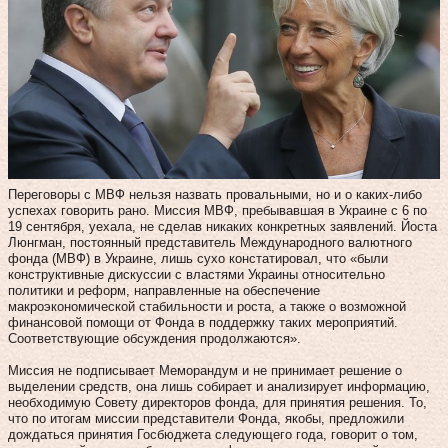
Переговоры с МВФ нельзя назвать провальными, но и о каких-либо
успехах говорить рано. Миссия МВФ, пребывавшая в Украине с 6 по
19 сентября, уехала, не сделав никаких конкретных заявлений. Йоста
Люнгман, постоянный представитель Международного валютного
фонда (МВФ) в Украине, лишь сухо констатировал, что «были
конструктивные дискуссии с властями Украины относительно
политики и реформ, направленные на обеспечение
макроэкономической стабильности и роста, а также о возможной
финансовой помощи от Фонда в поддержку таких мероприятий.
Соответствующие обсуждения продолжаются».
Миссия не подписывает Меморандум и не принимает решение о
выделении средств, она лишь собирает и анализирует информацию,
необходимую Совету директоров фонда, для принятия решения. То,
что по итогам миссии представители Фонда, якобы, предложили
дождаться принятия Госбюджета следующего года, говорит о том,