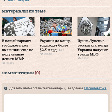
материалы по теме
В новый вариант
Украина до конца
Ирина Луценко
госбджета уже
года ждет более
рассказала, когда
включили еще не
$2,5 млрд
Украина получит
1
36543
полученные
транш МВФ
24105
деньги МВФ
24455
комментарии
(0)
Для того, чтобы оставить комментарий, Вы должны
авторизоваться
.