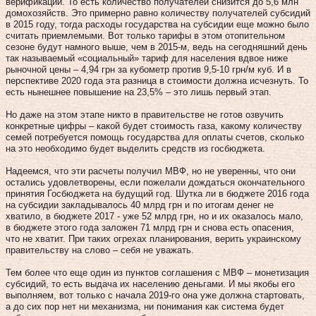
верификации. То есть количество получателей снизится до 5,6 млн
домохозяйств. Это примерно равно количеству получателей субсидий
в 2015 году, тогда расходы государства на субсидии еще можно было
считать приемлемыми. Вот только тарифы в этом отопительном
сезоне будут намного выше, чем в 2015-м, ведь на сегодняшний день
так называемый «социальный» тариф для населения вдвое ниже
рыночной цены – 4,94 грн за кубометр против 9,5-10 грн/м куб. И в
перспективе 2020 года эта разница в стоимости должна исчезнуть. То
есть нынешнее повышение на 23,5% – это лишь первый этап.
Но даже на этом этапе никто в правительстве не готов озвучить
конкретные цифры – какой будет стоимость газа, какому количеству
семей потребуется помощь государства для оплаты счетов, сколько
на это необходимо будет выделить средств из госбюджета.
Надеемся, что эти расчеты получил МВФ, но не уверенны, что они
остались удовлетворены, если пожелали дождаться окончательного
принятия Госбюджета на будущий год. Шутка ли в бюджете 2016 года
на субсидии закладывалось 40 млрд грн и по итогам денег не
хватило, в бюджете 2017 - уже 52 млрд грн, но и их оказалось мало,
в бюджете этого года заложен 71 млрд грн и снова есть опасения,
что не хватит. При таких огрехах планирования, верить украинскому
правительству на слово – себя не уважать.
Тем более что еще один из пунктов соглашения с МВФ – монетизация
субсидий, то есть выдача их населению деньгами. И мы якобы его
выполняем, вот только с начала 2019-го она уже должна стартовать,
а до сих пор нет ни механизма, ни понимания как система будет