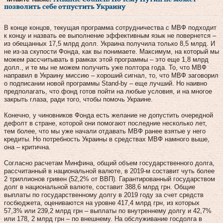
позволить себе отпустить Украину
В конце концов, текущая программа сотрудничества с МВФ подходит
к концу и назвать ее выполнение эффективным язык не повернется –
из обещанных 17,5 млрд долл. Украина получила только 8,5 млрд. И
не из-за скупости Фонда, как вы понимаете. Максимум, на который мы
можем рассчитывать в рамках этой программы – это еще 1,8 млрд
долл., и те мы не можем получить уже полтора года. То, что МВФ
направил в Украину миссию – хороший сигнал, то, что МВФ заговорил
о подписании новой программы Stand-by – еще лучший. Но наивно
предполагать, что фонд готов пойти на любые условия, и на многое
закрыть глаза, ради того, чтобы помочь Украине.
Конечно, у чиновников Фонда есть желание не допустить очередной
дефолт в стране, которой они помогают последние несколько лет,
тем более, что мы уже начали отдавать МВФ ранее взятые у него
кредиты. Но потребность Украины в средствах МВФ намного выше,
она – критична.
Согласно расчетам Минфина, общий объем государственного долга,
рассчитанный в национальной валюте, в 2019-м составит чуть более
2 триллионов гривен (52,2% от ВВП). Гарантированный государством
долг в национальной валюте, составит 388,6 млрд грн. Общие
выплаты по государственному долгу в 2019 году за счет средств
госбюджета, оцениваются на уровне 417,4 млрд грн, из которых
57,3% или 239,2 млрд грн – выплаты по внутреннему долгу и 42,7%
или 178, 2 млрд грн – по внешнему. На обслуживание госдолга в