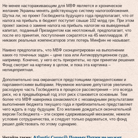
Не менее настораживающим для МВФ является и хроническое
желание Украины менять действующую систему налогообложения.
Шутка ли, но проект Госбюджета будущего года предполагает, что от
налога на прибыль в бюджет поступит свыше 102 млрд грн. При этом
проект закона о замене налога на прибыль налогом на выведенный
капитал, поданный Президентом как неотложный, предполагает, что
после его принятия, поступления сократятся на 45 миллиардов. И
никаких реальных компенсаторов этих потерь Минфин не называет.
Наивно предполагать, что МВФ сконцентрирован на выполнении
каких-то точечных задач – цене газа или Антикоррупционном суде,
например. Конечно, у него есть приоритеты, но при принятии решения
Фонд смотрит на картинку в целом, и пока эта картинка –
нелицеприятная.
Дополнительно она омрачается предстоящими президентскими и
парламентскими выборами. Неуемное желание депутатов увеличить
расходную часть Госбюджета в процессе рассмотрения – это всегда
риск, но в предвыборный год этот риск становится основным. Тем
более что МВФ наверняка ознакомился с незавидными результатами
выполнения бюджета текущего года и приблизительно представляет
чего ждать в году будущем. Его желание дождаться окончательной
версии Госбюджета – эти скорее сдерживающий механизм, нежели
условие сотрудничества, и следует только радоваться, что фонд
решил действовать по этому сценарию.
Читайте также:
Atlantic Council: Почему Путин не может