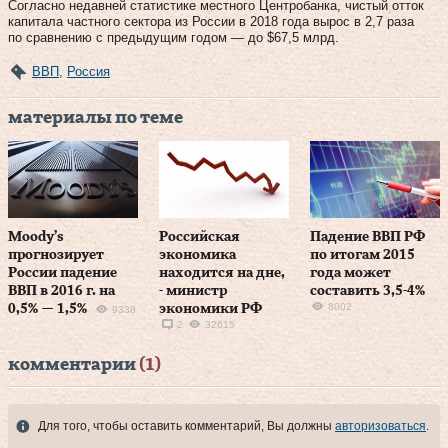
Согласно недавней статистике местного Центробанка, чистый отток
капитала частного сектора из России в 2018 года вырос в 2,7 раза
по сравнению с предыдущим годом — до $67,5 млрд.
ВВП
,
Россия
материалы по теме
Moody’s
Российская
Падение ВВП РФ
прогнозирует
экономика
по итогам 2015
России падение
находится на дне,
года может
ВВП в 2016 г. на
- министр
составить 3,5-4%
8002
0,5% — 1,5%
экономики РФ
9338
2
32615
комментарии
(1)
Для того, чтобы оставить комментарий, Вы должны
авторизоваться
.