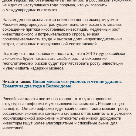
Даже ведомства, отвечающие за темпы роста российской экономики,
не ждут от наступившего года прорыва, что уж говорить
о международных институтах.
На замедлении сказываются снижение цен на экспортируемые
Россией энергоресурсы, растущее технологическое отставание,
сокращение притока иностранных инвестиций, медленный рост
инвестиционного и потребительского спроса, низкая
производительность труда и высокая доля непроизводительных
затрат, связанных с коррупционной составляющей.
Поэтому есть все основания полагать, что в 2019 году российская
экономика будет показывать слабый рост, а сохранение
геополитических рисков будет препятствовать росту инвестиций
и увеличивать издержки бизнеса.
Читайте также:
Новая метла: что удалось и что не удалось
Трампу за два года в Белом доме
Российские власти постоянно говорят, что нужно провести
структурные реформы и уменьшению зависимость России от цен
на нефть. Однако реформы идут крайне вяло. Также мешают росту
российской экономики санкции и сильный отток капитала, в условиях
мобилизационной экономики и относительно низкой доходности
инвесторы ищут более благоприятные и спокойные рынки для
инвестиций.