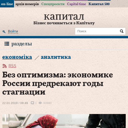
on-line
архів номерів
Спецпроекти
Capital time
Капитал 500
Бізнес починається з Капіталу
Войти
разделы
економіка
аналитика
RSS
Без оптимизма: экономике
России предрекают годы
стагнации
22.01.2019 / 08:49
1
30880