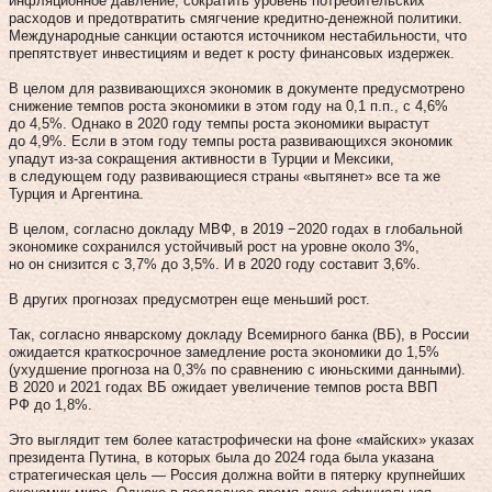
инфляционное давление, сократить уровень потребительских
расходов и предотвратить смягчение кредитно-денежной политики.
Международные санкции остаются источником нестабильности, что
препятствует инвестициям и ведет к росту финансовых издержек.
В целом для развивающихся экономик в документе предусмотрено
снижение темпов роста экономики в этом году на 0,1 п.п., с 4,6%
до 4,5%. Однако в 2020 году темпы роста экономики вырастут
до 4,9%. Если в этом году темпы роста развивающихся экономик
упадут из-за сокращения активности в Турции и Мексики,
в следующем году развивающиеся страны «вытянет» все та же
Турция и Аргентина.
В целом, согласно докладу МВФ, в 2019 −2020 годах в глобальной
экономике сохранился устойчивый рост на уровне около 3%,
но он снизится с 3,7% до 3,5%. И в 2020 году составит 3,6%.
В других прогнозах предусмотрен еще меньший рост.
Так, согласно январскому докладу Всемирного банка (ВБ), в России
ожидается краткосрочное замедление роста экономики до 1,5%
(ухудшение прогноза на 0,3% по сравнению с июньскими данными).
В 2020 и 2021 годах ВБ ожидает увеличение темпов роста ВВП
РФ до 1,8%.
Это выглядит тем более катастрофически на фоне «майских» указах
президента Путина, в которых была до 2024 года была указана
стратегическая цель — Россия должна войти в пятерку крупнейших