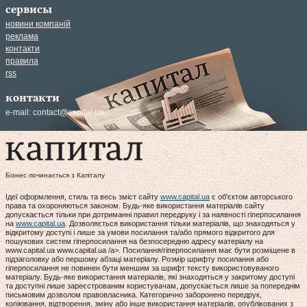
сервисы
новини компаній
реклама
контакти
правила
rss
контакти
e-mail:
contact@capital.ua
Бізнес починається з Капіталу
Ідеї оформлення, стиль та весь зміст сайту
www.capital.ua
є об'єктом авторського
права та охороняються законом. Будь-яке використання матеріалів сайту
допускається тільки при дотриманні правил передруку і за наявності гіперпосилання
на
www.capital.ua
. Дозволяється використання тільки матеріалів, що знаходяться у
відкритому доступі і лише за умови посилання та/або прямого відкритого для
пошукових систем гіперпосилання на безпосередню адресу матеріалу на
www.capital.ua www.capital.ua /a>. Посилання/гіперпосилання має бути розміщене в
підзаголовку або першому абзаці матеріалу. Розмір шрифту посилання або
гіперпосилання не повинен бути меншим за шрифт тексту використовуваного
матеріалу. Будь-яке використання матеріалів, які знаходяться у закритому доступі
та доступні лише зареєстрованим користувачам, допускається лише за попереднім
письмовим дозволом правовласника. Категорично заборонено передрук,
копіювання, відтворення, зміну або інше використання матеріалів, опублікованих з