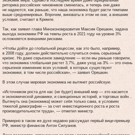
экономик мира. Однако в последнее время даже официальная
риторика российских чиновников сменилась, и теперь они даже
не надеются, как раньше, что наша экономика будет расти темпами
выше среднемировых. Впрочем, виноваты в этом не они, а внешние
условия, считают в Кремле.
Так, как заявил глава Минэкономразвития Максим Орешкин, задача
выхода экономики РФ на темпы роста в 2021 году на уровне 3%
осложняется внешними рисками.
«Чтобы дойти до глобальной рецессии, как это было, например,
в 2008 году, должен действительно случиться очень серьезный
кризис. Но даже серьезное замедление — если мы раньше говорили,
что экономика глобальная растет 3,7%, даже уход на 3% — это очень
серьезное изменение всех условий, в которых существуют
экономики, в том числе российская», — заявил Орешкин.
В этом случае мировая экономика не вытянет российскую.
«Источником роста для нас (не будет) внешний мир — это касается
и экономической динамики, и санкционных историй, и торговых войн...
Вытянуть она (экономика) может себя только сама, в условиях
тяжелой демографии — за счет инвестиционного роста и роста
производительности труда», — отметил министр.
Примерно в таком же духе недавно рассуждал первый вице-премьер
РФ, министр финансов Антон Силуанов.