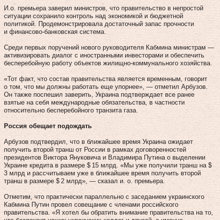
И.о. премьера заверил министров, что правительство в непростой
ситуации сохранило контроль над экономикой и бюджетной
политикой. Продемонстрировала достаточный запас прочности
и финансово-банковская система.
Среди первых поручений нового руководителя Кабмина министрам —
активизировать диалог с иностранными инвесторами и обеспечить
бесперебойную работу объектов жилищно-коммунального хозяйства.
«Тот факт, что состав правительства является временным, говорит
о том, что мы должны работать еще упорнее», — отметил Арбузов.
Он также поспешил заверить, Украина подтверждает все ранее
взятые на себя международные обязательства, в частности
относительно бесперебойного транзита газа.
Россия обещает подождать
Арбузов подтвердил, что в ближайшее время Украина ожидает
получить второй транш от России в рамках договоренностей
президентов Виктора Януковича и Владимира Путина о выделении
Украине кредита в размере $ 15 млрд. «Мы уже получили транш на $
3 млрд и рассчитываем уже в ближайшее время получить второй
транш в размере $ 2 млрд», — сказал и. о. премьера.
Отметим, что практически параллельно с заседанием украинского
Кабмина Путин провел совещание с членами российского
правительства. «Я хотел бы обратить внимание правительства на то,