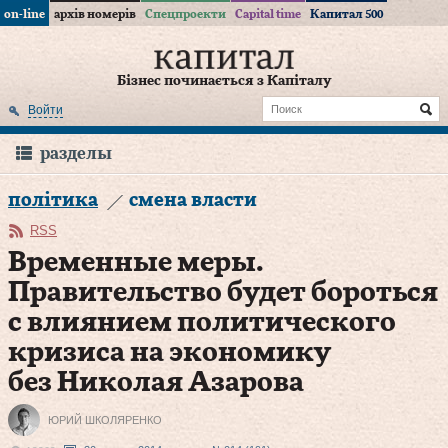
on-line
архів номерів
Спецпроекти
Capital time
Капитал 500
Бізнес починається з Капіталу
Войти
разделы
політика
смена власти
RSS
Временные меры.
Правительство будет бороться
с влиянием политического
кризиса на экономику
без Николая Азарова
ЮРИЙ ШКОЛЯРЕНКО