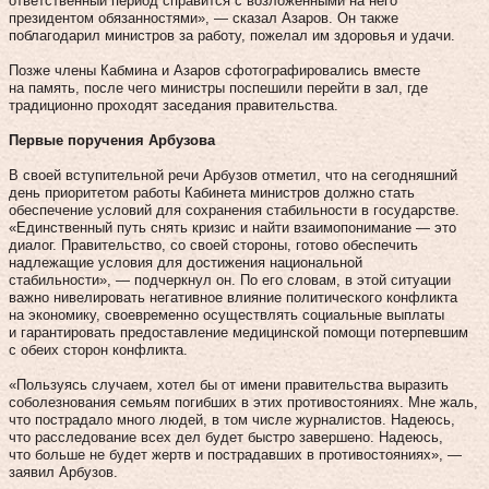
ответственный период справится с возложенными на него
президентом обязанностями», — сказал Азаров. Он также
поблагодарил министров за работу, пожелал им здоровья и удачи.
Позже члены Кабмина и Аза­ров сфо­тографировались вместе
на память, после чего ми­нистры по­спешили перейти в зал, где
традиционно проходят заседания правительства.
Первые поручения Арбузова
В своей вступительной речи Арбузов отметил, что на сегодняшний
день приоритетом работы Кабинета министров должно стать
обеспечение условий для сохранения стабильности в государстве.
«Единственный путь снять кризис и найти взаимопонимание — это
диалог. Правительство, со своей стороны, готово обеспечить
надлежащие условия для достижения национальной
стабильности», — подчеркнул он. По его словам, в этой ситуации
важно нивелировать негативное влияние политического конф­ликта
на экономику, своевременно осуществлять социальные выплаты
и гарантировать предос­тавление медицинской помощи потерпевшим
с обеих сторон конф­ликта.
«Пользуясь случаем, хотел бы от имени правительства выразить
соболезнования семьям погибших в этих противостояниях. Мне жаль,
что пострадало много людей, в том числе журналистов. Надеюсь,
что расследование всех дел будет быстро завершено. Надеюсь,
что больше не будет жертв и пострадавших в противостояниях», —
заявил Арбузов.