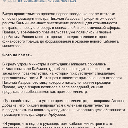
30 января 2014, четверг, №014 (191)
12262
Вчера правительство провело первое заседание после отставки
с поста премьер-министра Николая Азарова. Приоритетом своей
работы Кабмин называет обеспечение условий для стабильности
в стране, в первую очередь в социальной и экономической сферах.
Правда, у временного правительства уже появились и первые
проблемы: Россия может отсрочить предоставление второго
финансового транша до формирования в Украине нового Кабинета
министров.
Фото на память
В среду утром министры и сотрудники аппарата собрались
в Большом зале Кабмина, где обычно проходят расширенные
заседания правительства, на которых присутствуют специально
приглашенные гости. В этот раз в качестве приглашенного оказался
Николай Азаров, отставку которого накануне принял президент.
Правда, когда Азаров появился в зале заседаний, он был
представлен собравшимся как премьер-министр.
«Тут ошибка вышла, я уже не премьер-министр», — поправил Азаров,
добавив, что пришел попрощаться с членами правительства
и представить им нового руководителя — исполняющего обязанности
премьер-министра Сергея Арбузова.
«Я уверен, что под его руководством Кабинет министров в этот