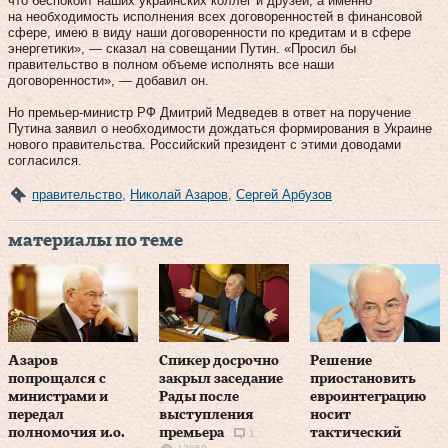
что беспокоит наших украинских коллег и друзей, а именно
на необходимость исполнения всех договоренностей в финансовой
сфере, имею в виду наши договоренности по кредитам и в сфере
энергетики», — сказал на совещании Путин. «Просил бы
правительство в полном объеме исполнять все наши
договоренности», — добавил он.
Но премьер-министр РФ Дмитрий Медведев в ответ на поручение
Путина заявил о необходимости дождаться формирования в Украине
нового правительства. Российский президент с этими доводами
согласился.
правительство
,
Николай Азаров
,
Сергей Арбузов
материалы по теме
Азаров
Спикер досрочно
Решение
попрощался с
закрыл заседание
приостановить
министрами и
Рады после
евроинтеграцию
передал
выступления
носит
полномочия и.о.
премьера
тактический
1