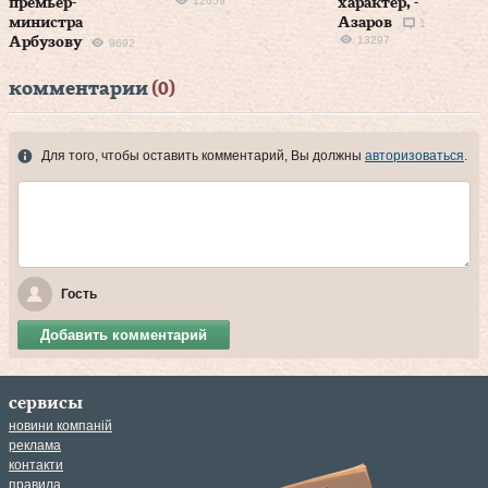
12059
премьер-
характер, -
министра
Азаров
1
13297
Арбузову
9692
комментарии
(0)
Для того, чтобы оставить комментарий, Вы должны
авторизоваться
.
Гость
Добавить комментарий
сервисы
новини компаній
реклама
контакти
правила