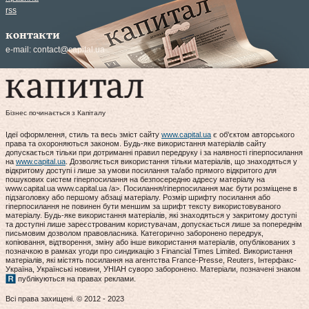
rss
контакти
e-mail:
contact@capital.ua
Бізнес починається з Капіталу
Ідеї оформлення, стиль та весь зміст сайту
www.capital.ua
є об'єктом авторського
права та охороняються законом. Будь-яке використання матеріалів сайту
допускається тільки при дотриманні правил передруку і за наявності гіперпосилання
на
www.capital.ua
. Дозволяється використання тільки матеріалів, що знаходяться у
відкритому доступі і лише за умови посилання та/або прямого відкритого для
пошукових систем гіперпосилання на безпосередню адресу матеріалу на
www.capital.ua www.capital.ua /a>. Посилання/гіперпосилання має бути розміщене в
підзаголовку або першому абзаці матеріалу. Розмір шрифту посилання або
гіперпосилання не повинен бути меншим за шрифт тексту використовуваного
матеріалу. Будь-яке використання матеріалів, які знаходяться у закритому доступі
та доступні лише зареєстрованим користувачам, допускається лише за попереднім
письмовим дозволом правовласника. Категорично заборонено передрук,
копіювання, відтворення, зміну або інше використання матеріалів, опублікованих з
позначкою в рамках угоди про синдикацію з Financial Times Limited. Використання
матеріалів, які містять посилання на агентства France-Presse, Reuters, Інтерфакс-
Україна, Українські новини, УНІАН суворо заборонено. Матеріали, позначені знаком
публікуються на правах реклами.
Всі права захищені. © 2012 - 2023