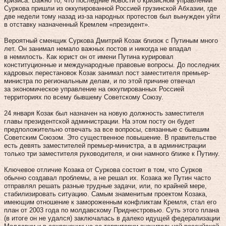
кризиса. Важно то, что последние новости о кризисном управлении
Суркова пришли из оккупированной Россией грузинской Абхазии, где
две недели тому назад из-за народных протестов был вынужден уйти
в отставку назначенный Кремлем «президент».
Вероятный сменщик Суркова Дмитрий Козак близок с Путиным много
лет. Он занимал немало важных постов и никогда не впадал
в немилость. Как юрист он от имени Путина курировал
конституционные и международные правовые вопросы. До последних
кадровых перестановок Козак занимал пост заместителя премьер-
министра по региональным делам, и по этой причине отвечал
за экономическое управление на оккупированных Россией
территориях по всему бывшему Советскому Союзу.
24 января Козак был назначен на новую должность заместителя
главы президентской администрации. На этом посту он будет
предположительно отвечать за все вопросы, связанные с бывшим
Советским Союзом. Это существенное повышение. В правительстве
есть девять заместителей премьер-министра, а в администрации
только три заместителя руководителя, и они намного ближе к Путину.
Ключевое отличие Козака от Суркова состоит в том, что Сурков
обычно создавал проблемы, а не решал их. Козака же Путин часто
отправлял решать разные трудные задачи, или, по крайней мере,
стабилизировать ситуацию. Самым знаменитым проектом Козака,
имеющим отношение к замороженным конфликтам Кремля, стал его
план от 2003 года по молдавскому Приднестровью. Суть этого плана
(в итоге он не удался) заключалась в далеко идущей федерализации