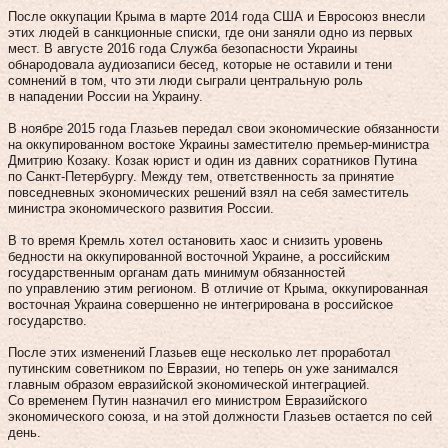
После оккупации Крыма в марте 2014 года США и Евросоюз внесли
этих людей в санкционные списки, где они заняли одно из первых
мест. В августе 2016 года Служба безопасности Украины
обнародовала аудиозаписи бесед, которые не оставили и тени
сомнений в том, что эти люди сыграли центральную роль
в нападении России на Украину.
В ноябре 2015 года Глазьев передал свои экономические обязанности
на оккупированном востоке Украины заместителю премьер-министра
Дмитрию Козаку. Козак юрист и один из давних соратников Путина
по Санкт-Петербургу. Между тем, ответственность за принятие
повседневных экономических решений взял на себя заместитель
министра экономического развития России.
В то время Кремль хотел остановить хаос и снизить уровень
бедности на оккупированной восточной Украине, а российским
государственным органам дать минимум обязанностей
по управлению этим регионом. В отличие от Крыма, оккупированная
восточная Украина совершенно не интегрирована в российское
государство.
После этих изменений Глазьев еще несколько лет проработал
путинским советником по Евразии, но теперь он уже занимался
главным образом евразийской экономической интеграцией.
Со временем Путин назначил его министром Евразийского
экономического союза, и на этой должности Глазьев остается по сей
день.