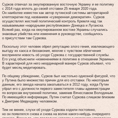
Сурков отвечал за оккупированную восточную Украину и ее политику
с 2014 года вплоть до своей отставки 25 января 2020 года.
Он наиболее известен как автор путинской системы авторитарной
клептократии под названием «суверенная демократия». Сурков
осуществлял жесткий политический контроль Кремля над так
называемыми «народными республиками» Донецка и Луганска.
Всякий раз, когда на оккупированном востоке Украины случались
знаковые убийства или изменения в руководстве, сообщалось
о присутствии там Суркова.
Поскольку этот человек обрел репутацию злого гения, извлекающего
выгоду из хаоса и беззакония, многие с чувством облегчения
восприняли новость об уходе Суркова с государственной службы.
Его уход объяснили «изменениями в политике в отношении Украины».
В характерной для него неординарной манере Сурков объявил, что
будет месяц медитировать.
По общему убеждению, Сурков был настолько одиозной фигурой, что
у Путина было множество причин для его отставки. По некоторым
данным, его звезда начала закатываться в 2012 году, когда Путин
убрал его с должности первого заместителя главы администрации
по вопросам внутренней политики, заменив Вячеславом Володиным.
По имеющейся информации, Путин считал Суркова слишком близким
к Дмитрию Медведеву человеком.
Тем не менее, слухи об уходе Суркова ходили постоянно,
но он появлялся снова и снова на волне какого-нибудь очередного