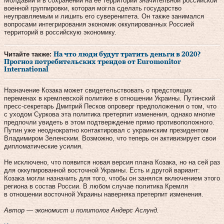
Молдавии и в сохранении на ее территории значительной российской
военной группировки, которая могла сделать государство
неуправляемым и лишить его суверенитета. Он также занимался
вопросами интегрирования экономик оккупированных Россией
территорий в российскую экономику.
Читайте также:
На что люди будут тратить деньги в 2020?
Прогноз потребительских трендов от Euromonitor
International
Назначение Козака может свидетельствовать о предстоящих
переменах в кремлевской политике в отношении Украины. Путинский
пресс-секретарь Дмитрий Песков опроверг предположения о том, что
с уходом Суркова эта политика претерпит изменения, однако многие
предпочли увидеть в этом подтверждение прямо противоположного.
Путин уже неоднократно контактировал с украинским президентом
Владимиром Зеленским. Возможно, что теперь он активизирует свои
дипломатические усилия.
Не исключено, что появится новая версия плана Козака, но на сей раз
для оккупированной восточной Украины. Есть и другой вариант:
Козака могли назначить для того, чтобы он занялся включением этого
региона в состав России. В любом случае политика Кремля
в отношении восточной Украины наверняка претерпит изменения.
Автор — экономист и политолог Андерс Аслунд.