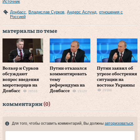
Источник
Донбасс
,
Владислав Сурков
,
Андерс Аслунд
,
отношения с
Россией
материалы по теме
Волкер и Сурков
Путин отказался
Путин заявил об
обсуждают
комментировать
угрозе обострения
вопрос введения
тему
ситуации на
миротворцев на
референдума на
востоке Украины
29388
Донбасс
Донбассе
28516
15120
комментарии
(0)
Для того, чтобы оставить комментарий, Вы должны
авторизоваться
.