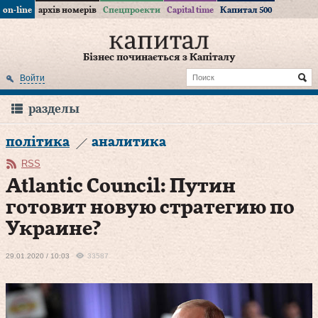
on-line
архів номерів
Спецпроекти
Capital time
Капитал 500
Бізнес починається з Капіталу
Войти
разделы
політика
аналитика
RSS
Atlantic Council: Путин
готовит новую стратегию по
Украине?
29.01.2020 / 10:03
33587