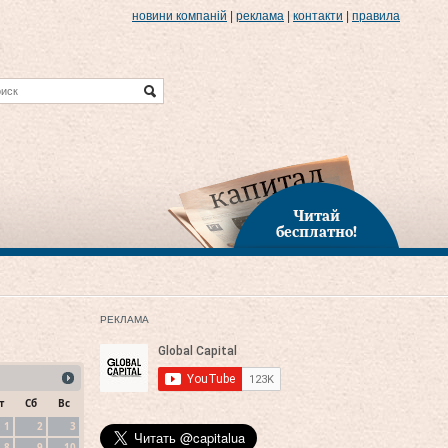
новини компаній
|
реклама
|
контакти
|
правила
Читай
бесплатно!
РЕКЛАМА
т
Сб
Вс
1
2
3
8
9
10