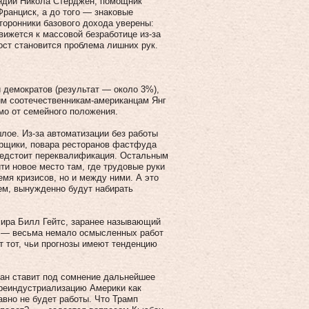
андии Никола Стерджен, помощник
ранциск, а до того — знаковые
оронники базового дохода уверены:
вижется к массовой безработице из-за
рост становится проблема лишних рук.
 демократов (результат — около 3%),
им соотечественникам-американцам Янг
мо от семейного положения.
лое. Из-за автоматизации без работы
борщики, повара ресторанов фастфуда
предстоит переквалификация. Остальным
ти новое место там, где трудовые руки
емя кризисов, но и между ними. А это
ем, вынужденно будут набирать
мира Билл Гейтс, заранее называющий
г — весьма немало осмысленных работ
т тот, чьи прогнозы имеют тенденцию
ан ставит под сомнение дальнейшее
 реиндустриализацию Америки как
вно не будет работы. Что Трамп