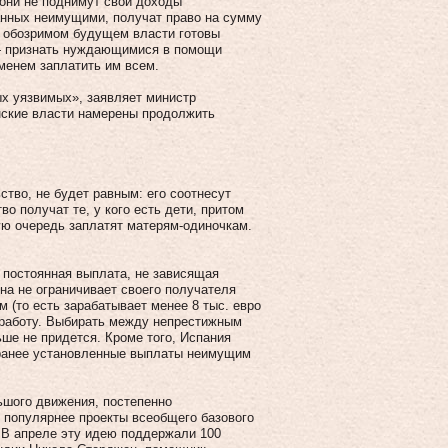
 они не поднимут свои доходы
нанных неимущими, получат право на сумму
 В обозримом будущем власти готовы
 — признать нуждающимися в помощи
еменем заплатить им всем.
х уязвимых», заявляет министр
нские власти намерены продолжить
ство, не будет равным: его соотнесут
получат те, у кого есть дети, притом
ую очередь заплатят матерям-одиночкам.
 постоянная выплата, не зависящая
на не ограничивает своего получателя
 (то есть зарабатывает менее 8 тыс. евро
е работу. Выбирать между непрестижным
ше не придется. Кроме того, Испания
 ранее установленные выплаты неимущим
шого движения, постепенно
 популярнее проекты всеобщего базового
 В апреле эту идею поддержали 100