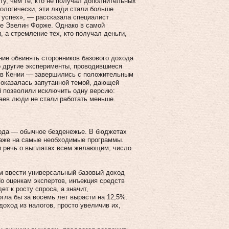
у, чем те, кто не получал дополнительных
хологически, эти люди стали больше
й успех», — рассказала специалист
де Эвелин Форже. Однако в самой
а стремление тех, кто получал деньги,
ие обвинять сторонников базового дохода
о другие эксперименты, проводившиеся
и в Кении — завершились с положительным
 оказалась запутанной темой, дающей
й позволили исключить одну версию:
аев люди не стали работать меньше.
ода — обычное безденежье. В бюджетах
даже на самые необходимые программы.
и речь о выплатах всем желающим, число
м ввести универсальный базовый доход
о оценкам экспертов, инъекция средств
т к росту спроса, а значит,
гла бы за восемь лет вырасти на 12,5%.
оход из налогов, просто увеличив их,