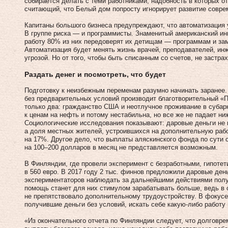
собирается делать с теми работниками, надобность в которых 
считающий, что Белый дом попросту игнорирует развитие совре
Капитаны большого бизнеса предупреждают, что автоматизация 
В группе риска — и программисты. Знаменитый американский ин
работу 80% из них передоверят их детищам — программам и за
Автоматизация будет менять жизнь врачей, преподавателей, инж
угрозой. Но от того, чтобы быть списанным со счетов, не застрах
Раздать денег и посмотреть, что будет
Подготовку к неизбежным переменам разумно начинать заранее.
без предварительных условий производит благотворительный «
только два: гражданство США и неотлучное проживание в субар
к ценам на нефть и потому нестабильна, но все же не падает ни
Социологические исследования показывают: даровые деньги не 
а доля местных жителей, устроившихся на дополнительную работ
на 17%. Другое дело, что выплаты аляскинского фонда по сути
на 100–200 долларов в месяц не представляется возможным.
В Финляндии, где провели эксперимент с безработными, гипоте
в 560 евро. В 2017 году 2 тыс. финнов предложили даровые день
экспериментаторов наблюдать за дальнейшими действиями полу
помощь станет для них стимулом зарабатывать больше, ведь в 
не препятствовало дополнительному трудоустройству. В фокусе
получившие деньги без условий, искать себе какую-либо работу 
«Из окончательного отчета по Финляндии следует, что долговр