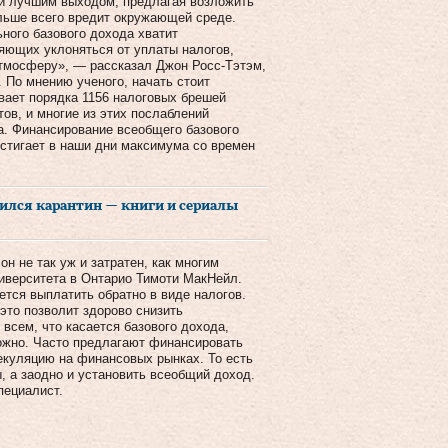
ки лучшим выходом, предлагая возложить
ольше всего вредит окружающей среде.
ного базового дохода хватит
ляющих уклоняться от уплаты налогов,
атмосферу», — рассказал Джон Росс-Тэтэм,
 По мнению ученого, начать стоит
вает порядка 1156 налоговых брешей
в, и многие из этих послаблений
а. Финансирование всеобщего базового
остигает в наши дни максимума со времен
чился карантин — книги и сериалы
н не так уж и затратен, как многим
иверситета в Онтарио Тимоти МакНейл.
тся выплатить обратно в виде налогов.
это позволит здорово снизить
 всем, что касается базового дохода,
ожно. Часто предлагают финансировать
екуляцию на финансовых рынках. То есть
, а заодно и установить всеобщий доход.
пециалист.