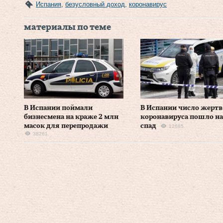
Испания
,
безусловный доход
,
коронавирус
материалы по теме
В Испании поймали
В Испании число жертв
бизнесмена на краже 2 млн
коронавируса пошло на
масок для перепродажи
спад
12685
38261