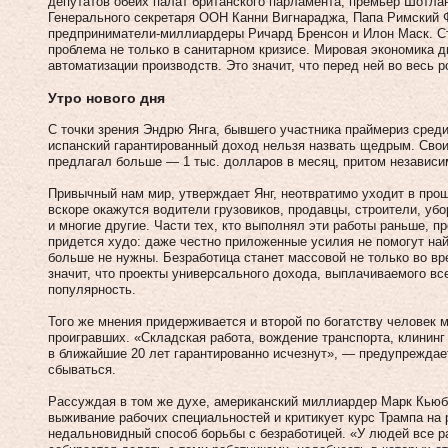
депутатов обеих палат британского парламента, премьер Шотл
Генерального секретаря ООН Канни Вигнараджа, Папа Римский Ф
предприниматели-миллиардеры Ричард Бренсон и Илон Маск. Ст
проблема не только в санитарном кризисе. Мировая экономика д
автоматизации производств. Это значит, что перед ней во весь 
Утро нового дня
С точки зрения Эндрю Янга, бывшего участника праймериз среди
испанский гарантированный доход нельзя назвать щедрым. Сво
предлагал больше — 1 тыс. долларов в месяц, притом независи
Привычный нам мир, утверждает Янг, неотвратимо уходит в прош
вскоре окажутся водители грузовиков, продавцы, строители, у
и многие другие. Части тех, кто выполнял эти работы раньше, 
придется худо: даже честно приложенные усилия не помогут най
больше не нужны. Безработица станет массовой не только во вр
значит, что проекты универсального дохода, выплачиваемого вс
популярность.
Того же мнения придерживается и второй по богатству человек 
проигравших. «Складская работа, вождение транспорта, клинин
в ближайшие 20 лет гарантированно исчезнут», — предупреждае
сбываться.
Рассуждая в том же духе, американский миллиардер Марк Кьюб
выживание рабочих специальностей и критикует курс Трампа на
недальновидный способ борьбы с безработицей. «У людей все ра