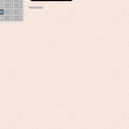
15
16
17
РЕКЛАМА
22
23
24
29
30
31