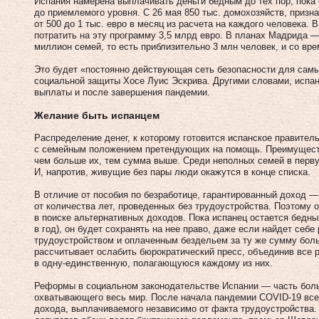
Испания намерена выплачивать деньги бедным до тех пор, пока
до приемлемого уровня. С 26 мая 850 тыс. домохозяйств, приз
от 500 до 1 тыс. евро в месяц из расчета на каждого человека.
потратить на эту программу 3,5 млрд евро. В планах Мадрида
миллион семей, то есть приблизительно 3 млн человек, и со вр
Это будет «постоянно действующая сеть безопасности для самы
социальной защиты Хосе Луис Эскрива. Другими словами, испа
выплаты и после завершения пандемии.
Желание быть испанцем
Распределение денег, к которому готовится испанское правитель
с семейным положением претендующих на помощь. Преимущество 
чем больше их, тем сумма выше. Среди неполных семей в перв
И, напротив, живущие без пары люди окажутся в конце списка.
В отличие от пособия по безработице, гарантированный доход —
от количества лет, проведенных без трудоустройства. Поэтому о
в поиске альтернативных доходов. Пока испанец остается бедным
в год), он будет сохранять на нее право, даже если найдет себ
трудоустройством и оплаченным бездельем за ту же сумму боль
рассчитывает ослабить бюрократический пресс, объединив все
в одну-единственную, полагающуюся каждому из них.
Реформы в социальном законодательстве Испании — часть боль
охватывающего весь мир. После начала пандемии COVID-19 все
дохода, выплачиваемого независимо от факта трудоустройства.