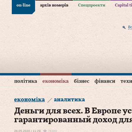
on-line
архів номерів
Спецпроекти
Capital 
В
політика
економіка
бізнес
фінанси
техн
економіка
аналитика
Деньги для всех. В Европе 
гарантированный доход дл
26.05.2020 / 11:29
76389