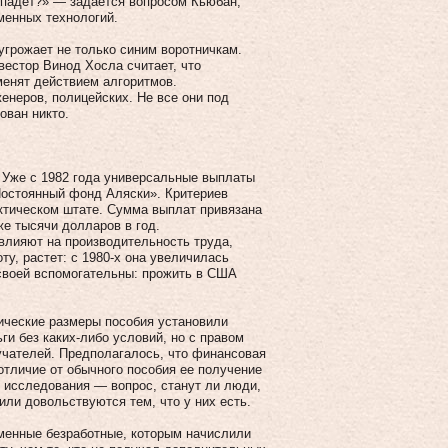
отпадет?» — задается вопросом Кьюбан,
менных технологий.
угрожает не только синим воротничкам.
вестор Винод Хосла считает, что
менят действием алгоритмов.
енеров, полицейских. Не все они под
ован никто.
 Уже с 1982 года универсальные выплаты
Постоянный фонд Аляски». Критериев
ктическом штате. Сумма выплат привязана
же тысячи долларов в год.
влияют на производительность труда,
у, растет: с 1980-х она увеличилась
 своей вспомогательны: прожить в США
тические размеры пособия установили
ги без каких-либо условий, но с правом
чателей. Предполагалось, что финансовая
отличие от обычного пособия ее получение
 исследования — вопрос, станут ли люди,
или довольствуются тем, что у них есть.
еменные безработные, которым начислили