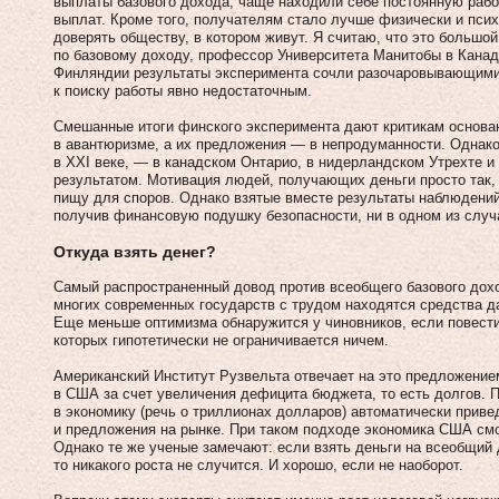
выплаты базового дохода, чаще находили себе постоянную работ
выплат. Кроме того, получателям стало лучше физически и пси
доверять обществу, в котором живут. Я считаю, что это большо
по базовому доходу, профессор Университета Манитобы в Кана
Финляндии результаты эксперимента сочли разочаровывающими, 
к поиску работы явно недостаточным.
Смешанные итоги финского эксперимента дают критикам основан
в авантюризме, а их предложения — в непродуманности. Однак
в XXI веке, — в канадском Онтарио, в нидерландском Утрехте 
результатом. Мотивация людей, получающих деньги просто так,
пищу для споров. Однако взятые вместе результаты наблюдени
получив финансовую подушку безопасности, ни в одном из случ
Откуда взять денег?
Самый распространенный довод против всеобщего базового дох
многих современных государств с трудом находятся средства 
Еще меньше оптимизма обнаружится у чиновников, если повест
которых гипотетически не ограничивается ничем.
Американский Институт Рузвельта отвечает на это предложение
в США за счет увеличения дефицита бюджета, то есть долгов. П
в экономику (речь о триллионах долларов) автоматически приведе
и предложения на рынке. При таком подходе экономика США смо
Однако те же ученые замечают: если взять деньги на всеобщий д
то никакого роста не случится. И хорошо, если не наоборот.