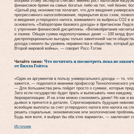
Вопреки этому эксперты считают именно рост налоговой нагруз
финансовое бремя на самых богатых либо на тех, чей бизнес б
«Целый ряд экономистов полагает, что для введения универсаль
прогрессивного налогообложения, перекрытия всех схем, позво
и введения углеродного налога, взимаемого за выбросы CO2 в 
основатель «Лаборатории базового дохода» в британском Лидсе.
с упрочения финансовой дисциплины. «Великобритания насчиты
и лазеек. Общая сумма недополучаемых денег — 100 млрд фунто
диспропорционально выгодны только зажиточной части обществ
дохода снизило бы уровень неравенства в обществе, который д
Второй мировой войны», — говорит Росс-Тэтэм.
Читайте также:
Что почитать и посмотреть пока не закон
от Билла Гейтса
«Один из аргументов в пользу универсального дохода — то, что о
кажется, — поделился мнением профессор Технологического ун
— Для большинства речь пойдет просто о суммах, которые приде
Зато если государство будет брать и выписывать чеки каждому, 
бюрократизацию. И на этом можно сэкономить денег! Но как и во
дьявол в прячется в деталях. Спрогнозировать будущее невозм
всеобщие выплаты за счет углеродного налога или налога на сп
решить социальные, экономические или экологические проблемы
Будь моя воля, я выбрал бы оба этих варианта», — заключает с
Источник