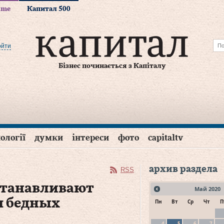
time
Капитал 500
ойти
Бізнес починається з Капіталу
ології
думки
інтереси
фото
capitaltv
архив раздела
RSS
устанавливают
Май
2020
я бедных
Пн
Вт
Ср
Чт
П
4
5
6
7