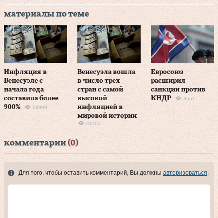
материалы по теме
Инфляция в
Венесуэла вошла
Евросоюз
Венесуэле с
в число трех
расширил
начала года
стран с самой
санкции против
составила более
высокой
КНДР
8551
900%
инфляцией в
29909
мировой истории
24162
комментарии
(0)
Для того, чтобы оставить комментарий, Вы должны
авторизоваться
.