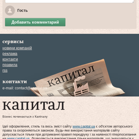
Гость
Добавить комментарий
сервисы
новини компаній
реклама
контакти
правила
rss
контакти
e-mail:
contact@capital.ua
Бізнес починається з Капіталу
Ідеї оформлення, стиль та весь зміст сайту
www.capital.ua
є об'єктом авторського
права та охороняються законом. Будь-яке використання матеріалів сайту
допускається тільки при дотриманні правил передруку і за наявності гіперпосилання
на
www.capital.ua
. Дозволяється використання тільки матеріалів, що знаходяться у