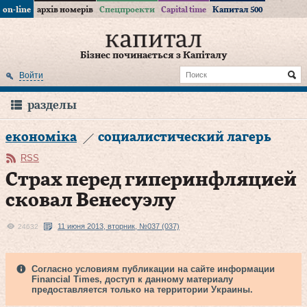
on-line
архів номерів
Спецпроекти
Capital time
Капитал 500
Бізнес починається з Капіталу
Войти
разделы
економіка
социалистический лагерь
RSS
Страх перед гиперинфляцией
сковал Венесуэлу
11 июня 2013, вторник, №037 (037)
24632
Согласно условиям публикации на сайте информации
Financial Times, доступ к данному материалу
предоставляется только на территории Украины.