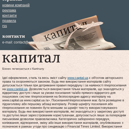
новини компаній
реклама
контакти
правила
rss
контакти
e-mail:
contact@capital.ua
Бізнес починається з Капіталу
Ідеї оформлення, стиль та весь зміст сайту
www.capital.ua
є об'єктом авторського
права та охороняються законом. Будь-яке використання матеріалів сайту
допускається тільки при дотриманні правил передруку і за наявності гіперпосилання
на
www.capital.ua
. Дозволяється використання тільки матеріалів, що знаходяться у
відкритому доступі і лише за умови посилання та/або прямого відкритого для
пошукових систем гіперпосилання на безпосередню адресу матеріалу на
www.capital.ua www.capital.ua /a>. Посилання/гіперпосилання має бути розміщене в
підзаголовку або першому абзаці матеріалу. Розмір шрифту посилання або
гіперпосилання не повинен бути меншим за шрифт тексту використовуваного
матеріалу. Будь-яке використання матеріалів, які знаходяться у закритому доступі
та доступні лише зареєстрованим користувачам, допускається лише за попереднім
письмовим дозволом правовласника. Категорично заборонено передрук,
копіювання, відтворення, зміну або інше використання матеріалів, опублікованих з
позначкою в рамках угоди про синдикацію з Financial Times Limited. Використання