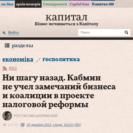
on-line
архів номерів
Спецпроекти
Capital time
Капитал 500
Бізнес починається з Капіталу
Войти
разделы
економіка
госполитика
RSS
Ни шагу назад. Кабмин
не учел замечаний бизнеса
и коалиции в проекте
налоговой реформы
РОСТИСЛАВ ШАПРАВСКИЙ
24 декабря 2014, среда, №214 (391)
101718