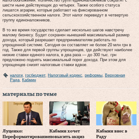
налогообложения. Количество групп единоналожников сократят с
шести ныне действующих до четырех. Также особого статуса
лишатся аграрии, которые работают на фиксированном
сельскохозяйственном налоге. Этот налог переведут в четвертую
группу единоналожников.
В то же время государство сделает не­сколь­ко шагов навстречу
малому бизнесу. Будет сохранен нынешний максимальный размер
дохода, который разрешает предпринимателям работать по
упрощенной системе. Сегодня он составляет не более 20 млн грн в
год. Также для первой группы упрощенцев, где действуют наиболее
низкие ставки единого налога, в два раза — до 300 тыс. грн
предложено поднять максимальный порог дохода. При этом для
упрощенцев снизят налоговые ставки вдвое.
налоги
,
госбюджет
,
Налоговый кодекс
,
реформы
,
Верховная
Рада
,
Кабмин
материалы по теме
Луценко:
Кабмин хочет
Кабмин внес в
Переформатирование
повысить акциз
Раду