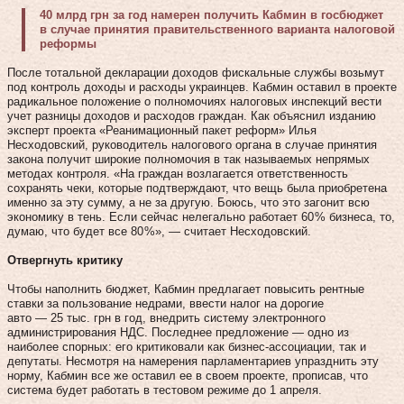
40 млрд грн за год намерен получить Кабмин в госбюджет
в случае принятия правительственного варианта налоговой
реформы
После тотальной декларации доходов фискальные службы возьмут
под контроль доходы и расходы украинцев. Кабмин оставил в проекте
радикальное положение о полномочиях налоговых инспекций вести
учет разницы доходов и расходов граждан. Как объяснил изданию
эксперт проекта «Реанимационный пакет реформ» Илья
Несходовский, руководитель налогового органа в случае принятия
закона получит широкие полномочия в так называемых непрямых
методах контроля. «На граждан возлагается ответственность
сохранять чеки, которые подтверждают, что вещь была приобретена
именно за эту сумму, а не за другую. Боюсь, что это загонит всю
экономику в тень. Если сейчас нелегально работает 60 % бизнеса, то,
думаю, что будет все 80 %», — считает Несходовский.
Отвергнуть критику
Чтобы наполнить бюджет, Кабмин предлагает повысить рентные
ставки за пользование недрами, ввести налог на дорогие
авто — 25 тыс. грн в год, внедрить систему электронного
администрирования НДС. Последнее предложение — одно из
наиболее спорных: его критиковали как бизнес-ассоциации, так и
депутаты. Несмотря на намерения парламентариев упразднить эту
норму, Кабмин все же оставил ее в своем проекте, прописав, что
система будет работать в тестовом режиме до 1 апреля.