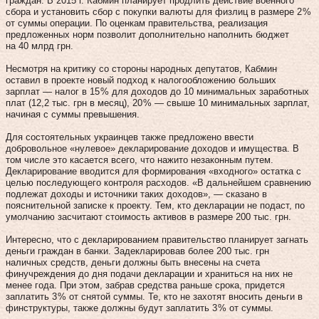
граждан. В 2015 г. Кабмин планирует продлить действие военного
сбора и установить сбор с покупки валюты для физлиц в размере 2 %
от суммы операции. По оценкам правительства, реализация
предложенных норм позволит дополнительно наполнить бюджет
на 40 млрд грн.
Несмотря на критику со стороны народных депутатов, Кабмин
оставил в проекте новый подход к налогообложению больших
зарплат — налог в 15 % для доходов до 10 минимальных заработных
плат (12,2 тыс. грн в месяц), 20 % — свыше 10 минимальных зарплат,
начиная с суммы превышения.
Для состоятельных украинцев также предложено ввести
добровольное «нулевое» декларирование доходов и имущества. В
том числе это касается всего, что нажито незаконным путем.
Декларирование вводится для формирования «входного» остатка с
целью последующего контроля расходов. «В дальнейшем сравнению
подлежат доходы и источники таких доходов», — сказано в
пояснительной записке к проекту. Тем, кто декларации не подаст, по
умолчанию засчитают стоимость активов в размере 200 тыс. грн.
Интересно, что с декларированием пра­ви­тельство планирует загнать
деньги граждан в банки. Задекларировав более 200 тыс. грн
наличных средств, деньги должны быть внесены на счета
финучреждения до дня подачи декларации и храниться на них не
менее года. При этом, забрав средства раньше срока, придется
заплатить 3 % от снятой суммы. Те, кто не захотят вносить деньги в
финструктуры, также должны будут заплатить 3 % от суммы.