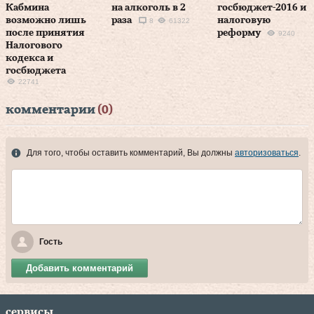
Кабмина
на алкоголь в 2
госбюджет-2016 и
возможно лишь
раза
налоговую
8
61322
после принятия
реформу
9240
Налогового
кодекса и
госбюджета
22741
комментарии
(0)
Для того, чтобы оставить комментарий, Вы должны
авторизоваться
.
Гость
Добавить комментарий
сервисы