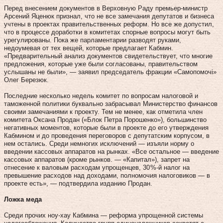
Перед внесением документов в Верхов­ную Раду премьер-министр
Арсений Яце­нюк признал, что не все замечания депутатов и бизнеса
учтены в проектах правительственных реформ. Но все же допустил,
что в процессе доработки в комитетах спорные вопросы могут быть
урегулированы. Пока же парламентарии разводят руками,
недоумевая от тех вещей, которые предлагает Кабмин.
«Предварительный анализ документов свидетельствует, что многие
предложения, которые уже были согласованы, правительством
услышаны не были», — заявил председатель фракции «Самопомочі»
Олег Березюк.
Последние несколько недель комитет по вопросам налоговой и
таможенной политики буквально забрасывал Министерство финансов
своими замечаниями к проекту. Тем не менее, как отметила член
комитета Оксана Продан («Блок Петра Порошенко»), большинство
негативных моментов, которые были в проекте до его утверждения
Кабмином и до проведения переговоров с депутатским корпусом, в
нем остались. Среди немногих исключений — изъяли норму о
введении кассовых аппаратов на рынках. «Все остальное — введение
кассовых аппаратов (кроме рынков. — «Капитал»), запрет на
отнесение к валовым расходам упрощенцев, 30 %-й налог на
превышение расходов над доходами, полномочия налоговиков — в
проекте есть», — подтвердила изданию Продан.
Ложка меда
Среди прочих ноу-хау Кабмина — реформа упрощенной системы