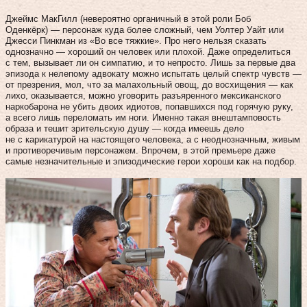
Джеймс МакГилл (невероятно органичный в этой роли Боб
Оденкёрк) — персонаж куда более сложный, чем Уолтер Уайт или
Джесси Пинкман из «Во все тяжкие». Про него нельзя сказать
однозначно — хороший он человек или плохой. Даже определиться
с тем, вызывает ли он симпатию, и то непросто. Лишь за первые два
эпизода к нелепому адвокату можно испытать целый спектр чувств —
от презрения, мол, что за малахольный овощ, до восхищения — как
лихо, оказывается, можно уговорить разъяренного мексиканского
наркобарона не убить двоих идиотов, попавшихся под горячую руку,
а всего лишь переломать им ноги. Именно такая внештамповость
образа и тешит зрительскую душу — когда имеешь дело
не с карикатурой на настоящего человека, а с неоднозначным, живым
и противоречивым персонажем. Впрочем, в этой премьере даже
самые незначительные и эпизодические герои хороши как на подбор.