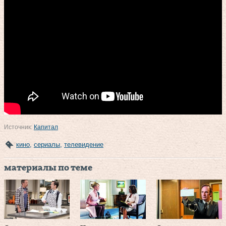
Источник:
Капитал
кино
,
сериалы
,
телевидение
материалы по теме