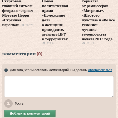
Стартовал
Новая
Сериалы
главный ситком
политическая
от режиссеров
февраля - сериал
драма
«Матрицы»,
Мэттью Перри
«Положение
«Шестого
«Странная
дел» —
чувства» и «Во все
парочка»
о женщине-
тяжкие» —
56076
президенте,
лучшие
агентше ЦРУ
телепроекты
и террористах
начала 2015 года
22234
21145
комментарии
(0)
Для того, чтобы оставить комментарий, Вы должны
авторизоваться
.
Гость
Добавить комментарий