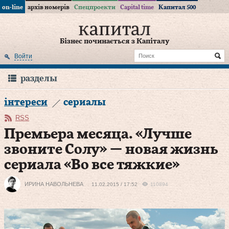
on-line
архів номерів
Спецпроекти
Capital time
Капитал 500
Бізнес починається з Капіталу
Войти
разделы
інтереси
сериалы
RSS
Премьера месяца. «Лучше
звоните Солу» — новая жизнь
сериала «Во все тяжкие»
ИРИНА НАВОЛЬНЕВА
11.02.2015 / 17:52
110894