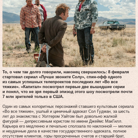
То, о чем так долго говорили, наконец свершилось: 8 февраля
стартовал сериал «Лучше звоните Солу», спин-офф одного
из самых успешных телепроектов последних лет «Во все
тяжкие». «Капитал» посмотрел первые две вышедшие серии
и понял, что не зря первый эпизод этого шоу посмотрели почти
7 млн зрителей только в США.
Один из самых колоритных персонажей ставшего культовым сериала
«Во все тяжкие», ушлый и циничный адвокат Сол Гудман, за шесть
лет до знакомства с Уолтером Уайтом был довольно жалкой
фигурой — депрессивным юристом по имени Джеймс МакГилл.
Карьера его медленно и печально сползала по наклонной — мелкие
и неудачные дела в качестве государственного адвоката, полное
отсутствие клиентов, горы просроченных счетов и старший брат,