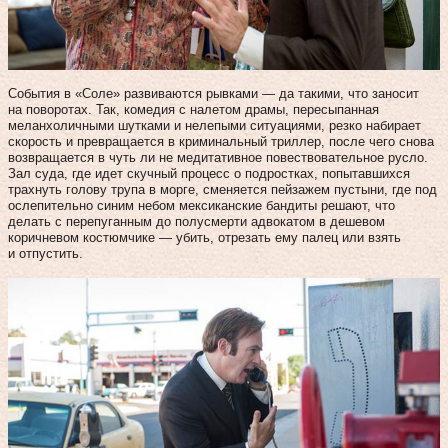
События в «Соле» развиваются рывками — да такими, что заносит
на поворотах. Так, комедия с налетом драмы, пересыпанная
меланхоличными шутками и нелепыми ситуациями, резко набирает
скорость и превращается в криминальный триллер, после чего снова
возвращается в чуть ли не медитативное повествовательное русло.
Зал суда, где идет скучный процесс о подростках, попытавшихся
трахнуть голову трупа в морге, сменяется пейзажем пустыни, где под
ослепительно синим небом мексиканские бандиты решают, что
делать с перепуганным до полусмерти адвокатом в дешевом
коричневом костюмчике — убить, отрезать ему палец или взять
и отпустить.