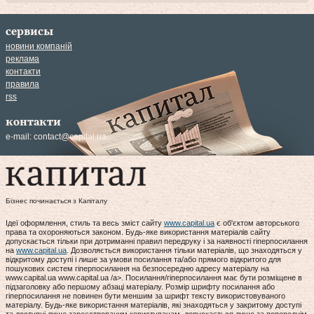
сервисы
новини компаній
реклама
контакти
правила
rss
контакти
e-mail:
contact@capital.ua
Бізнес починається з Капіталу
Ідеї оформлення, стиль та весь зміст сайту
www.capital.ua
є об'єктом авторського
права та охороняються законом. Будь-яке використання матеріалів сайту
допускається тільки при дотриманні правил передруку і за наявності гіперпосилання
на
www.capital.ua
. Дозволяється використання тільки матеріалів, що знаходяться у
відкритому доступі і лише за умови посилання та/або прямого відкритого для
пошукових систем гіперпосилання на безпосередню адресу матеріалу на
www.capital.ua www.capital.ua /a>. Посилання/гіперпосилання має бути розміщене в
підзаголовку або першому абзаці матеріалу. Розмір шрифту посилання або
гіперпосилання не повинен бути меншим за шрифт тексту використовуваного
матеріалу. Будь-яке використання матеріалів, які знаходяться у закритому доступі
та доступні лише зареєстрованим користувачам, допускається лише за попереднім