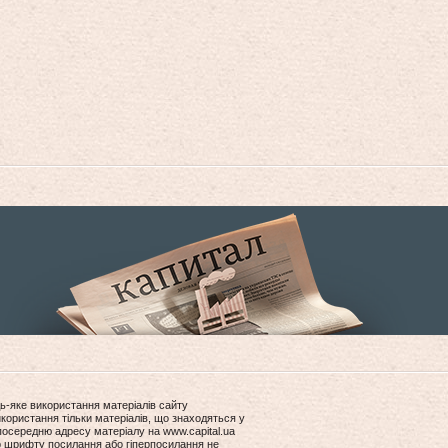
ь-яке використання матеріалів сайту
користання тільки матеріалів, що знаходяться у
посередню адресу матеріалу на www.capital.ua
ір шрифту посилання або гіперпосилання не