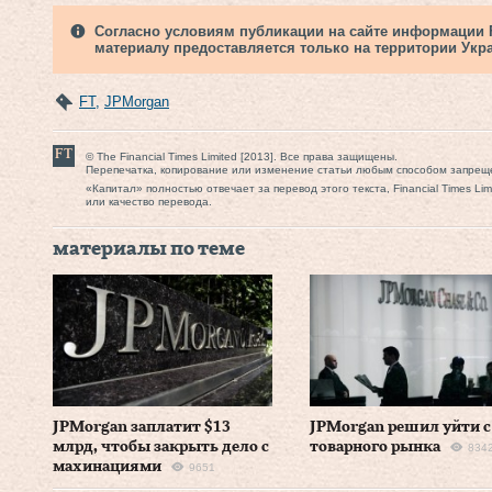
Согласно условиям публикации на сайте информации Fi
материалу предоставляется только на территории Укр
FT
,
JPMorgan
© The Financial Times Limited [2013]. Все права защищены.
Перепечатка, копирование или изменение статьи любым способом запрещ
«Капитал» полностью отвечает за перевод этого текста, Financial Times Li
или качество перевода.
материалы по теме
JPMorgan заплатит $13
JPMorgan решил уйти с
млрд, чтобы закрыть дело с
товарного рынка
834
махинациями
9651