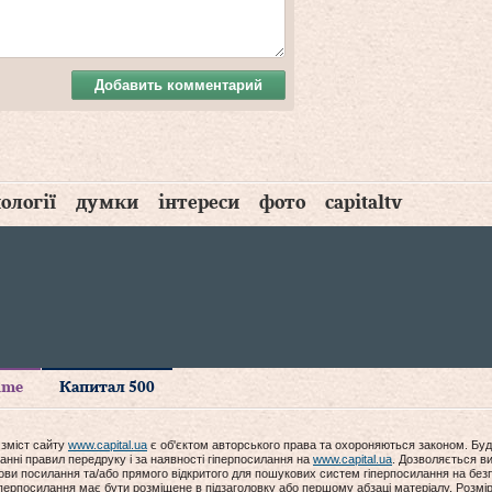
Добавить комментарий
ології
думки
інтереси
фото
capitaltv
time
Капитал 500
 зміст сайту
www.capital.ua
є об'єктом авторського права та охороняються законом. Буд
анні правил передруку і за наявності гіперпосилання на
www.capital.ua
. Дозволяється ви
мови посилання та/або прямого відкритого для пошукових систем гіперпосилання на без
гіперпосилання має бути розміщене в підзаголовку або першому абзаці матеріалу. Розм