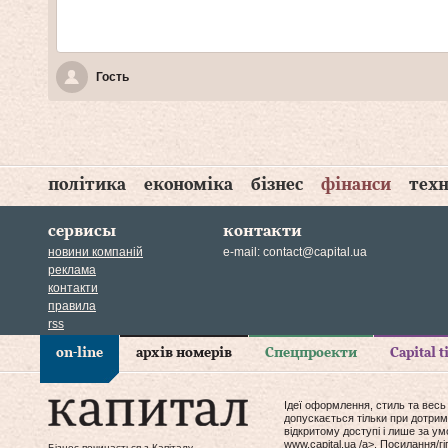
Гость
політика
економіка
бізнес
фінанси
техн
сервисы
контакти
новини компаній
e-mail:
contact@capital.ua
реклама
контакти
правила
rss
on-line
архів номерів
Спецпроекти
Capital 
Ідеї оформлення, стиль та весь
допускається тільки при дотрим
відкритому доступі і лише за у
www.capital.ua /a>. Посилання/
Бізнес починається з Капіталу