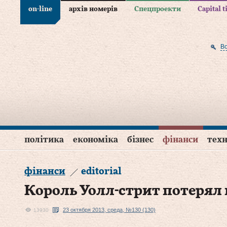
on-line
архів номерів
Спецпроекти
Capital 
В
політика
економіка
бізнес
фінанси
техн
фінанси
editorial
Король Уолл-стрит потерял
23 октября 2013, среда, №130 (130)
13930