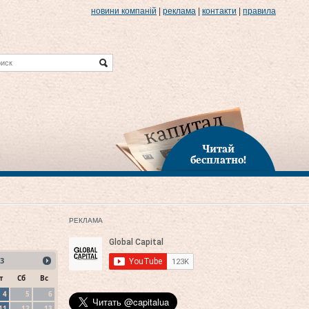
новини компаній
|
реклама
|
контакти
|
правила
Читай
бесплатно!
РЕКЛАМА
3
т
Сб
Вс
4
5
6
11
12
13