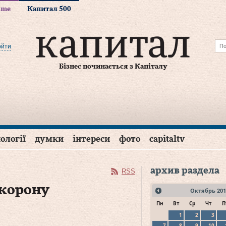
time
Капитал 500
ойти
Бізнес починається з Капіталу
ології
думки
інтереси
фото
capitaltv
архив раздела
RSS
 корону
Октябрь
201
Пн
Вт
Ср
Чт
П
1
2
3
7
8
9
10