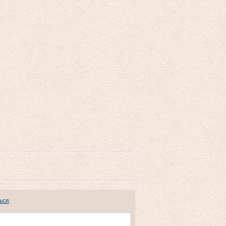
ься
.