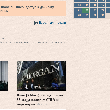
14
15
16
17
nancial Times, доступ к данному
21
22
23
24
аины.
28
29
30
31
Версия для печати
ены.
mited не несет какой-либо ответственности за точность
Банк JPMorgan предложил
$3 млрд властям США за
2
перемирие
8524