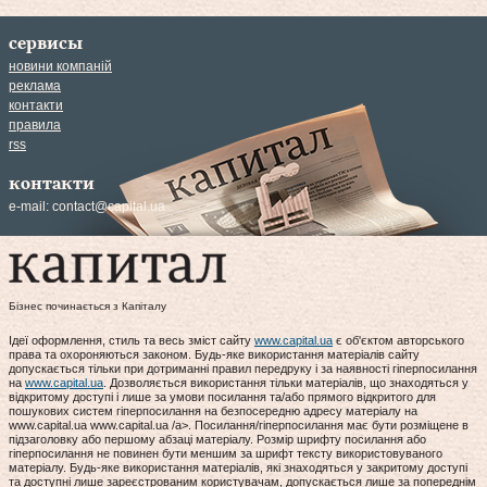
сервисы
новини компаній
реклама
контакти
правила
rss
контакти
e-mail:
contact@capital.ua
Бізнес починається з Капіталу
Ідеї оформлення, стиль та весь зміст сайту
www.capital.ua
є об'єктом авторського
права та охороняються законом. Будь-яке використання матеріалів сайту
допускається тільки при дотриманні правил передруку і за наявності гіперпосилання
на
www.capital.ua
. Дозволяється використання тільки матеріалів, що знаходяться у
відкритому доступі і лише за умови посилання та/або прямого відкритого для
пошукових систем гіперпосилання на безпосередню адресу матеріалу на
www.capital.ua www.capital.ua /a>. Посилання/гіперпосилання має бути розміщене в
підзаголовку або першому абзаці матеріалу. Розмір шрифту посилання або
гіперпосилання не повинен бути меншим за шрифт тексту використовуваного
матеріалу. Будь-яке використання матеріалів, які знаходяться у закритому доступі
та доступні лише зареєстрованим користувачам, допускається лише за попереднім