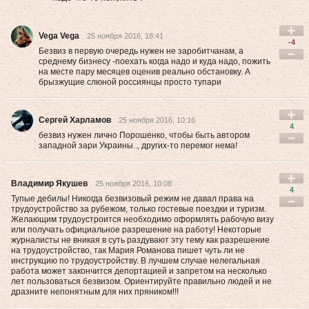
Vega Vega
25 ноября 2016, 18:41
-4
Безвиз в первую очередь нужен не заробитчанам, а
среднему бизнесу -поехать когда надо и куда надо, пожить
на месте пару месяцев оценив реально обстановку. А
брызжущие слюной россиянцы просто тупари
Сергей Харламов
25 ноября 2016, 10:16
4
безвиз нужен лично Порошенко, чтобы быть автором
западной зари Украины.., других-то перемог нема!
Владимир Якушев
25 ноября 2016, 10:08
4
Тупые дебилы! Никогда безвизовый режим не давал права на
трудоустройство за рубежом, только гостевые поездки и туризм.
Желающим трудоустроится необходимо оформлять рабочую визу
или получать официальное разрешение на работу! Некоторые
журналисты не вникая в суть раздувают эту тему как разрешение
на трудоустройство, так Мария Романова пишет чуть ли не
инструкцию по трудоустройству. В лучшем случае нелегальная
работа может закончится депортацией и запретом на несколько
лет пользоваться безвизом. Ориентируйте правильно людей и не
дразните непонятным для них пряником!!!