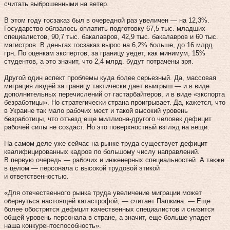
считать выброшенными на ветер.
В этом году госзаказ был в очередной раз увеличен — на 12,3%.
Государство обязалось оплатить подготовку 67,5 тыс. младших
специалистов, 90,7 тыс. бакалавров, 42,9 тыс. бакалавров и 60 тыс.
магистров. В деньгах госзаказ вырос на 6,2% больше, до 16 млрд.
грн. По оценкам экспертов, за границу уедет, как минимум, 15%
студентов, а это значит, что 2,4 млрд. будут потрачены зря.
Другой один аспект проблемы куда более серьезный. Да, массовая
миграция людей за границу тактически дает выигрыш — и в виде
дополнительных перечислений от гастарбайтеров, и в виде «экспорта
безработицы». Но стратегически страна проигрывает. Да, кажется, что
в Украине так мало рабочих мест и такой высокий уровень
безработицы, что отъезд еще миллиона-другого человек дефицит
рабочей силы не создаст. Но это поверхностный взгляд на вещи.
На самом деле уже сейчас на рынке труда существует дефицит
квалифицированных кадров по большому числу направлений.
В первую очередь — рабочих и инженерных специальностей. А также
в целом — персонала с высокой трудовой этикой
и ответственностью.
«Для отечественного рынка труда увеличение миграции может
обернуться настоящей катастрофой, — считает Пашкина. — Еще
более обострится дефицит качественных специалистов и снизится
общей уровень персонала в стране, а значит, еще больше упадет
наша конкурентоспособность».