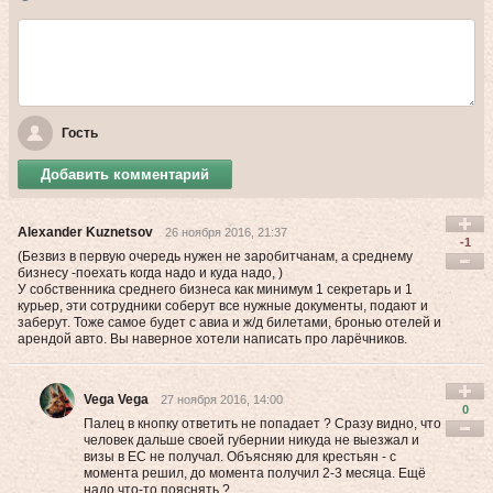
Гость
Добавить комментарий
Alexander Kuznetsov
26 ноября 2016, 21:37
-1
(Безвиз в первую очередь нужен не заробитчанам, а среднему
бизнесу -поехать когда надо и куда надо, )
У собственника среднего бизнеса как минимум 1 секретарь и 1
курьер, эти сотрудники соберут все нужные документы, подают и
заберут. Тоже самое будет с авиа и ж/д билетами, бронью отелей и
арендой авто. Вы наверное хотели написать про ларёчников.
Vega Vega
27 ноября 2016, 14:00
0
Палец в кнопку ответить не попадает ? Сразу видно, что
человек дальше своей губернии никуда не выезжал и
визы в ЕС не получал. Объясняю для крестьян - с
момента решил, до момента получил 2-3 месяца. Ещё
надо что-то пояснять ?