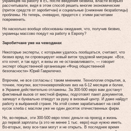
украинцев на работу в ЕС после введения безвиза, власти всерьез
рассчитывали, видя в этом способ решить многие экономические
(приток средств от заробитчан) и социальные (снижение безработицы)
проблемы. Но теперь, очевидно, придется с этими расчетами
повременить.
Но насколько вообще обоснованы ожидания, что, получив безвиз,
украинцы массово поедут на работу в Европу?
Заробитчане уже на чемоданах
Некоторые эксперты, с которыми удалось пообщаться, считают, что
безвиз вряд ли спровоцирует новый виток трудовой миграции. «Все,
кто хочет, и так едут, и визы их не останавливают», — говорит
эксперт общественной организации «Фонд общественной
безопасности» Юрий Гаврилечко.
Впрочем, не все согласны с таким мнением. Технологии открытия, а,
точнее, покупки, восточноевропейских виз на 6-12 месяцев и более,
в Украине действительно отлажены. За 300-500 евро вам достанут
фиктивный вызов от местной фирмы, подготовят пакет документов,
запишут и буквально отведут за руку в визовый центр. И даже найдут
работу в выбранной стране. На этой схеме зарабатывают на свой
кусок хлеба с маслом уже не один десяток отечественных фирм.
Но, во-первых, эти 300-500 евро плюс деньги на проезд и жизнь
до первой зарплаты (а это не менее 1 тыс. евро) еще нужно иметь.
Во-вторых, визу все-таки могут и не открыть. В последнее время