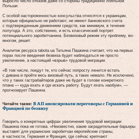
выросло число отказов даже со стороны традиционно лояльной
Польши.
С особой настороженностью консульства относятся к украинцам,
которые официально не работают, не имеют банковского счета
с подтвержденным движением средств, как минимум, в течение
полугода. А это, собственно, и есть классический портрет
потенциального заробитчанина. Безвизовый режим эту проблему, во-
многом, решит.
Аналитик ресурса rabota.ua Татьяна Пашкина считает, что на первых
порах после введения безвиза будет наблюдаться не просто
увеличение, а настоящий «взрыв» трудовой миграции.
«В том числе, поедут те, кто сейчас попросту ленится встать
с дивана и пройти весь визовый путь, а таких немало. Не исключено,
что у таких гастрабайтеров даже не будет в голове конкретного
плана — куда ехать и где искать работу. Будут ехать наобум», —
прогнозирует Пашкина.
Читайте также:
В АП анонсировали переговоры с Германией и
Францией по безвизу
Говорить о конкретных цифрах увеличения трудовой миграции
Пашкина пока не готова. «Неизвестно, какие заградительные барьеры
выставят для украинских заробитчан европейские страны,
в частности, Германия и Франция, где сейчас крепчают