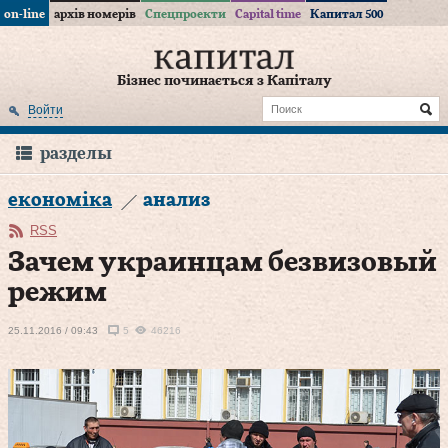
on-line
архів номерів
Спецпроекти
Capital time
Капитал 500
Бізнес починається з Капіталу
Войти
разделы
економіка
анализ
RSS
Зачем украинцам безвизовый
режим
25.11.2016 / 09:43
5
46216