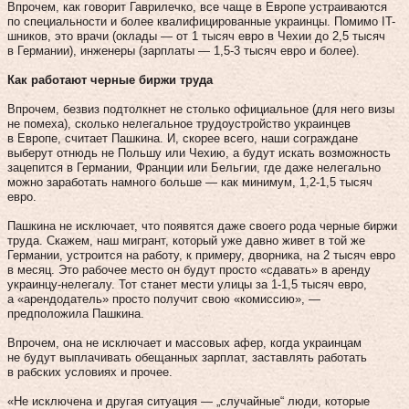
Впрочем, как говорит Гаврилечко, все чаще в Европе устраиваются
по специальности и более квалифицированные украинцы. Помимо IT-
шников, это врачи (оклады — от 1 тысяч евро в Чехии до 2,5 тысяч
в Германии), инженеры (зарплаты — 1,5-3 тысяч евро и более).
Как работают черные биржи труда
Впрочем, безвиз подтолкнет не столько официальное (для него визы
не помеха), сколько нелегальное трудоустройство украинцев
в Европе, считает Пашкина. И, скорее всего, наши сограждане
выберут отнюдь не Польшу или Чехию, а будут искать возможность
зацепится в Германии, Франции или Бельгии, где даже нелегально
можно заработать намного больше — как минимум, 1,2-1,5 тысяч
евро.
Пашкина не исключает, что появятся даже своего рода черные биржи
труда. Скажем, наш мигрант, который уже давно живет в той же
Германии, устроится на работу, к примеру, дворника, на 2 тысяч евро
в месяц. Это рабочее место он будут просто «сдавать» в аренду
украинцу-нелегалу. Тот станет мести улицы за 1-1,5 тысяч евро,
а «арендодатель» просто получит свою «комиссию», —
предположила Пашкина.
Впрочем, она не исключает и массовых афер, когда украинцам
не будут выплачивать обещанных зарплат, заставлять работать
в рабских условиях и прочее.
«Не исключена и другая ситуация — „случайные“ люди, которые