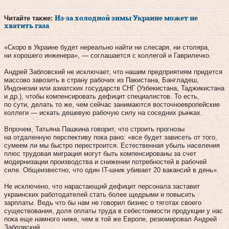
Читайте также:
Из-за холодной зимы Украине может не
хватить газа
«Скоро в Украине будет нереально найти ни слесаря, ни столяра,
ни хорошего инженера», — соглашается с коллегой и Гаврилечко.
Андрей Забловский не исключает, что нашим предприятиям придется
массово завозить в страну рабочих из Пакистана, Бангладеш,
Индонезии или азиатских государств СНГ (Узбекистана, Таджикистана
и др.), чтобы компенсировать дефицит специалистов. То есть,
по сути, делать то же, чем сейчас занимаются восточноевропейские
коллеги — искать дешевую рабочую силу на соседних рынках.
Впрочем, Татьяна Пашкина говорит, что строить прогнозы
на отдаленную перспективу пока рано: «все будет зависеть от того,
сумеем ли мы быстро перестроится. Естественная убыль населения
плюс трудовая миграция могут быть компенсированы за счет
модернизации производства и снижении потребностей в рабочей
силе. Общеизвестно, что один IT-шник убивает 20 вакансий в день».
Не исключено, что нарастающий дефицит персонала заставит
украинских работодателей стать более щедрыми и повысить
зарплаты. Ведь что бы нам не говорил бизнес о тяготах своего
существования, доля оплаты труда в себестоимости продукции у нас
пока еще намного ниже, чем в той же Европе, резюмировал Андрей
Забловский.