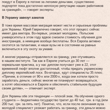
поедут в Европу в погоне за легкими деньгами, существенно
подпортят пока достаточно неплохую репутацию наших работников
за границей», — говорят эксперты.
В Украину завезут азиатов
В тоже время массовая миграция может нести и серьезные проблемы
для Украины. Юрий Гаврилечко говорит, что этот процесс сейчас
имеет два вектора. Во-первых, уезжает молодежь. Польские
университеты в этом году вдвое снизили стоимость обучения для
иностранцев, а немецкие вообще бесплатны. Вся Европа активно
охотится за талантами, и наши вузы не в состоянии на равных
включиться в эту охоту за умами.
А многие украинцы отправляются за границу, уже отучившись
в нашем институте. Так как в Европе учиться до 30 лет —
нормальная практика, а у нас диплом получают уже в 22, этот
временной люфт вполне достаточный, чтобы придать украинскому
диплому европейский лоск. Во-вторых, едут специалисты 35 плюс.
«Причем, в отличие от 90-х или 2000-х, когда они хотели просто
заработать деньги, сейчас многие не планируют возвращаться,
а хотят обосноваться в Европе и обеспечить стабильное будущее
своим детям», — отмечает эксперт.
Для Украины обе эти тенденции — плохой знак. На обучение одного
студента — бюджетника государство тратит до 40 тыс. грн. в год (или
200 тыс. грн. за пять лет). Понятно, что, если после окончания вуза
молодой специалист уезжает работать за границу, эти деньги можно