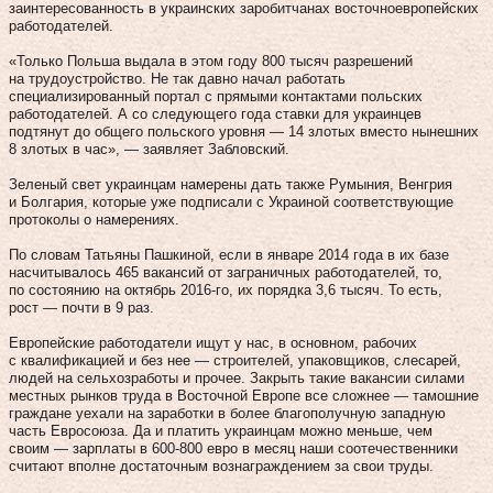
заинтересованность в украинских заробитчанах восточноевропейских
работодателей.
«Только Польша выдала в этом году 800 тысяч разрешений
на трудоустройство. Не так давно начал работать
специализированный портал с прямыми контактами польских
работодателей. А со следующего года ставки для украинцев
подтянут до общего польского уровня — 14 злотых вместо нынешних
8 злотых в час», — заявляет Забловский.
Зеленый свет украинцам намерены дать также Румыния, Венгрия
и Болгария, которые уже подписали с Украиной соответствующие
протоколы о намерениях.
По словам Татьяны Пашкиной, если в январе 2014 года в их базе
насчитывалось 465 вакансий от заграничных работодателей, то,
по состоянию на октябрь 2016-го, их порядка 3,6 тысяч. То есть,
рост — почти в 9 раз.
Европейские работодатели ищут у нас, в основном, рабочих
с квалификацией и без нее — строителей, упаковщиков, слесарей,
людей на сельхозработы и прочее. Закрыть такие вакансии силами
местных рынков труда в Восточной Европе все сложнее — тамошние
граждане уехали на заработки в более благополучную западную
часть Евросоюза. Да и платить украинцам можно меньше, чем
своим — зарплаты в 600-800 евро в месяц наши соотечественники
считают вполне достаточным вознаграждением за свои труды.