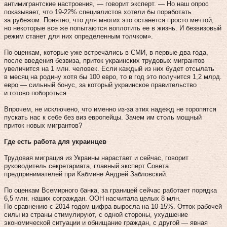
антимигрантские настроения, — говорит эксперт. — Но наш опрос
показывает, что 19-22% специалистов хотели бы поработать
за рубежом. Понятно, что для многих это останется просто мечтой,
но некоторые все же попытаются воплотить ее в жизнь. И безвизовый
режим станет для них определенным толчком».
По оценкам, которые уже встречались в СМИ, в первые два года,
после введения безвиза, приток украинских трудовых мигрантов
увеличится на 1 млн. человек. Если каждый из них будет отсылать
в месяц на родину хотя бы 100 евро, то в год это получится 1,2 млрд.
евро — сильный бонус, за который украинское правительство
и готово побороться.
Впрочем, не исключено, что именно из-за этих надежд не торопятся
пускать нас к себе без виз европейцы. Зачем им столь мощный
приток новых мигрантов?
Где есть работа для украинцев
Трудовая миграция из Украины нарастает и сейчас, говорит
руководитель секретариата, главный эксперт Совета
предпринимателей при Кабмине Андрей Забловский.
По оценкам Всемирного банка, за границей сейчас работает порядка
6,5 млн. наших сограждан. ООН насчитала целых 8 млн.
По сравнению с 2014 годом цифра выросла на 10-15%. Отток рабочей
силы из страны стимулируют, с одной стороны, ухудшение
экономической ситуации и обнищание граждан, с другой — явная