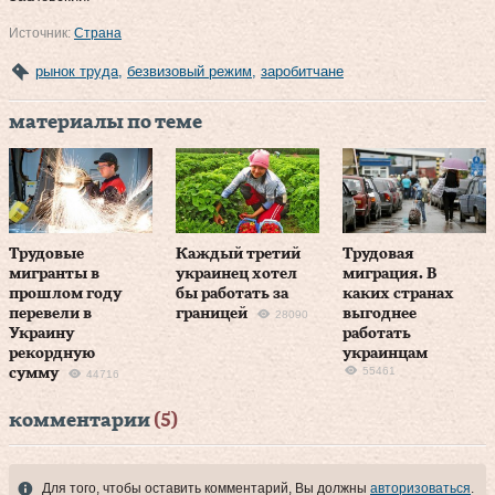
Источник:
Страна
рынок труда
,
безвизовый режим
,
заробитчане
материалы по теме
Трудовые
Каждый третий
Трудовая
мигранты в
украинец хотел
миграция. В
прошлом году
бы работать за
каких странах
перевели в
границей
выгоднее
28090
Украину
работать
рекордную
украинцам
55461
сумму
44716
комментарии
(5)
Для того, чтобы оставить комментарий, Вы должны
авторизоваться
.