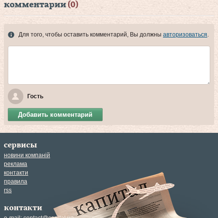
комментарии
(0)
Для того, чтобы оставить комментарий, Вы должны
авторизоваться
.
Гость
Добавить комментарий
сервисы
новини компаній
реклама
контакти
правила
rss
контакти