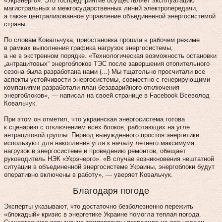
«Укрэнерго». Это госпредприятие осуществляет эксплуатацию
магистральных и межгосударственных линий электропередачи,
а также централизованное управление объединенной энергосистемой
страны.
По словам Ковальчука, приостановка прошла в рабочем режиме
в рамках выполнения графика нагрузок энергосистемы,
а не в экстренном порядке. «Технологическая возможность остановки
„антрацитовых“ энергоблоков ТЭС после завершения отопительного
сезона была разработана нами (...) Мы тщательно просчитали все
аспекты устойчивости энергосистемы, совместно с генерирующими
компаниями разработали план безаварийного отключения
энергоблоков», — написал на своей странице в Facebook Всеволод
Ковальчук.
При этом он отметил, что украинская энергосистема готова
к сценарию с отключением всех блоков, работающих на угле
антрацитовой группы. Период вынужденного простоя энергетики
используют для накопления угля к началу летнего максимума
нагрузок в энергосистеме и проведению ремонтов, обещает
руководитель НЭК «Укрэнерго». «В случае возникновения нештатной
ситуации в объединенной энергосистеме Украины, энергоблоки будут
оперативно включены в работу», — уверяет Ковальчук.
Благодаря погоде
Эксперты указывают, что достаточно безболезненно пережить
«блокадый» кризис в энергетике Украине помогла теплая погода.