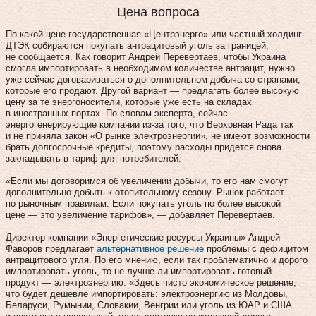
Цена вопроса
По какой цене государственная «Центрэнерго» или частный холдинг
ДТЭК собираются покупать антрацитовый уголь за границей,
не сообщается. Как говорит Андрей Перевертаев, чтобы Украина
смогла импортировать в необходимом количестве антрацит, нужно
уже сейчас договариваться о дополнительном добыча со странами,
которые его продают. Другой вариант — предлагать более высокую
цену за те энергоносители, которые уже есть на складах
в иностранных портах. По словам эксперта, сейчас
энергогенерирующие компании из-за того, что Верховная Рада так
и не приняла закон «О рынке электроэнергии», не имеют возможности
брать долгосрочные кредиты, поэтому расходы придется снова
закладывать в тариф для потребителей.
«Если мы договоримся об увеличении добычи, то его нам смогут
дополнительно добыть к отопительному сезону. Рынок работает
по рыночным правилам. Если покупать уголь по более высокой
цене — это увеличение тарифов», — добавляет Перевертаев.
Директор компании «Энергетические ресурсы Украины» Андрей
Фаворов предлагает
альтернативное решение
проблемы с дефицитом
антрацитового угля. По его мнению, если так проблематично и дорого
импортировать уголь, то не лучше ли импортировать готовый
продукт — электроэнергию. «Здесь чисто экономическое решение,
что будет дешевле импортировать: электроэнергию из Молдовы,
Беларуси, Румынии, Словакии, Венгрии или уголь из ЮАР и США