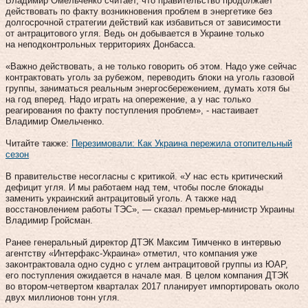
Владимир Омельченко считает, что правительство продолжает
действовать по факту возникновения проблем в энергетике без
долгосрочной стратегии действий как избавиться от зависимости
от антрацитового угля. Ведь он добывается в Украине только
на неподконтрольных территориях Донбасса.
«Важно действовать, а не только говорить об этом. Надо уже сейчас
контрактовать уголь за рубежом, переводить блоки на уголь газовой
группы, заниматься реальным энергосбережением, думать хотя бы
на год вперед. Надо играть на опережение, а у нас только
реагирования по факту поступления проблем», - настаивает
Владимир Омельченко.
Читайте также:
Перезимовали: Как Украина пережила отопительный
сезон
В правительстве несогласны с критикой. «У нас есть критический
дефицит угля. И мы работаем над тем, чтобы после блокады
заменить украинский антрацитовый уголь. А также над
восстановлением работы ТЭС», — сказал премьер-министр Украины
Владимир Гройсман.
Ранее генеральный директор ДТЭК Максим Тимченко в интервью
агентству «Интерфакс-Украина» отметил, что компания уже
законтрактовала одно судно с углем антрацитовой группы из ЮАР,
его поступления ожидается в начале мая. В целом компания ДТЭК
во втором-четвертом кварталах 2017 планирует импортировать около
двух миллионов тонн угля.