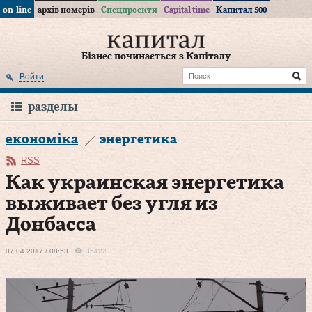
on-line
архів номерів
Спецпроекти
Capital time
Капитал 500
Бізнес починається з Капіталу
Войти
разделы
економіка
энергетика
RSS
Как украинская энергетика
выживает без угля из
Донбасса
07.04.2017 / 08:53
35422