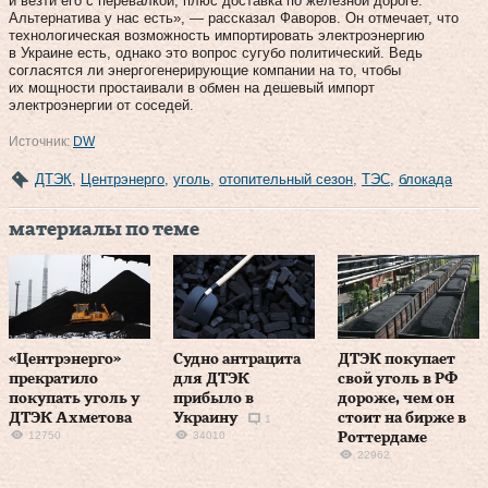
и везти его с перевалкой, плюс доставка по железной дороге.
Альтернатива у нас есть», — рассказал Фаворов. Он отмечает, что
технологическая возможность импортировать электроэнергию
в Украине есть, однако это вопрос сугубо политический. Ведь
согласятся ли энергогенерирующие компании на то, чтобы
их мощности простаивали в обмен на дешевый импорт
электроэнергии от соседей.
Источник:
DW
ДТЭК
,
Центрэнерго
,
уголь
,
отопительный сезон
,
ТЭС
,
блокада
материалы по теме
«Центрэнерго»
Судно антрацита
ДТЭК покупает
прекратило
для ДТЭК
свой уголь в РФ
покупать уголь у
прибыло в
дороже, чем он
ДТЭК Ахметова
Украину
стоит на бирже в
1
12750
34010
Роттердаме
22962