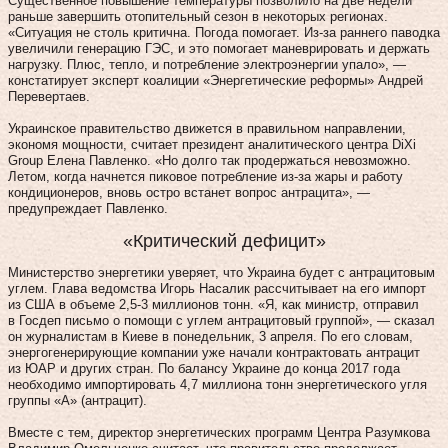
Существенное повышение температуры позволило на две недели
раньше завершить отопительный сезон в некоторых регионах.
«Ситуация не столь критична. Погода помогает. Из-за раннего паводка
увеличили генерацию ГЭС, и это помогает маневрировать и держать
нагрузку. Плюс, тепло, и потребление электроэнергии упало», —
констатирует эксперт коалиции «Энергетические реформы» Андрей
Перевертаев.
Украинское правительство движется в правильном направлении,
экономя мощности, считает президент аналитического центра DiXi
Group Елена Павленко. «Но долго так продержаться невозможно.
Летом, когда начнется пиковое потребление из-за жары и работу
кондиционеров, вновь остро встанет вопрос антрацита», —
предупреждает Павленко.
«Критический дефицит»
Министерство энергетики уверяет, что Украина будет с антрацитовым
углем. Глава ведомства Игорь Насалик рассчитывает на его импорт
из США в объеме 2,5-3 миллионов тонн. «Я, как министр, отправил
в Госдеп письмо о помощи с углем антрацитовый группой», — сказал
он журналистам в Киеве в понедельник, 3 апреля. По его словам,
энергогенерирующие компании уже начали контрактовать антрацит
из ЮАР и других стран. По балансу Украине до конца 2017 года
необходимо импортировать 4,7 миллиона тонн энергетического угля
группы «А» (антрацит).
Вместе с тем, директор энергетических программ Центра Разумкова