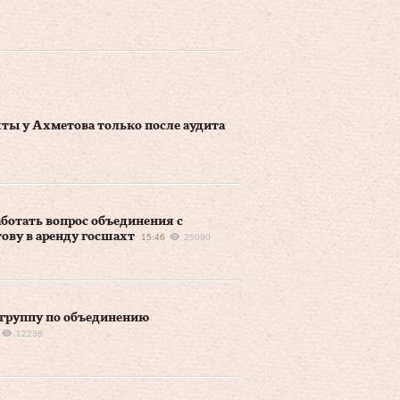
хты у Ахметова только после аудита
ботать вопрос объединения с
ову в аренду госшахт
15:46
25090
 группу по объединению
12238