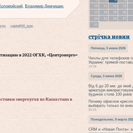
10
11
12
13
Коломойский
,
Владимир Демчишин
,
17
18
19
20
24
25
26
27
31
екты
capital500_type
стрічка новин
Пятница, 5 июня 2026
тизацию в 2022 ОГХК, «Центрэнерго»
Чехлы для телефонов о
Украине: прямой постав
19:36
Среда, 3 июня 2026
Від 6 до 20 мм: де який
арматури використовува
будинок стояв 100 років
ставки энергоугля из Казахстана в
Почему офисное кресло
выбирать только по вне
20:25
Понедельник, 9 марта 20
CRM и «Новая Почта»: к