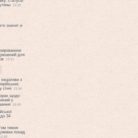
вку, статусы
рутины
13:15
это значит и
изированное
 решений для
ов
15:51
ініціативи з
лерійських
 січні
15:34
ворах щодо
нений у
ішення
15:05
ійської
 до 34
гом тижня
домівки понад
13:35