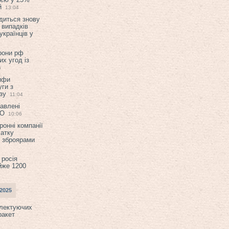
й
13:04
диться знову
 випадків
українців у
орони рф
их угод із
6
ифи
ги з
зу
11:04
авлені
ТО
10:06
ронні компанії
атку
и зброярами
 росія
йже 1200
2025
плектуючих
ракет