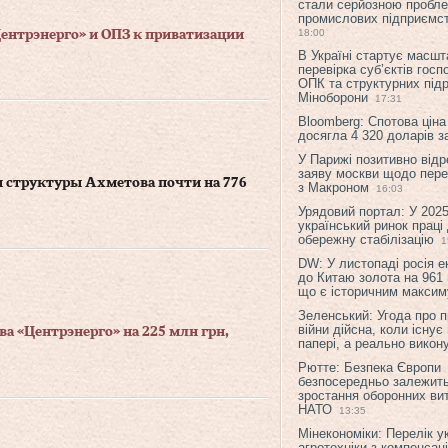
стали серйозною пробл
промислових підприємст
18:00
Центрэнерго» и ОПЗ к приватизации
В Україні стартує масшт
перевірка суб’єктів гос
ОПК та структурних підр
Міноборони
17:31
Bloomberg: Спотова ціна
досягла 4 320 доларів з
У Парижі позитивно відр
заяву москви щодо перег
структуры Ахметова почти на 776
з Макроном
16:03
Урядовий портал: У 2025
український ринок праці
обережну стабілізацію
1
DW: У листопаді росія 
до Китаю золота на 961 
що є історичним макси
Зеленський: Угода про 
війни дійсна, коли існує
а «Центрэнерго» на 225 млн грн,
папері, а реально викон
Рютте: Безпека Європи
безпосередньо залежить
зростання оборонних вит
НАТО
13:35
Мінекономіки: Перелік у
агротехніки з компенсац