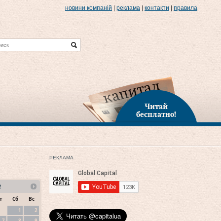
новини компаній
|
реклама
|
контакти
|
правила
Читай
бесплатно!
РЕКЛАМА
2
т
Сб
Вс
1
2
7
8
9