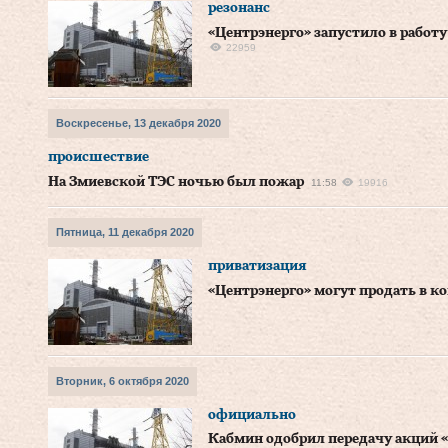
резонанс
«Центрэнерго» запустило в работу 
22959
Воскресенье, 13 декабря 2020
происшествие
На Змиевской ТЭС ночью был пожар
11:58
19916
Пятница, 11 декабря 2020
приватизация
«Центрэнерго» могут продать в ко
Вторник, 6 октября 2020
официально
Кабмин одобрил передачу акций 