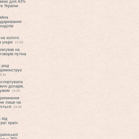
емою для 43%
в України
абна
подарювання
озділів
 на золото
а унцію
17:02
еагував на
оворів путіна
 році
 демонструє
5:34
експортувала
млн доларів,
мумом
15:05
припинення
 не лише на
ується
14:06
 від
рат країн
країнської
ією у 25%