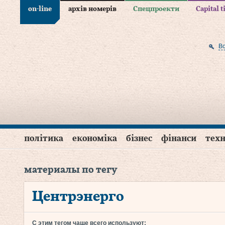
on-line
архів номерів
Спецпроекти
Capital 
В
політика
економіка
бізнес
фінанси
техн
материалы по тегу
Центрэнерго
С этим тегом чаще всего используют: