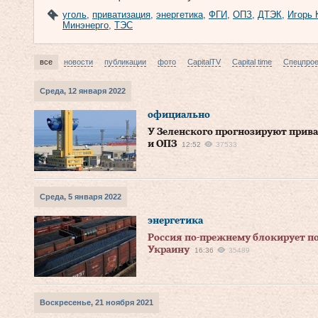
уголь
,
приватизация
,
энергетика
,
ФГИ
,
ОПЗ
,
ДТЭК
,
Игорь 
Минэнерго
,
ТЭС
все
новости
публикации
фото
CapitalTV
Capital time
Спецпро
Среда, 12 января 2022
официально
У Зеленского прогнозируют прива
и ОПЗ
12:52
37533
Среда, 5 января 2022
энергетика
Россия по-прежнему блокирует по
Украину
16:36
35489
Воскресенье, 21 ноября 2021