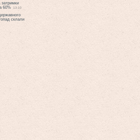
а затримки
на 60%
13:10
 державного
топад склали