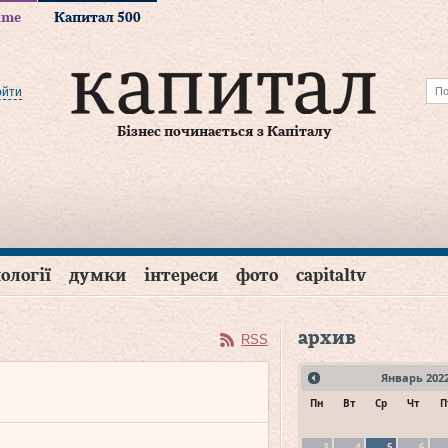
time
Капитал 500
ойти
Бізнес починається з Капіталу
ології
думки
інтереси
фото
capitaltv
архив
RSS
Январь
202
Пн
Вт
Ср
Чт
П
3
4
5
6