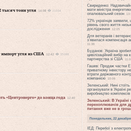
Свириденко: Надзвичай
мати міністра енергетик
2 тысяч тонн угля
14:08
21034
опалювальний сезон
13
72% українців заявили,
рівень свого життя низьк
дослідження
12:05
Для ветеранів і ветерано
з’явилася компенсація а
11:36
Буданов: Україна зроби
т импорт угля из США
12:42
35398
цивілізаційний вибір на 
партнерства зі США
11:0
Гашев: Продаж частки 
приватному інвестору н
втрати державного конт
компанією
10:06
Зеленський: Нині стоїть
організувати в Україні р
виробництво комплексі
ь «Центрэнерго» до конца года
12:40
Зеленський: В Україні
перехоплювачів для др
питання вже не в грош
Понедельник, 22 декабря
ІЕД: Перебої з електро