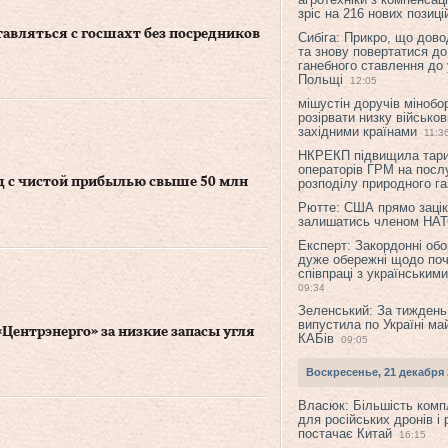
зріс на 216 нових позиці
тавляться с госшахт без посредников
Сибіга: Прикро, що дово
та знову повертатися до
ганебного ставлення до 
Польщі
12:05
мішустін доручів міноб
розірвати низку військов
західними країнами
11:3
НКРЕКП підвищила тар
операторів ГРМ на послу
од с чистой прибылью свыше 50 млн
розподілу природного га
Рютте: США прямо зацік
залишатись членом НА
Експерт: Закордонні обо
дуже обережні щодо поч
співпраці з українським
09:34
Зеленський: За тиждень
випустила по Україні ма
Центрэнерго» за низкие запасы угля
КАБів
09:05
Воскресенье, 21 декабря 
Власюк: Більшість ком
для російських дронів і 
постачає Китай
16:15