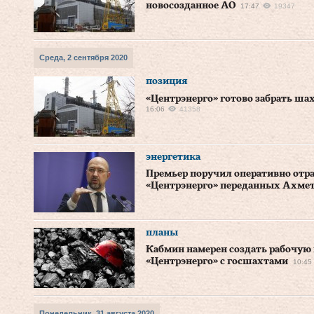
новосозданное АО
17:47
19347
Среда, 2 сентября 2020
позиция
«Центрэнерго» готово забрать ша
16:06
41358
энергетика
Премьер поручил оперативно отра
«Центрэнерго» переданных Ахмет
планы
Кабмин намерен создать рабочую
«Центрэнерго» с госшахтами
10:45
Понедельник, 31 августа 2020