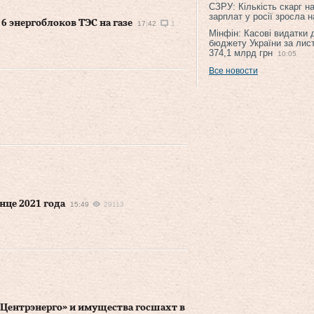
СЗРУ: Кількість скарг н
зарплат у росії зросла 
6 энергоблоков ТЭС на газе
17:42
1
Мінфін: Касові видатки
бюджету України за лис
374,1 млрд грн
10:05
Все новости
нце 2021 года
15:49
29113
«Центрэнерго» и имущества госшахт в