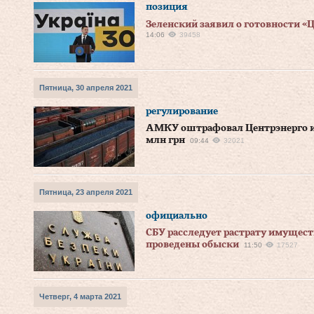
позиция
Зеленский заявил о готовности «
14:06
39458
Пятница, 30 апреля 2021
регулирование
АМКУ оштрафовал Центрэнерго и 
млн грн
09:44
32021
Пятница, 23 апреля 2021
официально
СБУ расследует растрату имуществ
проведены обыски
11:50
17527
Четверг, 4 марта 2021