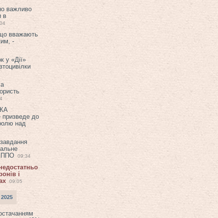
но важливо
и в
:04
 що вважають
им, -
к у «Дії»
втоцивілки
ла
користь
4
ЕКА
е призведе до
ролю над
 завдання
еальне
в ППО
09:34
 недостатньо
онів і
ах
09:05
 2025
постачанням