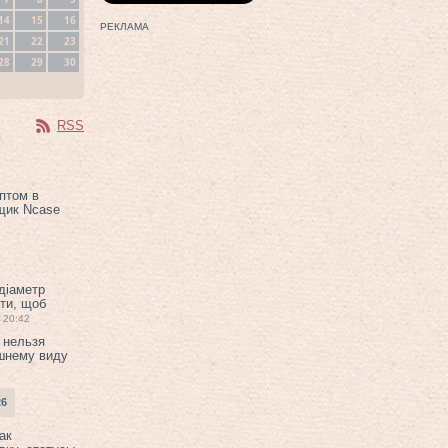
14
15
16
РЕКЛАМА
21
22
23
28
29
30
RSS
птом в
щик Ncase
 діаметр
ти, щоб
20:42
 нельзя
шнему виду
26
ак