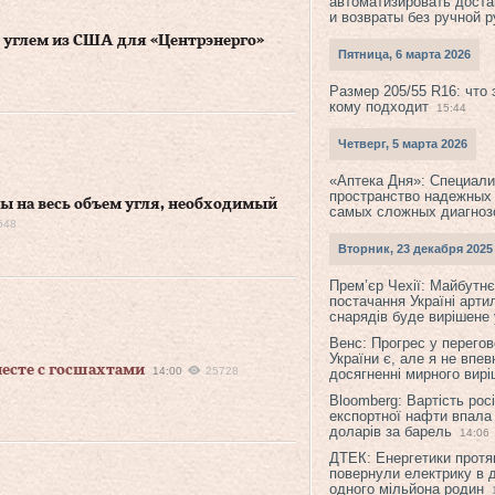
автоматизировать доста
и возвраты без ручной 
с углем из США для «Центрэнерго»
Пятница, 6 марта 2026
Размер 205/55 R16: что 
кому подходит
15:44
Четверг, 5 марта 2026
«Аптека Дня»: Специал
пространство надежных
ы на весь объем угля, необходимый
самых сложных диагноз
648
Вторник, 23 декабря 2025
Прем’єр Чехії: Майбутнє 
постачання Україні арти
снарядів буде вирішене у
Венс: Прогрес у перего
України є, але я не впев
есте с госшахтами
14:00
25728
досягненні мирного вир
Bloomberg: Вартість рос
експортної нафти впала
доларів за барель
14:06
ДТЕК: Енергетики протя
повернули електрику в 
одного мільйона родин