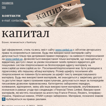
правила
rss
контакти
e-mail:
contact@capital.ua
Бізнес починається з Капіталу
Ідеї оформлення, стиль та весь зміст сайту
www.capital.ua
є об'єктом авторського
права та охороняються законом. Будь-яке використання матеріалів сайту
допускається тільки при дотриманні правил передруку і за наявності гіперпосилання
на
www.capital.ua
. Дозволяється використання тільки матеріалів, що знаходяться у
відкритому доступі і лише за умови посилання та/або прямого відкритого для
пошукових систем гіперпосилання на безпосередню адресу матеріалу на
www.capital.ua www.capital.ua /a>. Посилання/гіперпосилання має бути розміщене в
підзаголовку або першому абзаці матеріалу. Розмір шрифту посилання або
гіперпосилання не повинен бути меншим за шрифт тексту використовуваного
матеріалу. Будь-яке використання матеріалів, які знаходяться у закритому доступі
та доступні лише зареєстрованим користувачам, допускається лише за попереднім
письмовим дозволом правовласника. Категорично заборонено передрук,
копіювання, відтворення, зміну або інше використання матеріалів, опублікованих з
позначкою в рамках угоди про синдикацію з Financial Times Limited. Використання
матеріалів, які містять посилання на агентства France-Presse, Reuters, Інтерфакс-
Україна, Українські новини, УНІАН суворо заборонено. Матеріали, позначені знаком
публікуються на правах реклами.
Всі права захищені. © 2012 - 2023