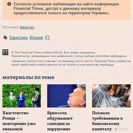
Согласно условиям публикации на сайте информации
Financial Times, доступ к данному материалу
предоставляется только на территории Украины.
Источник:
Капитал
Евросоюз
,
Италия
,
FT
© The Financial Times Limited [2013]. Все права защищены.
Перепечатка, копирование или изменение статьи любым способом запрещены.
«Капитал» полностью отвечает за перевод этого текста, Financial Times Limited не
несет какой-либо ответственности за точность или качество перевода.
материалы по теме
Хвастовство
Брюссель
Похвала
Ренци —
обдумывает
требованиям к
повторение уже
санкции за
банковскому
знакомой
нарушение
капиталу
33745