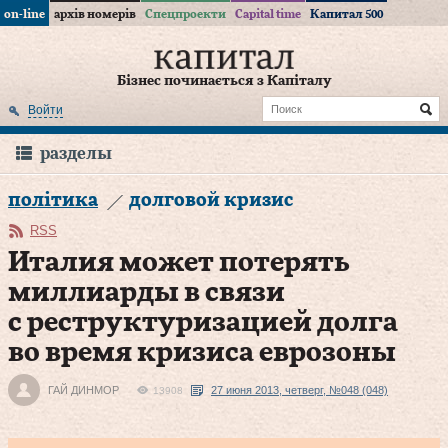
on-line
архів номерів
Спецпроекти
Capital time
Капитал 500
Бізнес починається з Капіталу
Войти
разделы
політика
долговой кризис
RSS
Италия может потерять
миллиарды в связи
с реструктуризацией долга
во время кризиса еврозоны
ГАЙ ДИНМОР
27 июня 2013, четверг, №048 (048)
13908