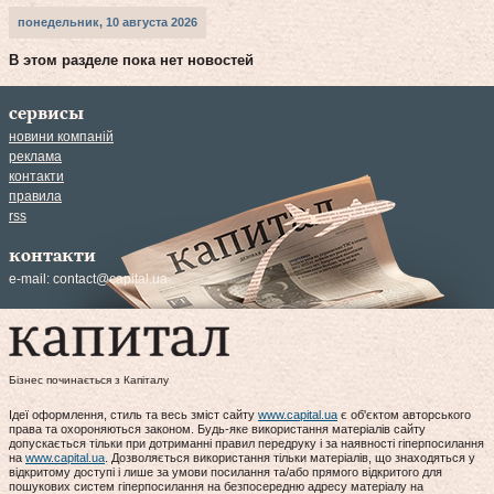
понедельник, 10 августа 2026
В этом разделе пока нет новостей
сервисы
новини компаній
реклама
контакти
правила
rss
контакти
e-mail:
contact@capital.ua
Бізнес починається з Капіталу
Ідеї оформлення, стиль та весь зміст сайту
www.capital.ua
є об'єктом авторського
права та охороняються законом. Будь-яке використання матеріалів сайту
допускається тільки при дотриманні правил передруку і за наявності гіперпосилання
на
www.capital.ua
. Дозволяється використання тільки матеріалів, що знаходяться у
відкритому доступі і лише за умови посилання та/або прямого відкритого для
пошукових систем гіперпосилання на безпосередню адресу матеріалу на