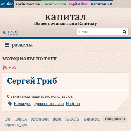
on-line
архів номерів
Спецпроекти
Capital time
Капитал 500
Бізнес починається з Капіталу
Войти
разделы
материалы по тегу
RSS
Сергей Гриб
С этим тегом чаще всего используют:
Беларусь
,
ядерное топливо
,
Нафтан
все
новости
публикации
фото
CapitalTV
Capital time
Спецпроекты
capital500_type