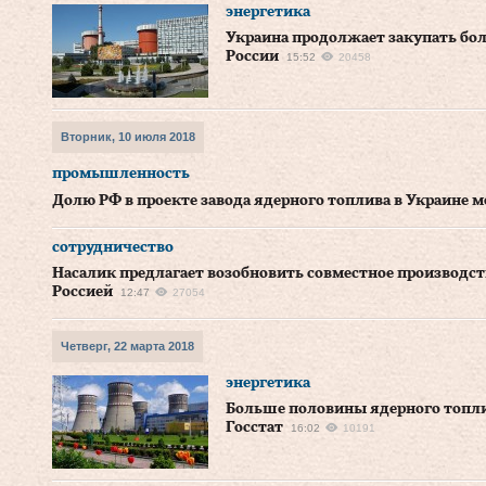
энергетика
Украина продолжает закупать бо
России
15:52
20458
Вторник, 10 июля 2018
промышленность
Долю РФ в проекте завода ядерного топлива в Украине
сотрудничество
Насалик предлагает возобновить совместное производст
Россией
12:47
27054
Четверг, 22 марта 2018
энергетика
Больше половины ядерного топлив
Госстат
16:02
10191