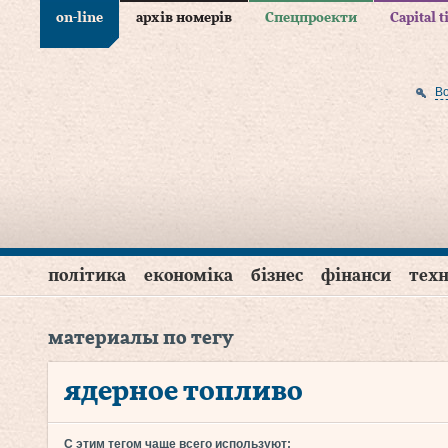
on-line
архів номерів
Спецпроекти
Capital 
В
політика
економіка
бізнес
фінанси
техн
материалы по тегу
ядерное топливо
С этим тегом чаще всего используют: