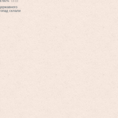
на 60%
13:10
 державного
топад склали