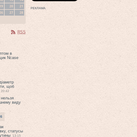
19
20
21
РЕКЛАМА
26
27
28
RSS
птом в
щик Ncase
 діаметр
ти, щоб
20:42
 нельзя
шнему виду
26
ак
вку, статусы
рутины
13:15