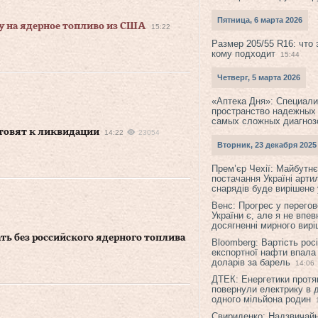
Пятница, 6 марта 2026
у на ядерное топливо из США
15:22
Размер 205/55 R16: что 
кому подходит
15:44
Четверг, 5 марта 2026
«Аптека Дня»: Специал
пространство надежных
самых сложных диагноз
отовят к ликвидации
14:22
23054
Вторник, 23 декабря 2025
Прем’єр Чехії: Майбутнє 
постачання Україні арти
снарядів буде вирішене у
Венс: Прогрес у перего
України є, але я не впев
досягненні мирного вир
ть без российского ядерного топлива
Bloomberg: Вартість рос
експортної нафти впала
доларів за барель
14:06
ДТЕК: Енергетики протя
повернули електрику в 
одного мільйона родин
Свириденко: Надзвичай