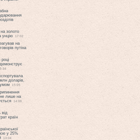
абна
подарювання
озділів
 на золото
а унцію
17:02
еагував на
оворів путіна
 році
 демонструє
5:34
експортувала
млн доларів,
мумом
15:05
припинення
 не лише на
ується
14:06
 від
рат країн
країнської
ією у 25%
й
13:04