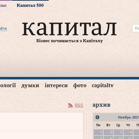
time
Капитал 500
ойти
Бізнес починається з Капіталу
ології
думки
інтереси
фото
capitaltv
архив
RSS
Ноябрь
202
Пн
Вт
Ср
Чт
П
1
2
3
4
8
9
10
11