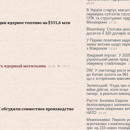
18:00
В Україні стартує масшт
перевірка суб’єктів гос
ОПК та структурних підр
Міноборони
ции ядерное топливо на $331,6 млн
17:31
Bloomberg: Спотова ціна
досягла 4 320 доларів з
У Парижі позитивно відр
заяву москви щодо перег
з Макроном
16:03
Урядовий портал: У 2025
український ринок праці
обережну стабілізацію
1
ить ядерный могильник
11:21
43673
DW: У листопаді росія 
до Китаю золота на 961 
що є історичним макси
Зеленський: Угода про 
війни дійсна, коли існує
папері, а реально викон
Рютте: Безпека Європи
безпосередньо залежить
зростання оборонних вит
 обсудили совместное производство
НАТО
13:35
Мінекономіки: Перелік у
агротехніки з компенсац
зріс на 216 нових позиці