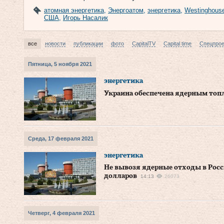
атомная энергетика
,
Энергоатом
,
энергетика
,
Westinghous
США
,
Игорь Насалик
все
новости
публикации
фото
CapitalTV
Capital time
Спецпро
Пятница, 5 ноября 2021
энергетика
Украина обеспечена ядерным топл
Среда, 17 февраля 2021
энергетика
Не вывозя ядерные отходы в Рос
долларов
14:13
26073
Четверг, 4 февраля 2021