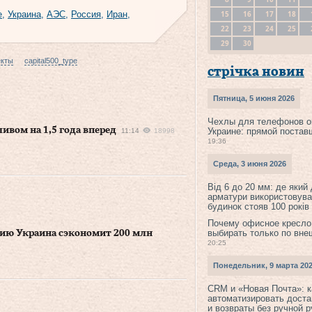
15
16
17
18
e
,
Украина
,
АЭС
,
Россия
,
Иран
,
22
23
24
25
29
30
екты
capital500_type
стрічка новин
Пятница, 5 июня 2026
Чехлы для телефонов о
ивом на 1,5 года вперед
Украине: прямой постав
11:14
18998
19:36
Среда, 3 июня 2026
Від 6 до 20 мм: де який
арматури використовува
будинок стояв 100 років
Почему офисное кресло
выбирать только по вне
сию Украина сэкономит 200 млн
20:25
Понедельник, 9 марта 20
CRM и «Новая Почта»: к
автоматизировать доста
и возвраты без ручной 