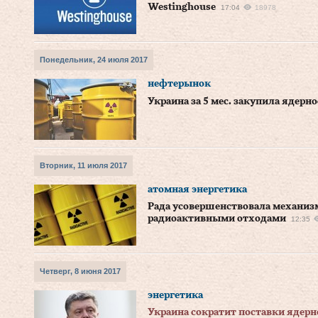
Westinghouse
17:04
18978
Понедельник, 24 июля 2017
нефтерынок
Украина за 5 мес. закупила ядерн
Вторник, 11 июля 2017
атомная энергетика
Рада усовершенствовала механиз
радиоактивными отходами
12:35
Четверг, 8 июня 2017
энергетика
Украина сократит поставки ядерног