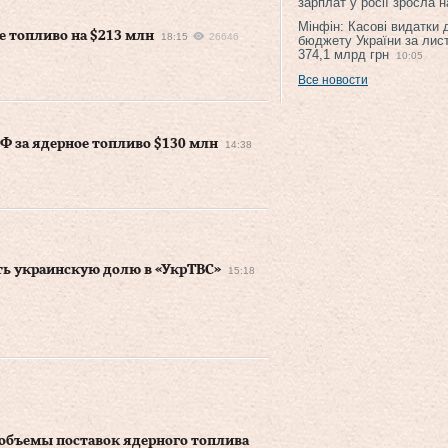
зарплат у росії зросла 
Мінфін: Касові видатки
ое топливо на $213 млн
18:15
26646
бюджету України за лис
374,1 млрд грн
10:05
Все новости
РФ за ядерное топливо $130 млн
14:38
ть украинскую долю в «УкрТВС»
15:18
объемы поставок ядерного топлива