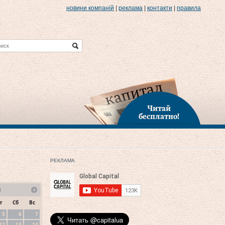
новини компаній
|
реклама
|
контакти
|
правила
Читай
бесплатно!
РЕКЛАМА
1
т
Сб
Вс
5
6
7
12
13
14