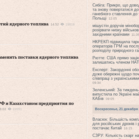
Сибіга: Прикро, що дово
та знову повертатися до
ганебного ставлення до 
Польщі
12:05
ртий ядерного топлива
14:52
19818
мішустін доручів міноб
розірвати низку військов
західними країнами
11:3
НКРЕКП підвищила тар
операторів ГРМ на послу
розподілу природного га
аменить поставки ядерного топлива
Рютте: США прямо зацік
залишатись членом НА
Експерт: Закордонні обо
дуже обережні щодо поч
співпраці з українським
09:34
Зеленський: За тиждень
випустила по Україні ма
КАБів
09:05
РФ и Казахстаном предприятия по
Воскресенье, 21 декабря 
6:02
22051
Власюк: Більшість ком
для російських дронів і 
постачає Китай
16:15
СЗРУ: Кількість скарг н