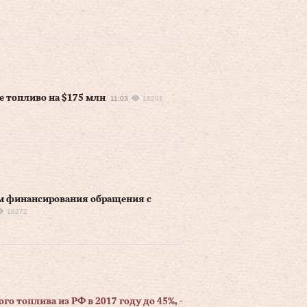
ое топливо на $175 млн
11:03
16201
м финансирования обращения с
16272
о топлива из РФ в 2017 году до 45%, -