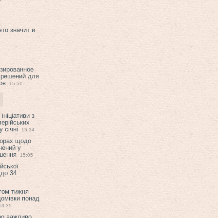
это значит и
изированное
 решений для
ов
15:51
ініціативи з
лерійських
 січні
15:34
ворах щодо
нений у
ішення
15:05
ійської
 до 34
гом тижня
домівки понад
13:35
но важливо