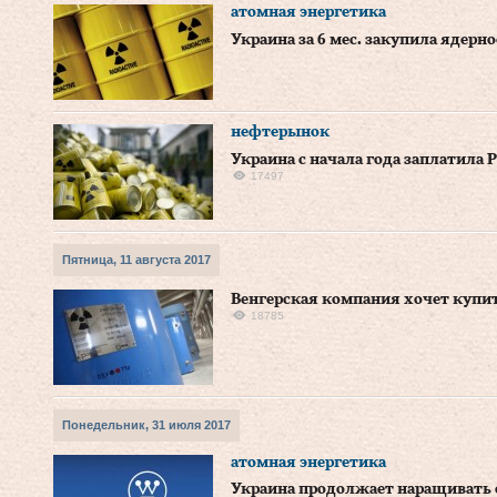
атомная энергетика
Украина за 6 мес. закупила ядерн
нефтерынок
Украина с начала года заплатила 
17497
Пятница, 11 августа 2017
Венгерская компания хочет купи
18785
Понедельник, 31 июля 2017
атомная энергетика
Украина продолжает наращивать 