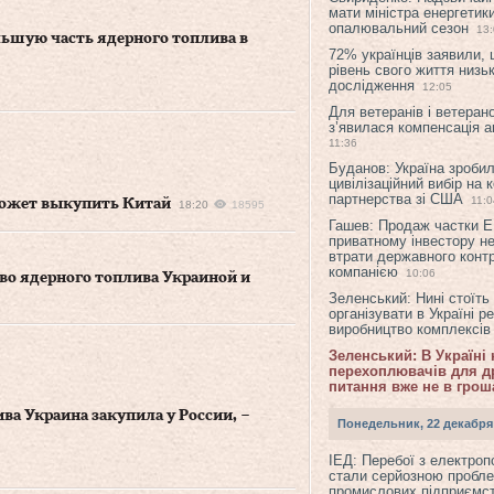
мати міністра енергетик
опалювальний сезон
13
льшую часть ядерного топлива в
72% українців заявили,
рівень свого життя низьк
дослідження
12:05
Для ветеранів і ветерано
з’явилася компенсація а
11:36
Буданов: Україна зроби
цивілізаційний вибір на 
партнерства зі США
11:0
 может выкупить Китай
18:20
18595
Гашев: Продаж частки 
приватному інвестору н
втрати державного конт
компанією
10:06
во ядерного топлива Украиной и
Зеленський: Нині стоїть
організувати в Україні р
виробництво комплексі
Зеленський: В Україні
перехоплювачів для др
питання вже не в грош
а Украина закупила у России, –
Понедельник, 22 декабря
ІЕД: Перебої з електро
стали серйозною пробл
промислових підприємст