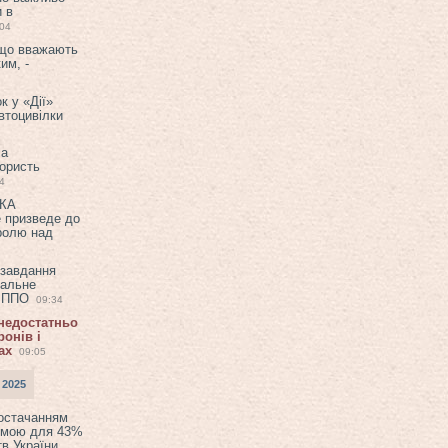
и в
:04
 що вважають
им, -
к у «Дії»
втоцивілки
ла
користь
4
ЕКА
е призведе до
ролю над
 завдання
еальне
в ППО
09:34
 недостатньо
онів і
ах
09:05
 2025
постачанням
емою для 43%
в України