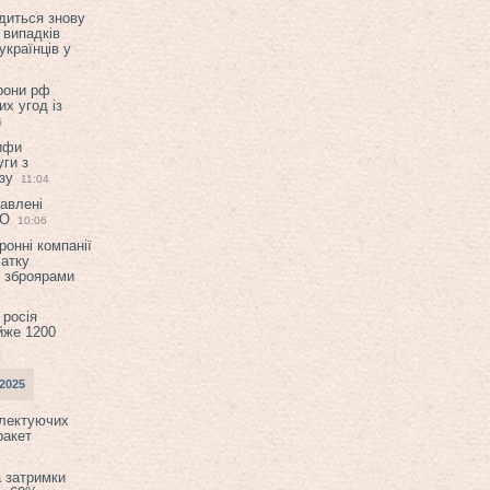
диться знову
 випадків
українців у
орони рф
их угод із
6
ифи
ги з
зу
11:04
авлені
ТО
10:06
ронні компанії
атку
и зброярами
 росія
йже 1200
2025
плектуючих
ракет
а затримки