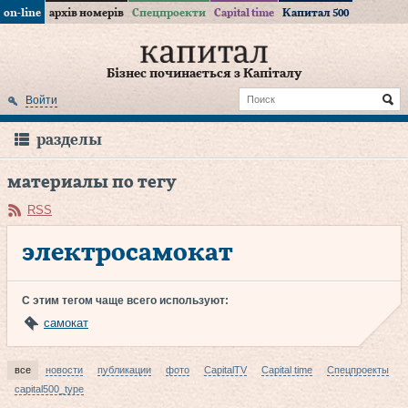
on-line
архів номерів
Спецпроекти
Capital time
Капитал 500
Бізнес починається з Капіталу
Войти
разделы
материалы по тегу
RSS
электросамокат
С этим тегом чаще всего используют:
самокат
все
новости
публикации
фото
CapitalTV
Capital time
Спецпроекты
capital500_type