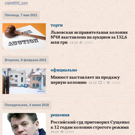
capital500_type
Пятница, 7 мая 2021
торги
Львовская исправительная колония
№48 выставлена на аукцион за 132,6
млн грн
13:10
25852
Вторник, 9 февраля 2021
официально
Минюст выставляет на продажу
первую колонию
14:10
1
24156
Понедельник, 4 июня 2018
решения
Российский суд приговорил Сущенко
к 12 годам колонии строгого режима
16:15
26899