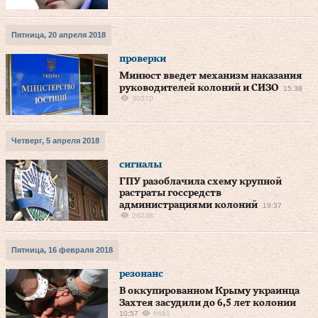
Пятница, 20 апреля 2018
проверки
Минюст введет механизм наказания
руководителей колоний и СИЗО
15:38
30370
Четверг, 5 апреля 2018
сигналы
ГПУ разоблачила схему крупной
растраты госсредств
администрациями колоний
19:37
26238
Пятница, 16 февраля 2018
резонанс
В оккупированном Крыму украинца
Захтея засудили до 6,5 лет колонии
10:57
6691