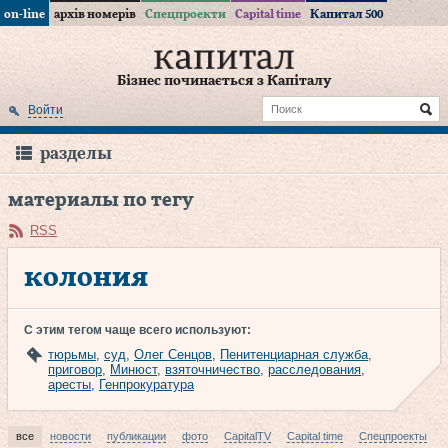
on-line
архів номерів
Спецпроекти
Capital time
Капитал 500
Бізнес починається з Капіталу
Войти
разделы
материалы по тегу
RSS
колония
С этим тегом чаще всего используют:
тюрьмы
,
суд
,
Олег Сенцов
,
Пенитенциарная служба
,
приговор
,
Минюст
,
взяточничество
,
расследования
,
аресты
,
Генпрокуратура
все
новости
публикации
фото
CapitalTV
Capital time
Спецпроекты