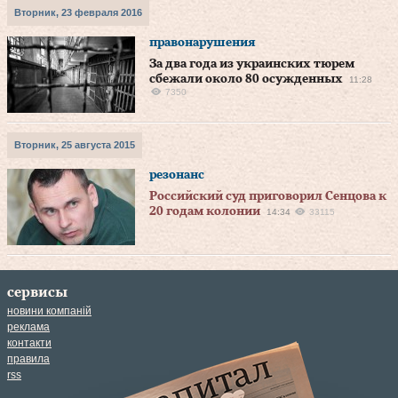
Вторник, 23 февраля 2016
правонарушения
За два года из украинских тюрем
сбежали около 80 осужденных
11:28
7350
Вторник, 25 августа 2015
резонанс
Российский суд приговорил Сенцова к
20 годам колонии
14:34
33115
сервисы
новини компаній
реклама
контакти
правила
rss