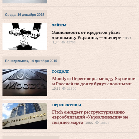
Среда, 16 декабря 2015
займы
Зависимость от кредитов убьет
экономику Украины, — эксперт
13:24
4
42706
Понедельник, 14 декабря 2015
госдолг
Moody’s: Переговоры между Украиной
и Россией по долгу будут сложными
15:37
21390
перспективы
Fitch ожидает реструктуризацию
еврооблигаций «Укрзализныци» не
позднее марта
15:07
16623