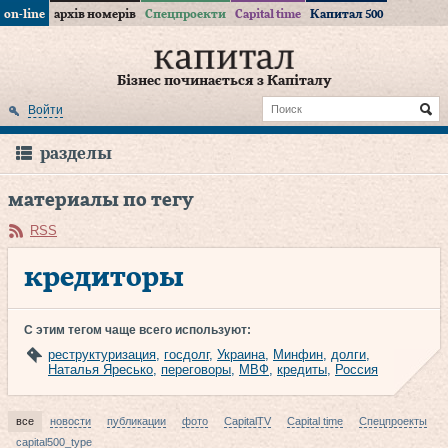
on-line
архів номерів
Спецпроекти
Capital time
Капитал 500
Бізнес починається з Капіталу
Войти
разделы
материалы по тегу
RSS
кредиторы
С этим тегом чаще всего используют:
реструктуризация
,
госдолг
,
Украина
,
Минфин
,
долги
,
Наталья Яресько
,
переговоры
,
МВФ
,
кредиты
,
Россия
все
новости
публикации
фото
CapitalTV
Capital time
Спецпроекты
capital500_type