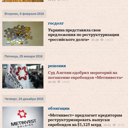
Вторник, 9 февраля 2016
госдолг
Украина представила свои
предложения по реструктуризации
«российского долга»
20:28
33835
Пятница, 29 января 2016
решения
Cуд Англии одобрил мораторий на
погашение евробондов «Метинвеста»
16:49
18061
Четверг, 24 декабря 2015
облигации
«Метинвест» предлагает кредиторам
реструктуризировать выпуски
евробондов на $1,125 млрд
19:31
7878