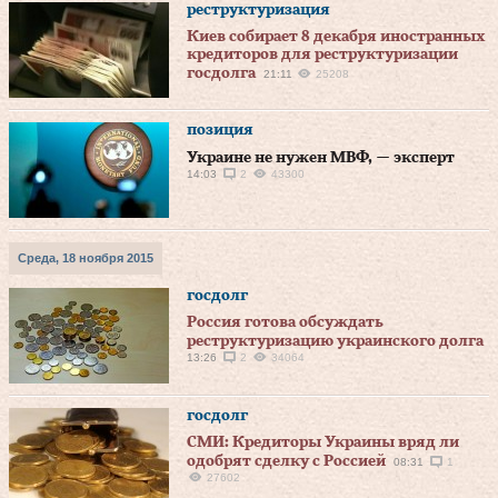
реструктуризация
Киев собирает 8 декабря иностранных
кредиторов для реструктуризации
госдолга
21:11
25208
позиция
Украине не нужен МВФ, — эксперт
14:03
2
43300
Среда, 18 ноября 2015
госдолг
Россия готова обсуждать
реструктуризацию украинского долга
13:26
2
34064
госдолг
СМИ: Кредиторы Украины вряд ли
одобрят сделку с Россией
08:31
1
27602