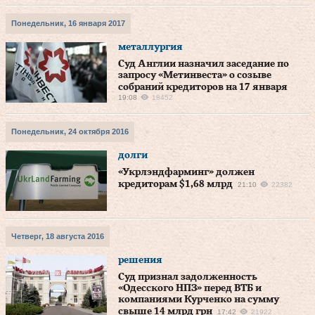
Понедельник, 16 января 2017
металлургия
Суд Англии назначил заседание по
запросу «Метинвеста» о созыве
собраний кредиторов на 17 января
19:08
18452
Понедельник, 24 октября 2016
долги
«Укрлэндфарминг» должен
кредиторам $1,68 млрд
21:10
22382
Четверг, 18 августа 2016
решения
Суд признал задолженность
«Одесского НПЗ» перед ВТБ и
компаниями Курченко на сумму
свыше 14 млрд грн
17:42
21922