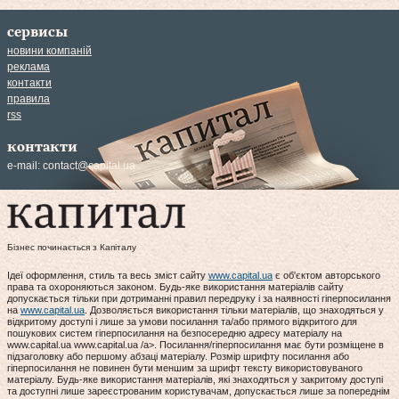
сервисы
новини компаній
реклама
контакти
правила
rss
контакти
e-mail:
contact@capital.ua
Бізнес починається з Капіталу
Ідеї оформлення, стиль та весь зміст сайту
www.capital.ua
є об'єктом авторського
права та охороняються законом. Будь-яке використання матеріалів сайту
допускається тільки при дотриманні правил передруку і за наявності гіперпосилання
на
www.capital.ua
. Дозволяється використання тільки матеріалів, що знаходяться у
відкритому доступі і лише за умови посилання та/або прямого відкритого для
пошукових систем гіперпосилання на безпосередню адресу матеріалу на
www.capital.ua www.capital.ua /a>. Посилання/гіперпосилання має бути розміщене в
підзаголовку або першому абзаці матеріалу. Розмір шрифту посилання або
гіперпосилання не повинен бути меншим за шрифт тексту використовуваного
матеріалу. Будь-яке використання матеріалів, які знаходяться у закритому доступі
та доступні лише зареєстрованим користувачам, допускається лише за попереднім