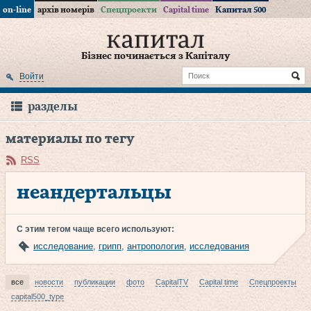
on-line
архів номерів
Спецпроекти
Capital time
Капитал 500
Бізнес починається з Капіталу
Войти
разделы
материалы по тегу
RSS
неандертальцы
С этим тегом чаще всего используют:
исследование
,
грипп
,
антропология
,
исследования
все
новости
публикации
фото
CapitalTV
Capital time
Спецпроекты
capital500_type