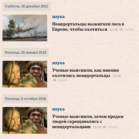
Суббота, 18 декабря 2021
наука
Неандертальцы выжигали леса в
Европе, чтобы охотиться
10:56
29368
Пятница, 25 января 2019
наука
Ученые выяснили, как именно
охотились неандертальцы
13:46
31685
Пятница, 5 октября 2018
наука
Ученые выяснили, зачем предки
людей скрещивались с
неандертальцами
13:18
56064