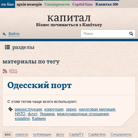
on-line
архів номерів
Спецпроекти
Capital time
Капитал 500
Бізнес починається з Капіталу
Войти
разделы
материалы по тегу
RSS
Одесский порт
С этим тегом чаще всего используют:
реконструкция
,
коррупция
,
зерно
,
налоговая милиция
,
НАТО
,
флот
,
Украина
,
международные отношения
,
корабли
,
Кабмин
все
новости
публикации
фото
CapitalTV
Capital time
Спецпроекты