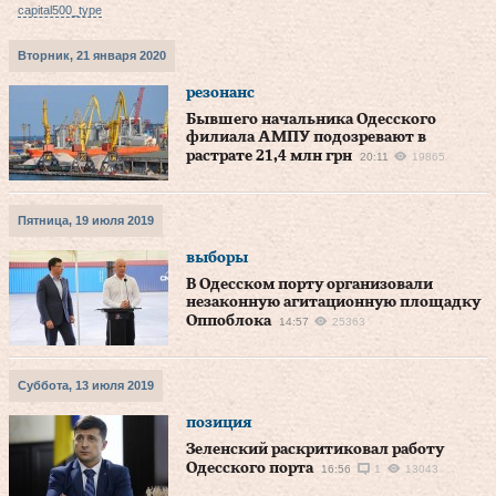
capital500_type
Вторник, 21 января 2020
резонанс
Бывшего начальника Одесского
филиала АМПУ подозревают в
растрате 21,4 млн грн
20:11
19865
Пятница, 19 июля 2019
выборы
В Одесском порту организовали
незаконную агитационную площадку
Оппоблока
14:57
25363
Суббота, 13 июля 2019
позиция
Зеленский раскритиковал работу
Одесского порта
16:56
1
13043