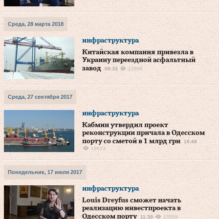
Среда, 28 марта 2018
инфраструктура
Китайская компания привезла в
Украину переездной асфальтный
завод
09:33
12898
Среда, 27 сентября 2017
инфраструктура
Кабмин утвердил проект
реконструкции причала в Одесском
порту со сметой в 1 млрд грн
16:48
19613
Понедельник, 17 июля 2017
инфраструктура
Louis Dreyfus сможет начать
реализацию инвестпроекта в
Одесском порту
11:39
15559