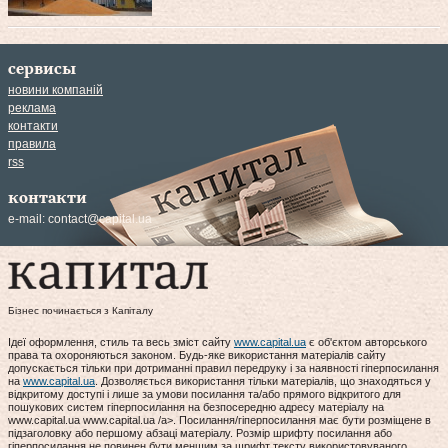
сервисы
новини компаній
реклама
контакти
правила
rss
контакти
e-mail:
contact@capital.ua
Бізнес починається з Капіталу
Ідеї оформлення, стиль та весь зміст сайту
www.capital.ua
є об'єктом авторського
права та охороняються законом. Будь-яке використання матеріалів сайту
допускається тільки при дотриманні правил передруку і за наявності гіперпосилання
на
www.capital.ua
. Дозволяється використання тільки матеріалів, що знаходяться у
відкритому доступі і лише за умови посилання та/або прямого відкритого для
пошукових систем гіперпосилання на безпосередню адресу матеріалу на
www.capital.ua www.capital.ua /a>. Посилання/гіперпосилання має бути розміщене в
підзаголовку або першому абзаці матеріалу. Розмір шрифту посилання або
гіперпосилання не повинен бути меншим за шрифт тексту використовуваного