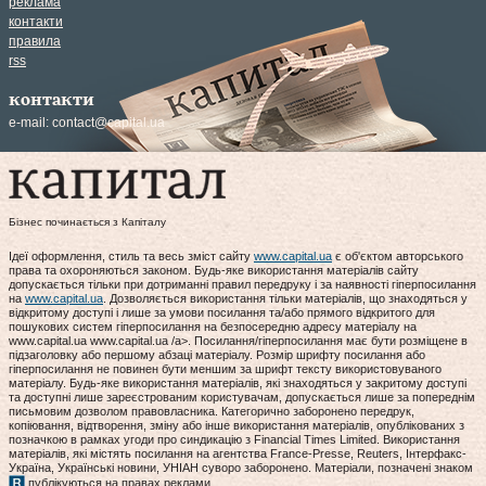
реклама
контакти
правила
rss
контакти
e-mail:
contact@capital.ua
Бізнес починається з Капіталу
Ідеї оформлення, стиль та весь зміст сайту
www.capital.ua
є об'єктом авторського
права та охороняються законом. Будь-яке використання матеріалів сайту
допускається тільки при дотриманні правил передруку і за наявності гіперпосилання
на
www.capital.ua
. Дозволяється використання тільки матеріалів, що знаходяться у
відкритому доступі і лише за умови посилання та/або прямого відкритого для
пошукових систем гіперпосилання на безпосередню адресу матеріалу на
www.capital.ua www.capital.ua /a>. Посилання/гіперпосилання має бути розміщене в
підзаголовку або першому абзаці матеріалу. Розмір шрифту посилання або
гіперпосилання не повинен бути меншим за шрифт тексту використовуваного
матеріалу. Будь-яке використання матеріалів, які знаходяться у закритому доступі
та доступні лише зареєстрованим користувачам, допускається лише за попереднім
письмовим дозволом правовласника. Категорично заборонено передрук,
копіювання, відтворення, зміну або інше використання матеріалів, опублікованих з
позначкою в рамках угоди про синдикацію з Financial Times Limited. Використання
матеріалів, які містять посилання на агентства France-Presse, Reuters, Інтерфакс-
Україна, Українські новини, УНІАН суворо заборонено. Матеріали, позначені знаком
публікуються на правах реклами.