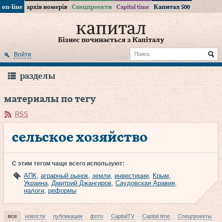
on-line
архів номерів
Спецпроекти
Capital time
Капитал 500
Бізнес починається з Капіталу
Войти
разделы
материалы по тегу
RSS
сельское хозяйство
С этим тегом чаще всего используют:
АПК
,
аграрный рынок
,
земли
,
инвестиции
,
Крым
,
Украина
,
Дмитрий Джангиров
,
Саудовская Аравия
,
налоги
,
реформы
все
новости
публикации
фото
CapitalTV
Capital time
Спецпроекты