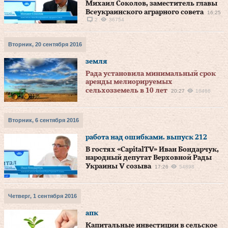
Михаил Соколов, заместитель главы
Всеукраинского аграрного совета
16:25
2
36754
Вторник, 20 сентября 2016
земля
Рада установила минимальный срок
аренды мелиорируемых
сельхозземель в 10 лет
20:27
16466
Вторник, 6 сентября 2016
работа над ошибками. выпуск 212
В гостях «CapitalTV» Иван Бондарчук,
народный депутат Верховной Рады
Украины V созыва
17:26
54898
Четверг, 1 сентября 2016
апк
Капитальные инвестиции в сельское