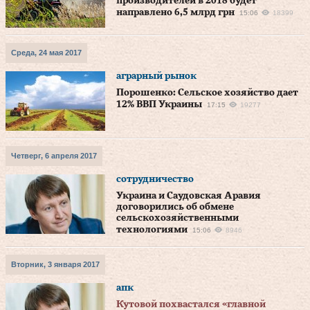
производителей в 2018 будет
направлено 6,5 млрд грн
15:06
18399
Среда, 24 мая 2017
аграрный рынок
Порошенко: Сельское хозяйство дает
12% ВВП Украины
17:15
19277
Четверг, 6 апреля 2017
сотрудничество
Украина и Саудовская Аравия
договорились об обмене
сельскохозяйственными
технологиями
15:06
8946
Вторник, 3 января 2017
апк
Кутовой похвастался «главной