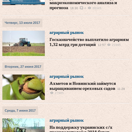
макроэкономического анализа и
прогноза
18:30
4
68345
Четверг, 13 июля 2017
аграрный рынок
Госказначейство выплатило аграриям
1,32 млрд грн дотаций
12:57
21995
Вторник, 27 июня 2017
аграрный рынок
Ахметов и Новинский займутся
выращиванием ореховых садов
11:28
27985
Среда, 7 июня 2017
аграрный рынок
На поддержку украинских с/х