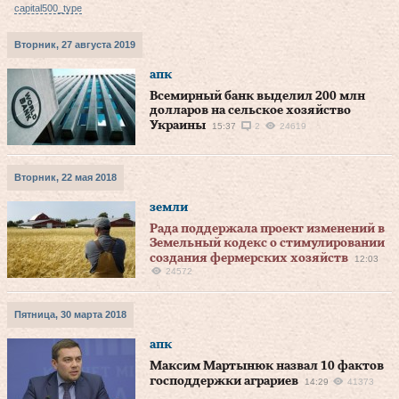
capital500_type
Вторник, 27 августа 2019
апк
Всемирный банк выделил 200 млн
долларов на сельское хозяйство
Украины
15:37
2
24619
Вторник, 22 мая 2018
земли
Рада поддержала проект изменений в
Земельный кодекс о стимулировании
создания фермерских хозяйств
12:03
24572
Пятница, 30 марта 2018
апк
Максим Мартынюк назвал 10 фактов
господдержки аграриев
14:29
41373