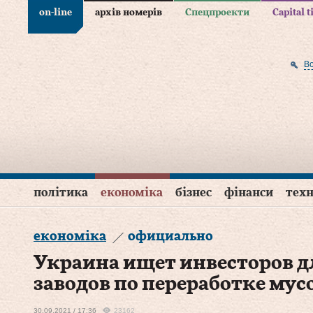
on-line
архів номерів
Спецпроекти
Capital 
В
політика
економіка
бізнес
фінанси
техн
економіка
официально
Украина ищет инвесторов д
заводов по переработке мус
30.09.2021 / 17:36
23162