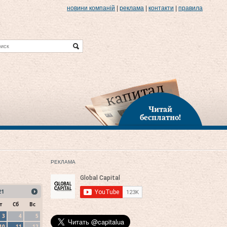
новини компаній
|
реклама
|
контакти
|
правила
Читай
бесплатно!
РЕКЛАМА
21
т
Сб
Вс
3
4
5
10
11
12