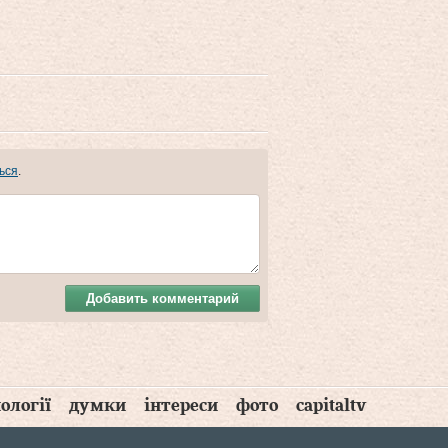
ься
.
Добавить комментарий
ології
думки
інтереси
фото
capitaltv