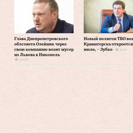
Глава Днепропетровского
Новый полигон ТБО во
облсовета Олейник через
Краматорска откроется
свою компанию возит мусор
июле, – Зубко
9163
из Львова в Никополь
21645