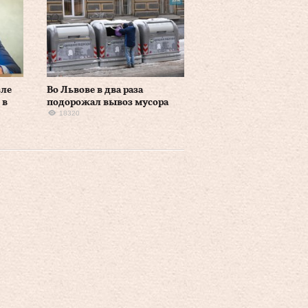
зле
Во Львове в два раза
 в
подорожал вывоз мусора
18320