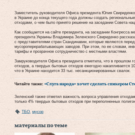
Заместитель руководителя Офиса президента Юлия Свириденко 
в Украине до конца текущего года должны создать региональн
отходами, о чем было принято решение на заседании Совета нац
Как сообщается на сайте президента, на заседании Конгресса м
президента Украины Владимира Зеленского Свириденко рассказа
с представителями стран Скандинавии, которые являются пере
мусороперерабатывающих заводов. При этом, по ее словам, ин
тарифы и прозрачное сотрудничество с местными властями.
Замруководителя Офиса президента отметила, что в прошлом го
отходов, а твердых бытовых отходов ежегодно накапливается 10
что в Украине находится 33 тыс. несанкционированных свалок.
Читайте также:
«Слуга народа» хочет сделать спикером С
Зеленский также отметил важность вопроса управления отходам
только 4% твердых бытовых отходов при переполненных полиго
ТБО
,
мусор
материалы по теме