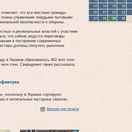
13
14
15
16
20
21
22
23
отмечает, что все местные громады
ые планы управления твердыми бытовыми
27
28
29
30
иональной безопасности и обороны.
естных и региональных властей с участием
ла, что сейчас ведутся переговоры
довыми в построении современных
весторы должны получить рыночные
ду в Украине образовалось 462 млн тонн
 млн тонн. Свириденко также рассказала,
тефанчука
и, поскольку в Украине сортируют
нах и нелегальных мусорных свалках.
Версия для печати