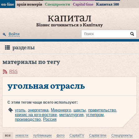
on-line
архів номерів
Спецпроекти
Capital time
Капитал 500
Бізнес починається з Капіталу
Войти
разделы
материалы по тегу
RSS
угольная отрасль
С этим тегом чаще всего используют:
уголь
,
энергетика
,
Минэнерго
,
шахты
,
правительство
,
кризис на юго-востоке
,
металлургия
,
углепром
,
производство
,
Россия
все
новости
публикации
фото
CapitalTV
Capital time
Спецпроекты