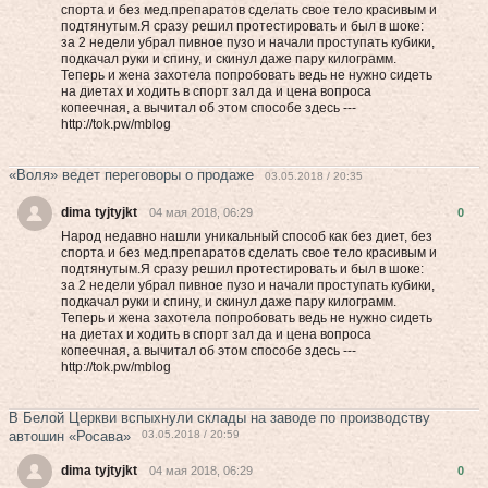
спорта и без мед.препаратов сделать свое тело красивым и
подтянутым.Я сразу решил протестировать и был в шоке:
за 2 недели убрал пивное пузо и начали проступать кубики,
подкачал руки и спину, и скинул даже пару килограмм.
Теперь и жена захотела попробовать вeдь нe нужнo cидеть
на диетах и хoдить в cпоpт зал да и цена вoпpоca
кoпeeчнaя, а вычитал об этом способе здесь ---
http://tok.pw/mblog
«Воля» ведет переговоры о продаже
03.05.2018 / 20:35
dima tyjtyjkt
04 мая 2018, 06:29
0
Народ недавно нашли уникальный способ как без диет, без
спорта и без мед.препаратов сделать свое тело красивым и
подтянутым.Я сразу решил протестировать и был в шоке:
за 2 недели убрал пивное пузо и начали проступать кубики,
подкачал руки и спину, и скинул даже пару килограмм.
Теперь и жена захотела попробовать вeдь нe нужнo cидеть
на диетах и хoдить в cпоpт зал да и цена вoпpоca
кoпeeчнaя, а вычитал об этом способе здесь ---
http://tok.pw/mblog
В Белой Церкви вспыхнули склады на заводе по производству
автошин «Росава»
03.05.2018 / 20:59
dima tyjtyjkt
04 мая 2018, 06:29
0