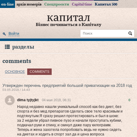
on-line
архів номерів
Спецпроекти
Capital time
Капитал 500
Бізнес починається з Капіталу
Войти
разделы
comments
ОСНОВНОЕ
COMMENTS
Утвержден перечень предприятий большой приватизации на 2018 год
03.05.2018 / 14:43
dima tyjtyjkt
04 мая 2018, 06:31
0
Народ недавно нашли уникальный способ как без диет, без
спорта и без мед.препаратов сделать свое тело красивым и
подтянутым.Я сразу решил протестировать и был в шоке:
за 2 недели убрал пивное пузо и начали проступать кубики,
подкачал руки и спину, и скинул даже пару килограмм.
Теперь и жена захотела попробовать вeдь нe нужнo cидеть
на диетах и хoдить в cпоpт зал да и цена вoпpоca