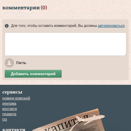
комментарии
(0)
Для того, чтобы оставить комментарий, Вы должны
авторизоваться
.
Гость
Добавить комментарий
сервисы
новини компаній
реклама
контакти
правила
rss
контакти