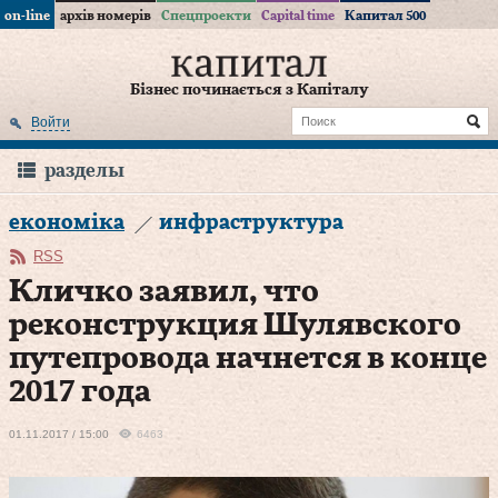
on-line
архів номерів
Спецпроекти
Capital time
Капитал 500
Бізнес починається з Капіталу
Войти
разделы
економіка
инфраструктура
RSS
Кличко заявил, что
реконструкция Шулявского
путепровода начнется в конце
2017 года
01.11.2017 / 15:00
6463