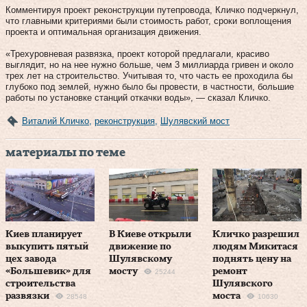
Комментируя проект реконструкции путепровода, Кличко подчеркнул,
что главными критериями были стоимость работ, сроки воплощения
проекта и оптимальная организация движения.
«Трехуровневая развязка, проект которой предлагали, красиво
выглядит, но на нее нужно больше, чем 3 миллиарда гривен и около
трех лет на строительство. Учитывая то, что часть ее проходила бы
глубоко под землей, нужно было бы провести, в частности, большие
работы по установке станций откачки воды», — сказал Кличко.
Виталий Кличко
,
реконструкция
,
Шулявский мост
материалы по теме
Киев планирует
В Киеве открыли
Кличко разрешил
выкупить пятый
движение по
людям Микитася
цех завода
Шулявскому
поднять цену на
«Большевик» для
мосту
ремонт
25244
строительства
Шулявского
развязки
моста
28548
10630