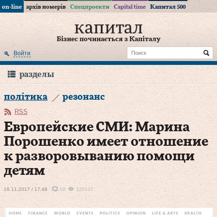
on-line
архів номерів
Спецпроекти
Capital time
Капитал 500
Бізнес починається з Капіталу
Войти
разделы
політика
резонанс
RSS
Европейские СМИ: Марина
Порошенко имеет отношение
к разворовыванию помощи
детям
16.11.2017 / 17:46
10
126137