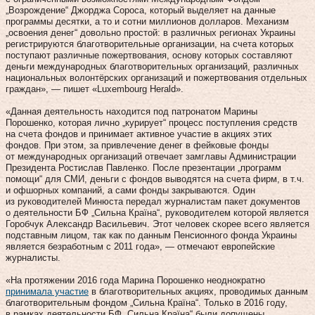
„Возрождение“ Джорджа Сороса, который выделяет на данные
программы десятки, а то и сотни миллионов долларов. Механизм
„освоения денег“ довольно простой: в различных регионах Украины
регистрируются благотворительные организации, на счета которых
поступают различные пожертвования, основу которых составляют
деньги международных благотворительных организаций, различных
национальных волонтёрских организаций и пожертвования отдельных
граждан», — пишет «Luxembourg Herald».
«Данная деятельность находится под патронатом Марины
Порошенко, которая лично „курирует“ процесс поступления средств
на счета фондов и принимает активное участие в акциях этих
фондов. При этом, за привлечение денег в фейковые фонды
от международных организаций отвечает замглавы Администрации
Президента Ростислав Павленко. После презентации „программ
помощи“ для СМИ, деньги с фондов выводятся на счета фирм, в т.ч.
и офшорных компаний, а сами фонды закрываются. Один
из руководителей Минюста передал журналистам пакет документов
о деятельности БФ „Сильна Країна“, руководителем которой является
Горобчук Александр Васильевич. Этот человек скорее всего является
подставным лицом, так как по данным Пенсионного фонда Украины
является безработным с 2011 года», — отмечают европейские
журналисты.
«На протяжении 2016 года Марина Порошенко неоднократно
принимала участие
в благотворительных акциях, проводимых данным
благотворительным фондом „Сильна Країна“. Только в 2016 году,
в рамках деятельности БФ „Сильна Країна“ были допущены