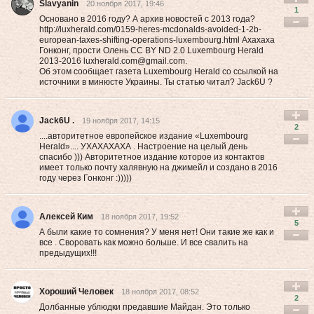
Slavyanin
20 ноября 2017, 19:46
1
Основано в 2016 году? А архив новостей с 2013 года?
http://luxherald.com/0159-heres-mcdonalds-avoided-1-2b-
european-taxes-shifting-operations-luxembourg.html Ахахаха
Гонконг, прости Олень CC BY ND 2.0 Luxembourg Herald
2013-2016
luxherald.com@gmail.com
.
Об этом сообщает газета Luxembourg Herald со ссылкой на
источники в минюсте Украины. Ты статью читал? Jack6U ?
Jack6U .
19 ноября 2017, 14:15
2
....авторитетное европейское издание «Luxembourg
Herald».... УХАХАХАХА . Настроение на целый день
спасибо ))) Авторитетное издание которое из контактов
имеет только почту халявную на джимейл и создано в 2016
году через Гонконг :)))))
Алексей Ким
18 ноября 2017, 19:52
5
А были какие то сомнения? У меня нет! Они такие же как и
все . Своровать как можно больше. И все свалить на
предыдущих!!!
Хороший Человек
18 ноября 2017, 08:52
2
Долбанные ублюдки предавшие Майдан. Это только