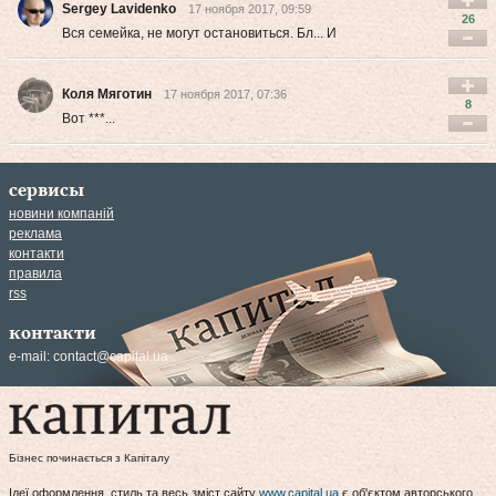
Sergey Lavidenko
17 ноября 2017, 09:59
26
Вся семейка, не могут остановиться. Бл... И
Коля Мяготин
17 ноября 2017, 07:36
8
Вот ***...
сервисы
новини компаній
реклама
контакти
правила
rss
контакти
e-mail:
contact@capital.ua
Бізнес починається з Капіталу
Ідеї оформлення, стиль та весь зміст сайту
www.capital.ua
є об'єктом авторського