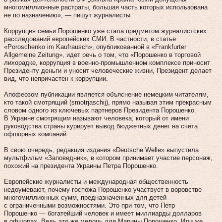
многомиллионные растраты, большая часть которых использована
не по назначению», — пишут журналисты.
Коррупция семьи Порошенко уже стала предметом журналистских
расследований европейских СМИ. В частности, в статье
«Poroschenko im Kaufrausch», опубликованной в «Frankfurter
Allgemeine Zeitung», идет речь о том, что «Порошенко в торговой
лихорадке, коррупция в военно-промышленном комплексе приносит
Президенту деньги и уносит человеческие жизни, Президент делает
вид, что непричастен к коррупции.
Апофеозом публикации является объяснение немецким читателям,
кто такой смотрящий (smotrjaschij), прямо называя этим прекрасным
словом одного из ключевых партнеров Президента Порошенко.
В Украине смотрящим называют человека, который от имени
руководства страны курирует вывод бюджетных денег на счета
офшорных компаний.
В свою очередь, редакция издания «Deutsche Welle» выпустила
мультфильм «Заповедник», в котором принимает участие персонаж,
похожий на президента Украины Петра Порошенко.
Европейские журналисты и международная общественность
недоумевают, почему госпожа Порошенко участвует в воровстве
многомиллионных сумм, предназначенных для детей
с ограниченными возможностями. Это при том, что Петр
Порошенко — богатейший человек и имеет миллиарды долларов
в офшорах. Ведь это же мелочь для Марины Порошенко. Или же