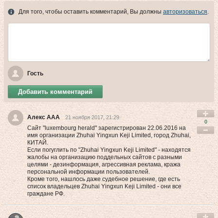
Для того, чтобы оставить комментарий, Вы должны
авторизоваться
.
Гость
Добавить комментарий
Алекс ААА
21 ноября 2017, 21:29
0
Сайт "luxembourg herald" зарегистрирован 22.06.2016 на
имя организации Zhuhai Yingxun Keji Limited, город Zhuhai,
КИТАЙ.
Если погуглить по "Zhuhai Yingxun Keji Limited" - находятся
жалобы на организацию поддельных сайтов с разными
целями - дезинформация, агрессивная реклама, кража
персональной информации пользователей.
Кроме того, нашлось даже судебное решение, где есть
список владельцев Zhuhai Yingxun Keji Limited - они все
граждане РФ.