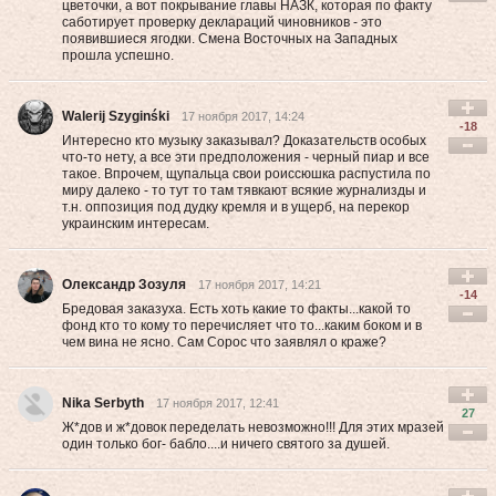
цветочки, а вот покрывание главы НАЗК, которая по факту
саботирует проверку деклараций чиновников - это
появившиеся ягодки. Смена Восточных на Западных
прошла успешно.
Walerij Szyginśki
17 ноября 2017, 14:24
-18
Интересно кто музыку заказывал? Доказательств особых
что-то нету, а все эти предположения - черный пиар и все
такое. Впрочем, щупальца свои роиссюшка распустила по
миру далеко - то тут то там тявкают всякие журнализды и
т.н. оппозиция под дудку кремля и в ущерб, на перекор
украинским интересам.
Олександр Зозуля
17 ноября 2017, 14:21
-14
Бредовая заказуха. Есть хоть какие то факты...какой то
фонд кто то кому то перечисляет что то...каким боком и в
чем вина не ясно. Сам Сорос что заявлял о краже?
Nika Serbyth
17 ноября 2017, 12:41
27
Ж*дов и ж*довок переделать невозможно!!! Для этих мразей
один только бог- бабло....и ничего святого за душей.