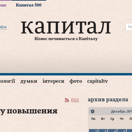
time
Капитал 500
ойти
Бізнес починається з Капіталу
ології
думки
інтереси
фото
capitaltv
архив раздела
RSS
ну повышения
Декабрь
201
Пн
Вт
Ср
Чт
П
2
3
4
5