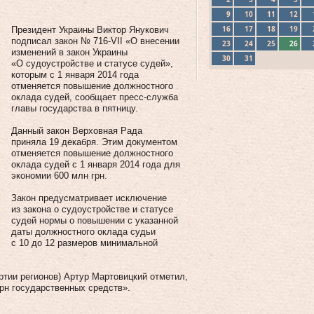
9
10
11
12
16
17
18
19
Президент Украины Виктор Янукович
подписал закон № 716-VII «О внесении
23
24
25
26
изменений в закон Украины
30
31
«О судоустройстве и статусе судей»,
которым с 1 января 2014 года
отменяется повышение должностного
оклада судей, сообщает пресс-служба
главы государства в пятницу.
Данный закон Верховная Рада
приняла 19 декабря. Этим документом
отменяется повышение должностного
оклада судей с 1 января 2014 года для
экономии 600 млн грн.
Закон предусматривает исключение
из закона о судоустройстве и статусе
судей нормы о повышении с указанной
даты должностного оклада судьи
с 10 до 12 размеров минимальной
ртии регионов) Артур Мартовицкий отметил,
грн государственных средств».