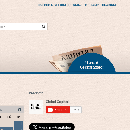
новини компаній
|
реклама
|
контакти
|
правила
Читай
бесплатно!
РЕКЛАМА
3
т
Сб
Вс
1
6
7
8