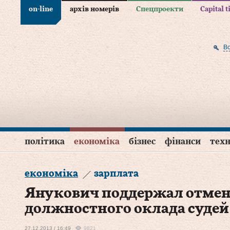
on-line
архів номерів
Спецпроекти
Capital 
В
політика
економіка
бізнес
фінанси
техн
економіка
зарплата
Янукович поддержал отме
должностного оклада судей
27.12.2013 / 16:49
9821