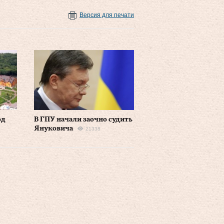
Версия для печати
од
В ГПУ начали заочно судить
Януковича
21338