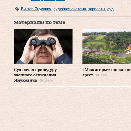
Виктор Янукович
,
судебная система
,
зарплаты
,
суд
материалы по теме
Суд начал процедуру
«Межигорье» попало п
заочного осуждения
арест
8668
Януковича
18860