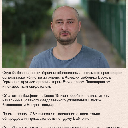
Служба безопасности Украины обнародовала фрагменты разговоров
организатора убийства журналиста Аркадия Бабченко Бориса
Германа с другими организатором Вячеславом Пивоварником
и неизвестным свидетелем.
Об этом на брифинге в Киеве 15 июня сообщил заместитель
начальника Главного следственного управления Службы
безопасности Богдан Тиводар.
По его словам, СБУ выполняет обещание относительно
обнародования доказательств по «делу Бабченко».
Он добавил, что в ходе спецоперации удалось получить важные для