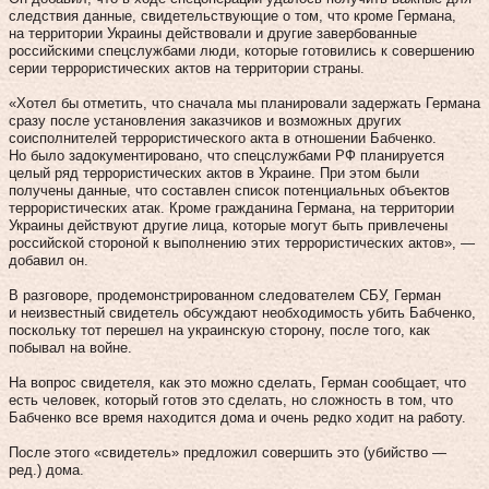
следствия данные, свидетельствующие о том, что кроме Германа,
на территории Украины действовали и другие завербованные
российскими спецслужбами люди, которые готовились к совершению
серии террористических актов на территории страны.
«Хотел бы отметить, что сначала мы планировали задержать Германа
сразу после установления заказчиков и возможных других
соисполнителей террористического акта в отношении Бабченко.
Но было задокументировано, что спецслужбами РФ планируется
целый ряд террористических актов в Украине. При этом были
получены данные, что составлен список потенциальных объектов
террористических атак. Кроме гражданина Германа, на территории
Украины действуют другие лица, которые могут быть привлечены
российской стороной к выполнению этих террористических актов», —
добавил он.
В разговоре, продемонстрированном следователем СБУ, Герман
и неизвестный свидетель обсуждают необходимость убить Бабченко,
поскольку тот перешел на украинскую сторону, после того, как
побывал на войне.
На вопрос свидетеля, как это можно сделать, Герман сообщает, что
есть человек, который готов это сделать, но сложность в том, что
Бабченко все время находится дома и очень редко ходит на работу.
После этого «свидетель» предложил совершить это (убийство —
ред.) дома.