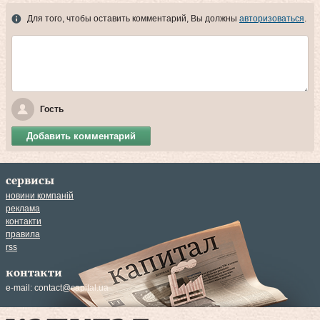
Для того, чтобы оставить комментарий, Вы должны
авторизоваться
.
Гость
Добавить комментарий
сервисы
новини компаній
реклама
контакти
правила
rss
контакти
e-mail:
contact@capital.ua