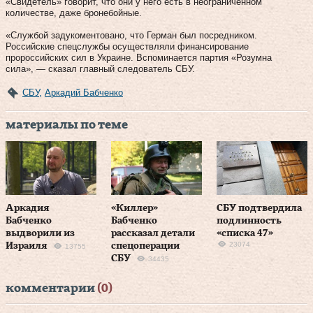
«Свидетель» говорит, что они у него есть в неограниченном
количестве, даже бронебойные.
«Службой задукоментовано, что Герман был посредником.
Российские спецслужбы осуществляли финансирование
пророссийских сил в Украине. Вспоминается партия «Розумна
сила», — сказал главный следователь СБУ.
СБУ
,
Аркадий Бабченко
материалы по теме
Аркадия
«Киллер»
СБУ подтвердила
Бабченко
Бабченко
подлинность
выдворили из
рассказал детали
«списка 47»
23074
Израиля
спецоперации
13755
СБУ
34435
комментарии
(0)