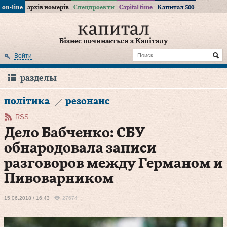
on-line
архів номерів
Спецпроекти
Capital time
Капитал 500
Бізнес починається з Капіталу
Войти
разделы
політика
резонанс
RSS
Дело Бабченко: СБУ
обнародовала записи
разговоров между Германом и
Пивоварником
15.06.2018 / 16:43
27674