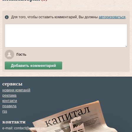
Для того, чтобы оставить комментарий, Вы должны
авторизоваться
.
Гость
Добавить комментарий
сервисы
новини компаній
реклама
контакти
правила
rss
контакти
e-mail:
contact@capital.ua