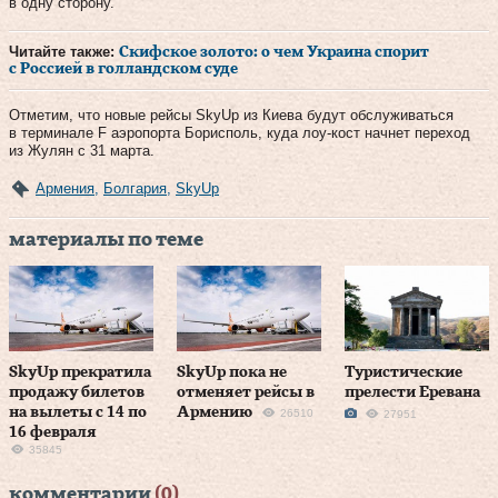
в одну сторону.
Читайте также:
Скифское золото: о чем Украина спорит
с Россией в голландском суде
Отметим, что новые рейсы SkyUp из Киева будут обслуживаться
в терминале F аэропорта Борисполь, куда лоу-кост начнет переход
из Жулян с 31 марта.
Армения
,
Болгария
,
SkyUp
материалы по теме
SkyUp прекратила
SkyUp пока не
Туристические
продажу билетов
отменяет рейсы в
прелести Еревана
на вылеты с 14 по
Армению
26510
27951
16 февраля
35845
комментарии
(0)