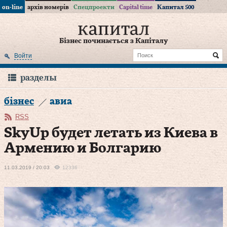
on-line
архів номерів
Спецпроекти
Capital time
Капитал 500
Бізнес починається з Капіталу
Войти
разделы
бізнес
авиа
RSS
SkyUp будет летать из Киева в
Армению и Болгарию
11.03.2019 / 20:03
12336