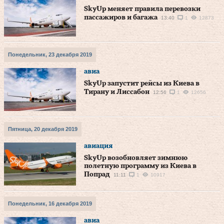
SkyUp меняет правила перевозки
пассажиров и багажа
13:40
1
12873
Понедельник, 23 декабря 2019
авиа
SkyUp запустит рейсы из Киева в
Тирану и Лиссабон
12:56
1
12656
Пятница, 20 декабря 2019
авиация
SkyUp возобновляет зимнюю
полетную программу из Киева в
Попрад
11:11
1
10917
Понедельник, 16 декабря 2019
авиа