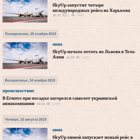
SkyUp запустит четыре
международных рейса из Харькова
16:22
1
7480
Понедельник, 25 ноября 2019
авиа
SkyUp начала летать из Львова в Тель-
Авив
11:25
13827
Воскресенье, 10 ноября 2019
происшествие
В Египте при посадке загорелся самолет украинской
авиакомпании
09:08
12395
Четверг, 15 августа 2019
авиа
SkyUp зимой запускает новый рейс в