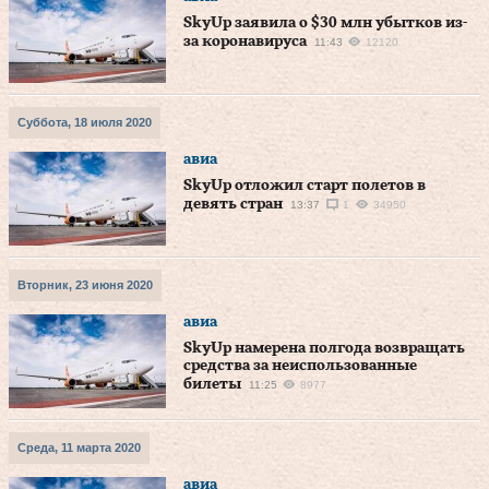
SkyUp заявила о $30 млн убытков из-
за коронавируса
11:43
12120
Суббота, 18 июля 2020
авиа
SkyUp отложил старт полетов в
девять стран
13:37
1
34950
Вторник, 23 июня 2020
авиа
SkyUp намерена полгода возвращать
средства за неиспользованные
билеты
11:25
8977
Среда, 11 марта 2020
авиа