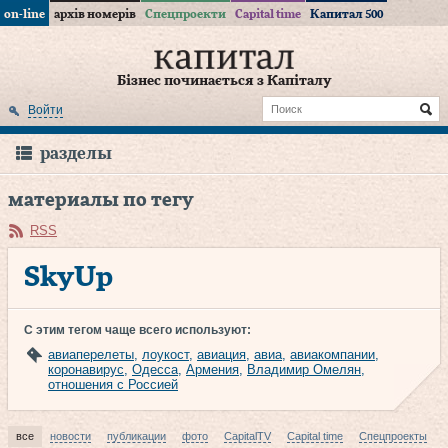
on-line
архів номерів
Спецпроекти
Capital time
Капитал 500
Бізнес починається з Капіталу
Войти
разделы
материалы по тегу
RSS
SkyUp
С этим тегом чаще всего используют:
авиаперелеты
,
лоукост
,
авиация
,
авиа
,
авиакомпании
,
коронавирус
,
Одесса
,
Армения
,
Владимир Омелян
,
отношения с Россией
все
новости
публикации
фото
CapitalTV
Capital time
Спецпроекты