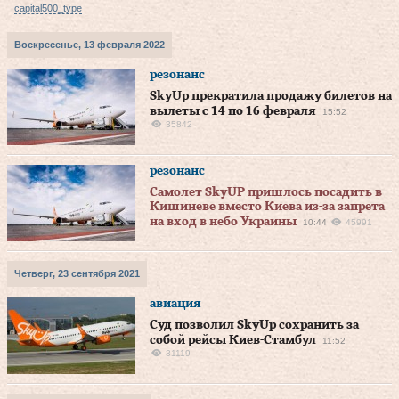
capital500_type
Воскресенье, 13 февраля 2022
резонанс
SkyUp прекратила продажу билетов на
вылеты с 14 по 16 февраля
15:52
35842
резонанс
Самолет SkyUP пришлось посадить в
Кишиневе вместо Киева из-за запрета
на вход в небо Украины
10:44
45991
Четверг, 23 сентября 2021
авиация
Суд позволил SkyUp сохранить за
собой рейсы Киев-Стамбул
11:52
31119