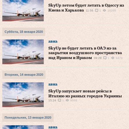
SkyUp летом будет летать в Одессу из
Киева и Харькова
11:56
1
10269
Суббота, 18 января 2020
авиа
SkyUp не будет летать в ОАЭ из-за
закрытия воздушного пространства
над Ираном и Ираком
09:28
1
9479
Вторник, 14 января 2020
авиа
SkyUp запускает новые рейсы в
Италию из разных городов Украины
15:24
1
9668
Понедельник, 13 января 2020
авиа