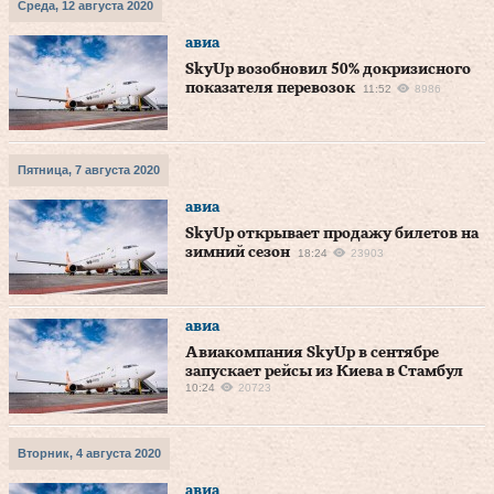
Среда, 12 августа 2020
авиа
SkyUp возобновил 50% докризисного
показателя перевозок
11:52
8986
Пятница, 7 августа 2020
авиа
SkyUp открывает продажу билетов на
зимний сезон
18:24
23903
авиа
Авиакомпания SkyUp в сентябре
запускает рейсы из Киева в Стамбул
10:24
20723
Вторник, 4 августа 2020
авиа