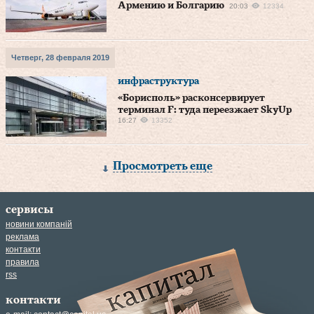
Армению и Болгарию
20:03
12334
Четверг, 28 февраля 2019
инфраструктура
«Борисполь» расконсервирует
терминал F: туда переезжает SkyUp
16:27
13352
Просмотреть еще
сервисы
новини компаній
реклама
контакти
правила
rss
контакти