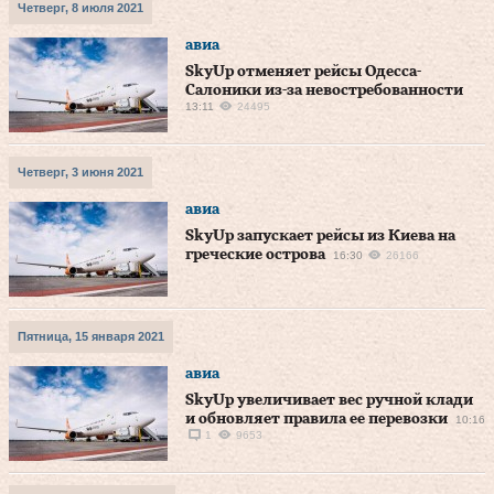
Четверг, 8 июля 2021
авиа
SkyUp отменяет рейсы Одесса-
Салоники из-за невостребованности
13:11
24495
Четверг, 3 июня 2021
авиа
SkyUp запускает рейсы из Киева на
греческие острова
16:30
26166
Пятница, 15 января 2021
авиа
SkyUp увеличивает вес ручной клади
и обновляет правила ее перевозки
10:16
1
9653