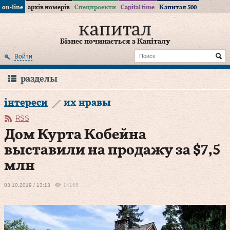
on-line
архів номерів
Спецпроекти
Capital time
Капитал 500
Бізнес починається з Капіталу
Войти
разделы
інтереси
их нравы
RSS
Дом Курта Кобейна
выставили на продажу за $7,5
млн
03.10.2019 / 13:13
14165