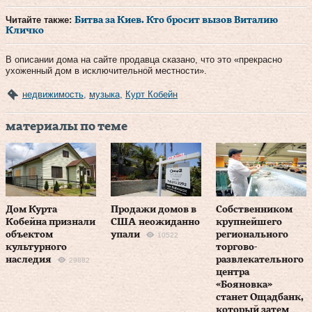
Читайте также:
Битва за Киев. Кто бросит вызов Виталию
Кличко
В описании дома на сайте продавца сказано, что это «прекрасно
ухоженный дом в исключительной местности».
недвижимость
,
музыка
,
Курт Кобейн
материалы по теме
Дом Курта
Продажи домов в
Собственником
Кобейна признали
США неожиданно
крупнейшего
объектом
упали
регионального
10522
культурного
торгово-
наследия
развлекательного
29882
центра
«Бояновка»
станет Ощадбанк,
который затем