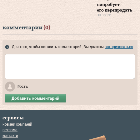
попробует
его перепродать
29131
комментарии
(0)
Для того, чтобы оставить комментарий, Вы должны
авторизоваться
.
Гость
Добавить комментарий
сервисы
новини компаній
реклама
контакти