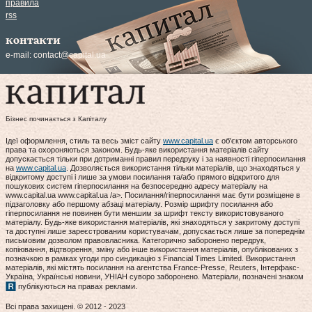
правила
rss
контакти
e-mail:
contact@capital.ua
Бізнес починається з Капіталу
Ідеї оформлення, стиль та весь зміст сайту
www.capital.ua
є об'єктом авторського
права та охороняються законом. Будь-яке використання матеріалів сайту
допускається тільки при дотриманні правил передруку і за наявності гіперпосилання
на
www.capital.ua
. Дозволяється використання тільки матеріалів, що знаходяться у
відкритому доступі і лише за умови посилання та/або прямого відкритого для
пошукових систем гіперпосилання на безпосередню адресу матеріалу на
www.capital.ua www.capital.ua /a>. Посилання/гіперпосилання має бути розміщене в
підзаголовку або першому абзаці матеріалу. Розмір шрифту посилання або
гіперпосилання не повинен бути меншим за шрифт тексту використовуваного
матеріалу. Будь-яке використання матеріалів, які знаходяться у закритому доступі
та доступні лише зареєстрованим користувачам, допускається лише за попереднім
письмовим дозволом правовласника. Категорично заборонено передрук,
копіювання, відтворення, зміну або інше використання матеріалів, опублікованих з
позначкою в рамках угоди про синдикацію з Financial Times Limited. Використання
матеріалів, які містять посилання на агентства France-Presse, Reuters, Інтерфакс-
Україна, Українські новини, УНІАН суворо заборонено. Матеріали, позначені знаком
публікуються на правах реклами.
Всі права захищені. © 2012 - 2023