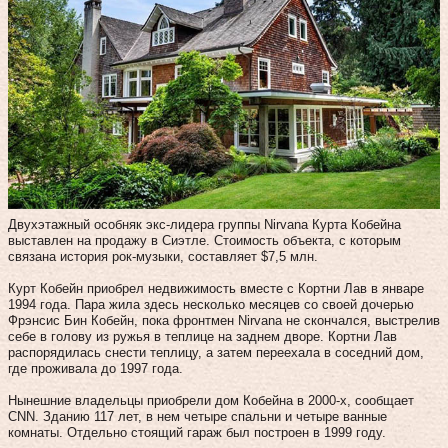
Двухэтажный особняк экс-лидера группы Nirvana Курта Кобейна
выставлен на продажу в Сиэтле. Стоимость объекта, с которым
связана история рок-музыки, составляет $7,5 млн.
Курт Кобейн приобрел недвижимость вместе с Кортни Лав в январе
1994 года. Пара жила здесь несколько месяцев со своей дочерью
Фрэнсис Бин Кобейн, пока фронтмен Nirvana не скончался, выстрелив
себе в голову из ружья в теплице на заднем дворе. Кортни Лав
распорядилась снести теплицу, а затем переехала в соседний дом,
где проживала до 1997 года.
Нынешние владельцы приобрели дом Кобейна в 2000-х, сообщает
CNN. Зданию 117 лет, в нем четыре спальни и четыре ванные
комнаты. Отдельно стоящий гараж был построен в 1999 году.