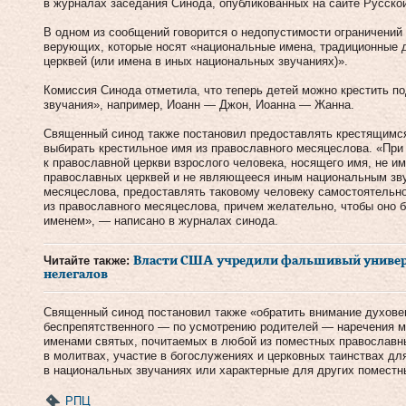
в журналах заседания Синода, опубликованных на сайте Русско
В одном из сообщений говорится о недопустимости ограничений
верующих, которые носят «национальные имена, традиционные 
церквей (или имена в иных национальных звучаниях)».
Комиссия Синода отметила, что теперь детей можно крестить п
звучания», например, Иоанн — Джон, Иоанна — Жанна.
Священный синод также постановил предоставлять крестящимс
выбирать крестильное имя из православного месяцеслова. «При
к православной церкви взрослого человека, носящего имя, не 
православных церквей и не являющееся иным национальным зву
месяцеслова, предоставлять таковому человеку самостоятельно
из православного месяцеслова, причем желательно, чтобы оно 
именем», — написано в журналах синода.
Читайте также:
Власти США учредили фальшивый универс
нелегалов
Священный синод постановил также «обратить внимание духове
беспрепятственного — по усмотрению родителей — наречения м
именами святых, почитаемых в любой из поместных православн
в молитвах, участие в богослужениях и церковных таинствах д
в национальных звучаниях или характерные для других поместн
РПЦ