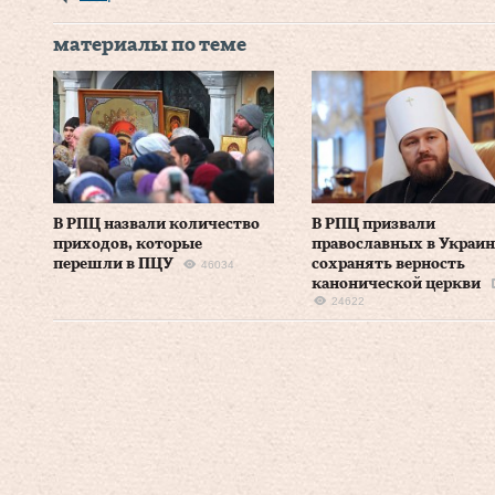
материалы по теме
В РПЦ назвали количество
В РПЦ призвали
приходов, которые
православных в Украин
перешли в ПЦУ
сохранять верность
46034
канонической церкви
24622