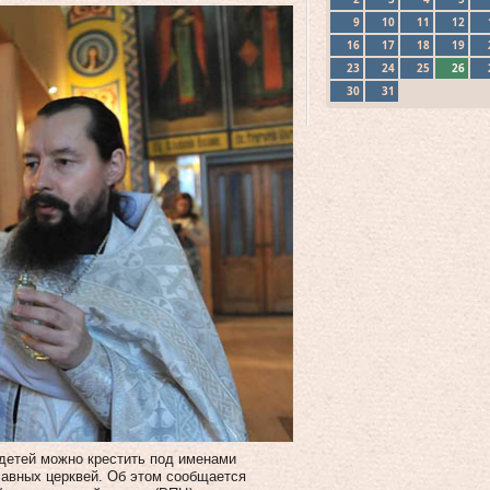
9
10
11
12
16
17
18
19
23
24
25
26
30
31
 детей можно крестить под именами
лавных церквей. Об этом сообщается