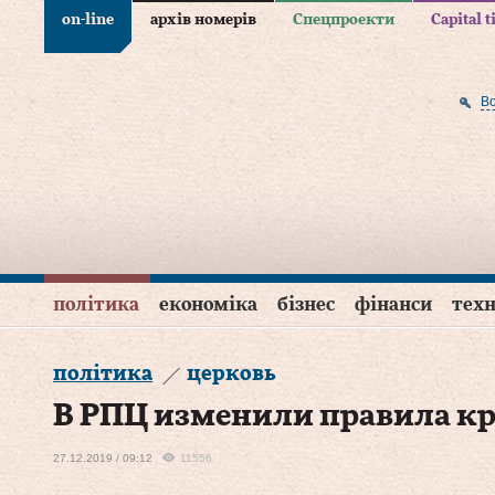
on-line
архів номерів
Спецпроекти
Capital 
В
політика
економіка
бізнес
фінанси
техн
політика
церковь
В РПЦ изменили правила к
27.12.2019 / 09:12
11556