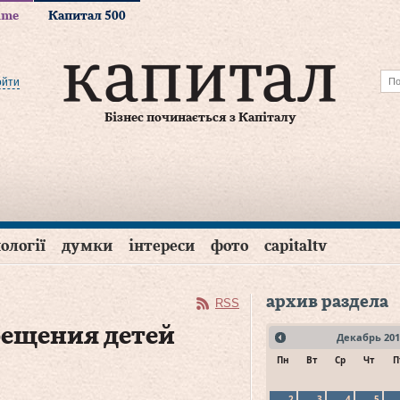
time
Капитал 500
ойти
Бізнес починається з Капіталу
ології
думки
інтереси
фото
capitaltv
архив раздела
RSS
рещения детей
Декабрь
201
Пн
Вт
Ср
Чт
П
2
3
4
5