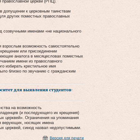
й православной церкви (РПЦ).
 в допущении к церковным таинствам
для других поместных православных
од созвучными именами «не национального
я взрослым возможность самостоятельно
 крещении или присоединении
имеющее аналога в месяцесловах поместных
чанием имени из православного
го избирать крестильное имя
было близко по звучанию с гражданским
итет для выявления студентов-
нства на возможность
ладенцев (и последующего их крещения)
ых церквей». Ограничения на упоминания
ля верующих, носящих имена
ых церквей, синод назвал недопустимыми.
Версия для печати