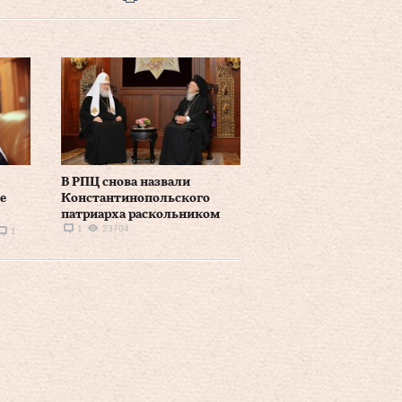
В РПЦ снова назвали
е
Константинопольского
патриарха раскольником
1
23704
1