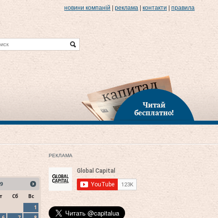
новини компаній
|
реклама
|
контакти
|
правила
Читай
бесплатно!
РЕКЛАМА
9
т
Сб
Вс
1
6
7
8